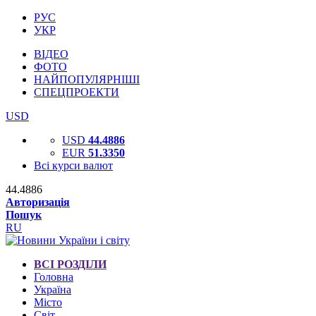
РУС
УКР
ВІДЕО
ФОТО
НАЙПОПУЛЯРНІШІ
СПЕЦПРОЕКТИ
USD
USD
44.4886
EUR
51.3350
Всі курси валют
44.4886
Авторизація
Пошук
RU
ВСІ РОЗДІЛИ
Головна
Україна
Місто
Світ