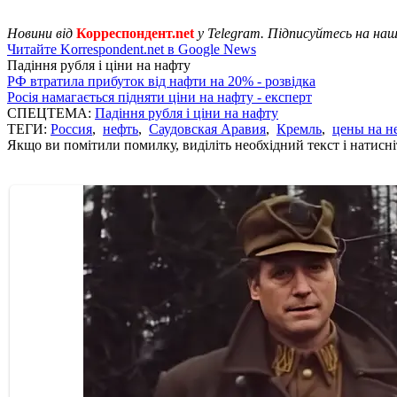
Новини від
Корреспондент.net
у Telegram. Підписуйтесь на на
Читайте Korrespondent.net в Google News
Падіння рубля і ціни на нафту
РФ втратила прибуток від нафти на 20% - розвідка
Росія намагається підняти ціни на нафту - експерт
СПЕЦТЕМА:
Падіння рубля і ціни на нафту
ТЕГИ:
Россия
,
нефть
,
Саудовская Аравия
,
Кремль
,
цены на н
Якщо ви помітили помилку, виділіть необхідний текст і натисніт