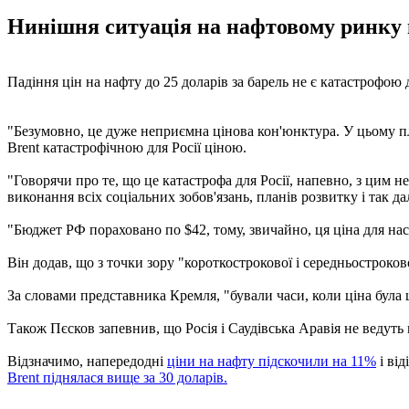
Нинішня ситуація на нафтовому ринку в
Падіння цін на нафту до 25 доларів за барель не є катастрофою
"Безумовно, це дуже неприємна цінова кон'юнктура. У цьому п
Brent катастрофічною для Росії ціною.
"Говорячи про те, що це катастрофа для Росії, напевно, з цим н
виконання всіх соціальних зобов'язань, планів розвитку і так да
"Бюджет РФ пораховано по $42, тому, звичайно, ця ціна для нас
Він додав, що з точки зору "короткострокової і середньостроков
За словами представника Кремля, "бували часи, коли ціна була
Також Пєсков запевнив, що Росія і Саудівська Аравія не ведуть 
Відзначимо, напередодні
ціни на нафту підскочили на 11%
і ві
Brent піднялася вище за 30 доларів.