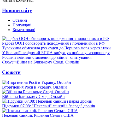
Читати коментарі
Новини світу
Останні
Популярні
Коментовані
Радбез ООН обговорить поводження з полоненими в РФ
Туреччина обмежила рух суден до Чорного моря через атаки
У Болгарії невідомий БПЛА вибухнув поблизу газопроводу
Росіяни змінили ставлення до війни - опитування
Сюжет
Війна на Близькому Сході. Онлайн
Сюжети
Вторгнення Росії в Україну. Онлайн
Війна на Близькому Сході. Онлайн
Підсумки 07.08: "Пекельні" санкції і "парад" дронів
Пекельні санкції. Рішення Сената США