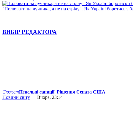
"Полювати на лучника, а не на стрілу". Як Україні боротись з 
ВИБІР РЕДАКТОРА
Сюжет
Пекельні санкції. Рішення Сената США
Новини світу
— Вчора, 23:14