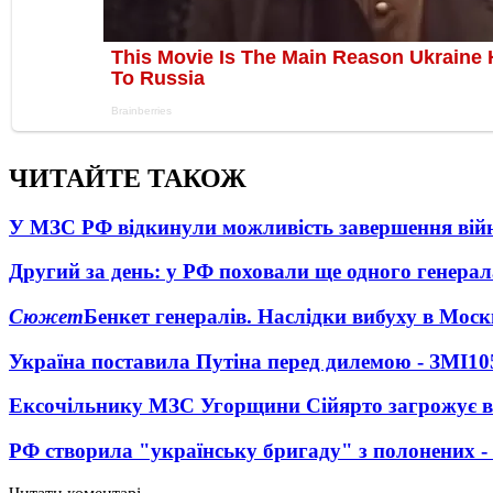
ЧИТАЙТЕ ТАКОЖ
У МЗС РФ відкинули можливість завершення вій
Другий за день: у РФ поховали ще одного генерал
Сюжет
Бенкет генералів. Наслідки вибуху в Моск
Україна поставила Путіна перед дилемою - ЗМІ
10
Ексочільнику МЗС Угорщини Сійярто загрожує в
РФ створила "українську бригаду" з полонених -