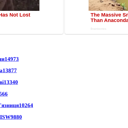
ни
14973
а
13877
ві
13340
566
'язниця
10264
 ISW
9880