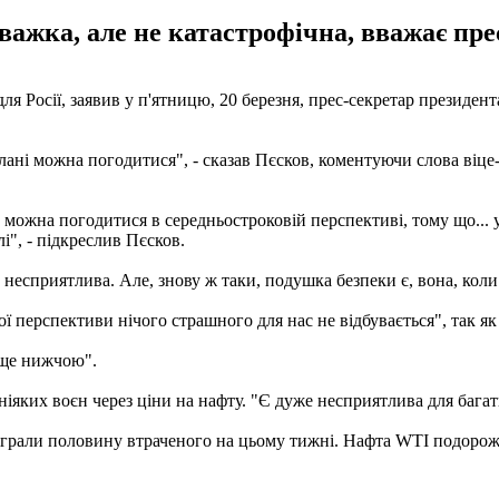
ажка, але не катастрофічна, вважає пре
 для Росії, заявив у п'ятницю, 20 березня, прес-секретар презид
лані можна погодитися", - сказав Пєсков, коментуючи слова віц
е можна погодитися в середньостроковій перспективі, тому що... 
лі", - підкреслив Пєсков.
 несприятлива. Але, знову ж таки, подушка безпеки є, вона, коли
ої перспективи нічого страшного для нас не відбувається", так як
 ще нижчою".
ніяких воєн через ціни на нафту. "Є дуже несприятлива для багать
діграли половину втраченого на цьому тижні. Нафта WTI подорож