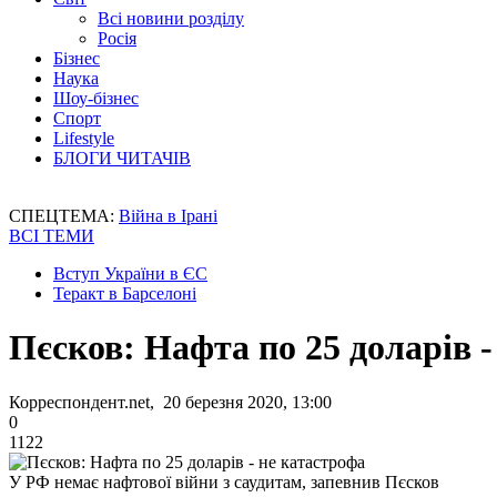
Всі новини розділу
Росія
Бізнес
Наука
Шоу-бізнес
Спорт
Lifestyle
БЛОГИ ЧИТАЧІВ
СПЕЦТЕМА:
Війна в Ірані
ВСІ ТЕМИ
Вступ України в ЄС
Теракт в Барселоні
Пєсков: Нафта по 25 доларів -
Корреспондент.net, 20 березня 2020, 13:00
0
1122
У РФ немає нафтової війни з саудитам, запевнив Пєсков