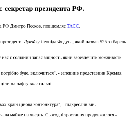
с-секретар президента РФ.
ента РФ Дмитро Пєсков, повідомляє
ТАСС
.
е-президента
Лукойлу
Леоніда Федуна, який назвав $25 за барель
у нас є солідний запас міцності, який забезпечить можливість
 потрібно буде, включиться", - запевнив представник Кремля.
 ціни на нафту волатильні.
ох країн цінова кон'юнктура", - підкреслив він.
чала майже на чверть. Сьогодні зростання продовжилося -