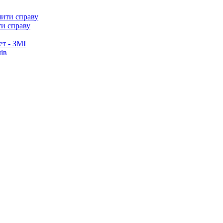
ти справу
ет - ЗМІ
ів