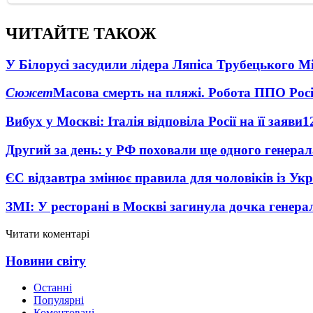
ЧИТАЙТЕ ТАКОЖ
У Білорусі засудили лідера Ляпіса Трубецького М
Сюжет
Масова смерть на пляжі. Робота ППО Росі
Вибух у Москві: Італія відповіла Росії на її заяви
1
Другий за день: у РФ поховали ще одного генерал
ЄС відзавтра змінює правила для чоловіків із Ук
ЗМІ: У ресторані в Москві загинула дочка генера
Читати коментарі
Новини світу
Останні
Популярні
Коментовані