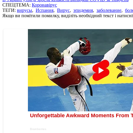
СПЕЦТЕМА:
Коронавірус
ТЕГИ:
вирусы
,
Испания
,
Вирус
,
эпидемия
,
заболевание
,
бол
Якщо ви помітили помилку, виділіть необхідний текст і натисніт