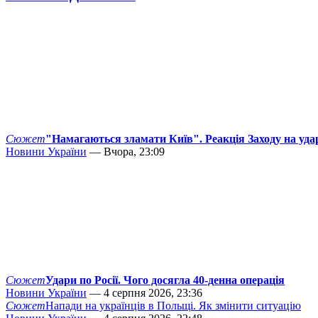
Сюжет
"Намагаються зламати Київ". Реакція Заходу на уда
Новини України
— Вчора, 23:09
Сюжет
Удари по Росії. Чого досягла 40-денна операція
Новини України
— 4 серпня 2026, 23:36
Сюжет
Напади на українців в Польщі. Як змінити ситуацію