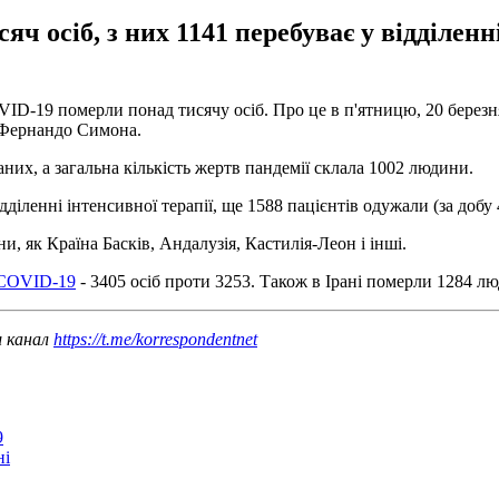
яч осіб, з них 1141 перебуває у відділенн
COVID-19 померли понад тисячу осіб. Про це в п'ятницю, 20 берез
я Фернандо Симона.
аних, а загальна кількість жертв пандемії склала 1002 людини.
ідділенні інтенсивної терапії, ще 1588 пацієнтів одужали (за добу 
и, як Країна Басків, Андалузія, Кастилія-Леон і інші.
ї COVID-19
- 3405 осіб проти 3253. Також в Ірані померли 1284 л
ш канал
https://t.me/korrespondentnet
9
ні