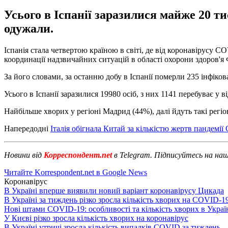
Усього в Іспанії заразилися майже 20 тис
одужали.
Іспанія стала четвертою країною в світі, де від коронавірусу 
координації надзвичайних ситуацій в області охорони здоров'
За його словами, за останню добу в Іспанії померли 235 інфіков
Усього в Іспанії заразилися 19980 осіб, з них 1141 перебуває у в
Найбільше хворих у регіоні Мадрид (44%), далі йдуть такі регіон
Напередодні
Італія обігнала Китай за кількістю жертв пандемі
Новини від
Корреспондент.net
в Telegram. Підписуйтесь на на
Читайте Korrespondent.net в Google News
Коронавірус
В Україні вперше виявили новий варіант коронавірусу Цикада
В Україні за тиждень різко зросла кількість хворих на COVID-1
Нові штами COVID-19: особливості та кількість хворих в Украї
У Києві різко зросла кількість хворих на коронавірус
В Україні утричі зросла кількість випадків COVID за тиждень