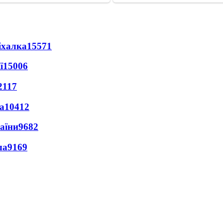
іхалка
15571
ї
15006
2117
а
10412
раїни
9682
ла
9169