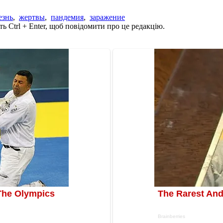
езнь
,
жертвы
,
пандемия
,
заражение
ь Ctrl + Enter, щоб повідомити про це редакцію.