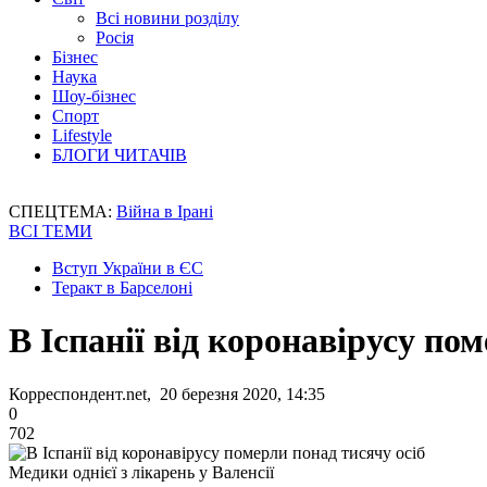
Всі новини розділу
Росія
Бізнес
Наука
Шоу-бізнес
Спорт
Lifestyle
БЛОГИ ЧИТАЧІВ
СПЕЦТЕМА:
Війна в Ірані
ВСІ ТЕМИ
Вступ України в ЄС
Теракт в Барселоні
В Іспанії від коронавірусу по
Корреспондент.net, 20 березня 2020, 14:35
0
702
Медики однієї з лікарень у Валенсії