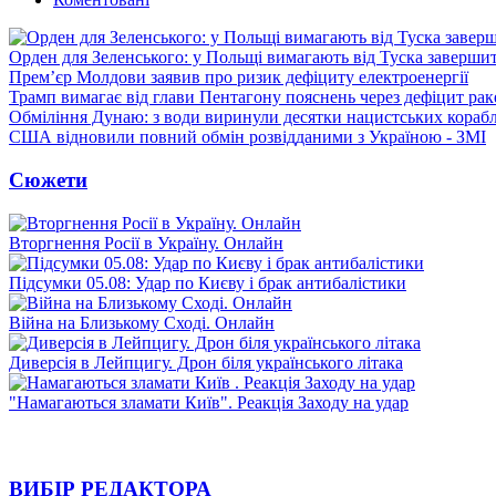
Орден для Зеленського: у Польщі вимагають від Туска заверши
Прем’єр Молдови заявив про ризик дефіциту електроенергії
Трамп вимагає від глави Пентагону пояснень через дефіцит рак
Обміління Дунаю: з води виринули десятки нацистських корабл
США відновили повний обмін розвідданими з Україною - ЗМІ
Сюжети
Вторгнення Росії в Україну. Онлайн
Підсумки 05.08: Удар по Києву і брак антибалістики
Війна на Близькому Сході. Онлайн
Диверсія в Лейпцигу. Дрон біля українського літака
"Намагаються зламати Київ". Реакція Заходу на удар
ВИБІР РЕДАКТОРА