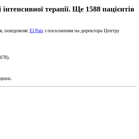
і інтенсивної терапії. Ще 1588 пацієнтів
ня, повідомляє
El Pais
з посиланням на директора Центру
478).
юдини.