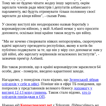
Тому ми не будемо чіпати жодну іншу зарплату, окрім
зарплати членів ради міністрів і депутатів албанського
парламенту, які будуть отримувати тільки половину своєї
зарплати до кінця війни", - сказав Рама.
У своєму виступі він неодноразово назвав боротьбу з
коронавірусом війною, у якій Албанії немає у кого просити
допомоги, оскільки інші країни також ведуть цю війну.
"Ми не хочемо створювати ніяких непорозумінь, скорочуючи
вдвічі зарплату президента республіки, якому я хотів би
публічно подякувати за те, що він у міру сил допомагає нам у
цій війні, або зарплату керівників незалежних інститутів", -
зазначив прем'єр Албанії.
Він також розповів, що в країні коронавірусом заразилися 64
особи, двоє - померли, введено карантинні заходи.
Нагадаємо, у понеділок стало відомо, що
Зеленський зібрав
олігархів у себе в офісі
. Пізніше він в ефірі ТБ повідомив, що
попросив у представників великого бізнесу
допомогу у
вигляді 12-13 млрд гривень
. Також стало відомо,
хто із
олігархів приїжджав в ОП
.
Новини від
Корреспондент.net
у Telegram. Підписуйтесь на