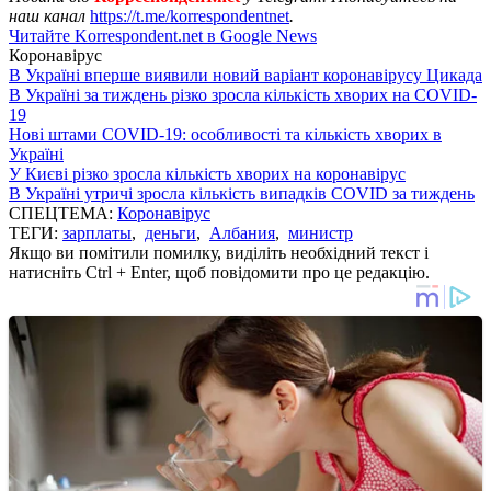
наш канал
https://t.me/korrespondentnet
.
Читайте Korrespondent.net в Google News
Коронавірус
В Україні вперше виявили новий варіант коронавірусу Цикада
В Україні за тиждень різко зросла кількість хворих на COVID-
19
Нові штами COVID-19: особливості та кількість хворих в
Україні
У Києві різко зросла кількість хворих на коронавірус
В Україні утричі зросла кількість випадків COVID за тиждень
СПЕЦТЕМА:
Коронавірус
ТЕГИ:
зарплаты
,
деньги
,
Албания
,
министр
Якщо ви помітили помилку, виділіть необхідний текст і
натисніть Ctrl + Enter, щоб повідомити про це редакцію.