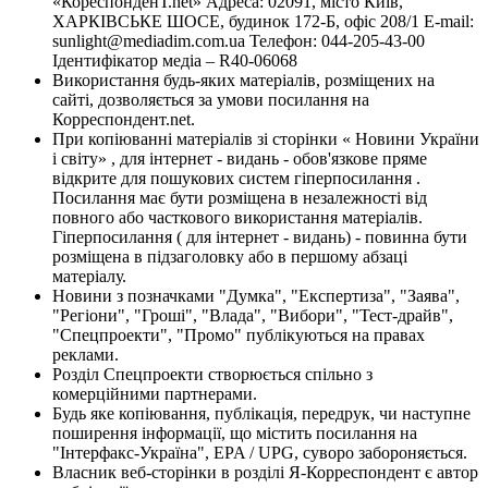
«КореспонденТ.net» Адреса: 02091, місто Київ,
ХАРКІВСЬКЕ ШОСЕ, будинок 172-Б, офіс 208/1 E-mail:
sunlight@mediadim.com.ua
Телефон: 044-205-43-00
Ідентифікатор медіа – R40-06068
Використання будь-яких матеріалів, розміщених на
сайті, дозволяється за умови посилання на
Корреспондент.net.
При копіюванні матеріалів зі сторінки « Новини України
і світу» , для інтернет - видань - обов'язкове пряме
відкрите для пошукових систем гіперпосилання .
Посилання має бути розміщена в незалежності від
повного або часткового використання матеріалів.
Гіперпосилання ( для інтернет - видань) - повинна бути
розміщена в підзаголовку або в першому абзаці
матеріалу.
Новини з позначками "Думка", "Експертиза", "Заява",
"Регіони", "Гроші", "Влада", "Вибори", "Тест-драйв",
"Спецпроекти", "Промо" публікуються на правах
реклами.
Розділ Спецпроекти створюється спільно з
комерційними партнерами.
Будь яке копіювання, публікація, передрук, чи наступне
поширення інформації, що містить посилання на
"Інтерфакс-Україна", EPA / UPG, суворо забороняється.
Власник веб-сторінки в розділі Я-Корреспондент є автор