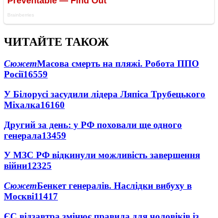
ЧИТАЙТЕ ТАКОЖ
Сюжет
Масова смерть на пляжі. Робота ППО
Росії
16559
У Білорусі засудили лідера Ляпіса Трубецького
Міхалка
16160
Другий за день: у РФ поховали ще одного
генерала
13459
У МЗС РФ відкинули можливість завершення
війни
12325
Сюжет
Бенкет генералів. Наслідки вибуху в
Москві
11417
ЄС відзавтра змінює правила для чоловіків із