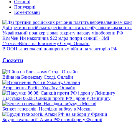
Останні
Популярні
Коментовані
Дві третини російських регіонів платять вербувальникам контр
Український пранкер зірвав закриту нараду міноборони РФ
Кім Чен Ин накопичив $22 млрд попри санкції - ЗМІ
Сюжет
Війна на Близькому Сході. Онлайн
В ООН занепокоєні поширенням війни на територію РФ
Сюжети
Війна на Близькому Сході. Онлайн
Вторгнення Росії в Україну. Онлайн
Підсумки 06.08: Санкції проти РФ і дрон у Лейпцигу
Бенкет генералів. Наслідки вибуху в Москві
Брудні технології. Атаки РФ на вибори у Франції