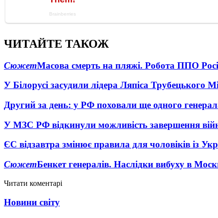
ЧИТАЙТЕ ТАКОЖ
Сюжет
Масова смерть на пляжі. Робота ППО Росі
У Білорусі засудили лідера Ляпіса Трубецького М
Другий за день: у РФ поховали ще одного генерал
У МЗС РФ відкинули можливість завершення вій
ЄС відзавтра змінює правила для чоловіків із Ук
Сюжет
Бенкет генералів. Наслідки вибуху в Моск
Читати коментарі
Новини світу