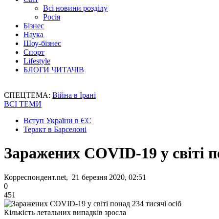
Всі новини розділу
Росія
Бізнес
Наука
Шоу-бізнес
Спорт
Lifestyle
БЛОГИ ЧИТАЧІВ
СПЕЦТЕМА:
Війна в Ірані
ВСІ ТЕМИ
Вступ України в ЄС
Теракт в Барселоні
Заражених COVID-19 у світі по
Корреспондент.net, 21 березня 2020, 02:51
0
451
Кількість летальних випадків зросла