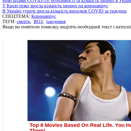
Нові штами COVID-19: особливості та кількість хворих в Украї
У Києві різко зросла кількість хворих на коронавірус
В Україні утричі зросла кількість випадків COVID за тиждень
СПЕЦТЕМА:
Коронавірус
ТЕГИ:
смерть
,
ВОЗ
,
пандемия
Якщо ви помітили помилку, виділіть необхідний текст і натисніт