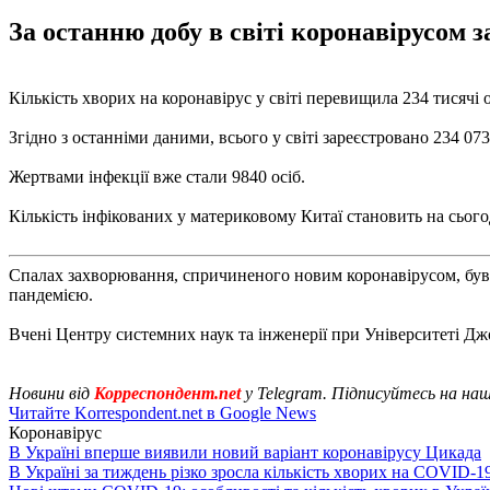
За останню добу в світі коронавірусом з
Кількість хворих на коронавірус у світі перевищила 234 тисячі о
Згідно з останніми даними, всього у світі зареєстровано 234 07
Жертвами інфекції вже стали 9840 осіб.
Кількість інфікованих у материковому Китаї становить на сього
Спалах захворювання, спричиненого новим коронавірусом, був 
пандемією.
Вчені Центру системних наук та інженерії при Університеті 
Новини від
Корреспондент.net
у Telegram. Підписуйтесь на на
Читайте Korrespondent.net в Google News
Коронавірус
В Україні вперше виявили новий варіант коронавірусу Цикада
В Україні за тиждень різко зросла кількість хворих на COVID-1