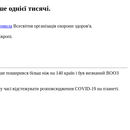
е однієї тисячі.
домила
Всесвітня організація охорони здоров'я.
Європі.
іше поширився більш ніж на 140 країн і був визнаний ВООЗ
му часі відстежувати розповсюдження COVID-19 на планеті.