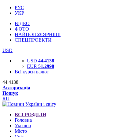
РУС
УКР
ВІДЕО
ФОТО
НАЙПОПУЛЯРНІШІ
СПЕЦПРОЕКТИ
USD
USD
44.4138
EUR
51.2998
Всі курси валют
44.4138
Авторизація
Пошук
RU
ВСІ РОЗДІЛИ
Головна
Україна
Місто
Світ