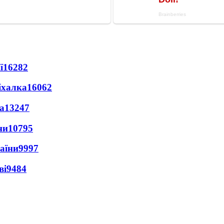
ї
16282
іхалка
16062
а
13247
ни
10795
раїни
9997
ві
9484