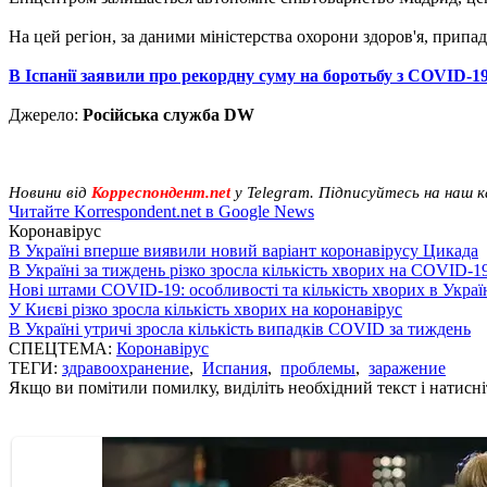
На цей регіон, за даними міністерства охорони здоров'я, прип
В Іспанії заявили про рекордну суму на боротьбу з COVID-1
Джерело:
Російська служба DW
Новини від
Корреспондент.net
у Telegram. Підписуйтесь на наш 
Читайте Korrespondent.net в Google News
Коронавірус
В Україні вперше виявили новий варіант коронавірусу Цикада
В Україні за тиждень різко зросла кількість хворих на COVID-1
Нові штами COVID-19: особливості та кількість хворих в Украї
У Києві різко зросла кількість хворих на коронавірус
В Україні утричі зросла кількість випадків COVID за тиждень
СПЕЦТЕМА:
Коронавірус
ТЕГИ:
здравоохранение
,
Испания
,
проблемы
,
заражение
Якщо ви помітили помилку, виділіть необхідний текст і натисніт