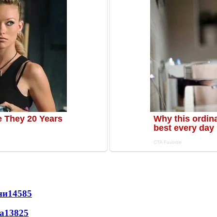
ни
14585
а
13825