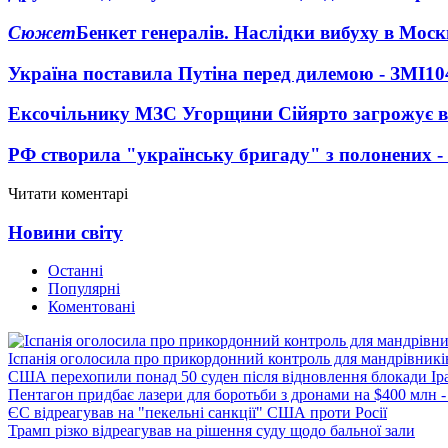
Сюжет
Бенкет генералів. Наслідки вибуху в Моск
Україна поставила Путіна перед дилемою - ЗМІ
10
Ексочільнику МЗС Угорщини Сійярто загрожує в
РФ створила "українську бригаду" з полонених -
Читати коментарі
Новини світу
Останні
Популярні
Коментовані
Іспанія оголосила про прикордонний контроль для мандрівників 
США перехопили понад 50 суден після відновлення блокади Ір
Пентагон придбає лазери для боротьби з дронами на $400 млн -
ЄС відреагував на "пекельні санкції" США проти Росії
Трамп різко відреагував на рішення суду щодо бальної зали