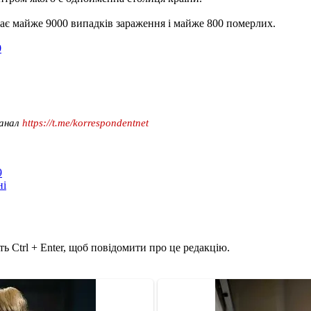
адає майже 9000 випадків зараження і майже 800 померлих.
9
канал
https://t.me/korrespondentnet
9
ні
ь Ctrl + Enter, щоб повідомити про це редакцію.