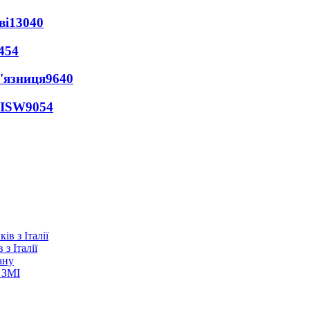
ві
13040
454
'язниця
9640
 ISW
9054
з Італії
ану
 ЗМІ