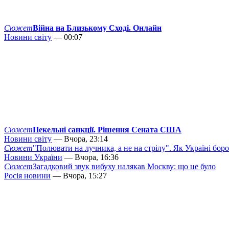
Сюжет
Війна на Близькому Сході. Онлайн
Новини світу
— 00:07
Сюжет
Пекельні санкції. Рішення Сената США
Новини світу
— Вчора, 23:14
Сюжет
"Полювати на лучника, а не на стрілу". Як Україні бор
Новини України
— Вчора, 16:36
Сюжет
Загадковий звук вибуху налякав Москву: що це було
Росія новини
— Вчора, 15:27