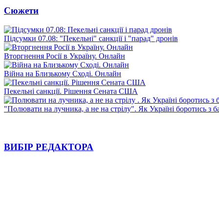
Сюжети
Підсумки 07.08: "Пекельні" санкції і "парад" дронів
Вторгнення Росії в Україну. Онлайн
Війна на Близькому Сході. Онлайн
Пекельні санкції. Рішення Сената США
"Полювати на лучника, а не на стрілу". Як Україні боротись з 
ВИБІР РЕДАКТОРА