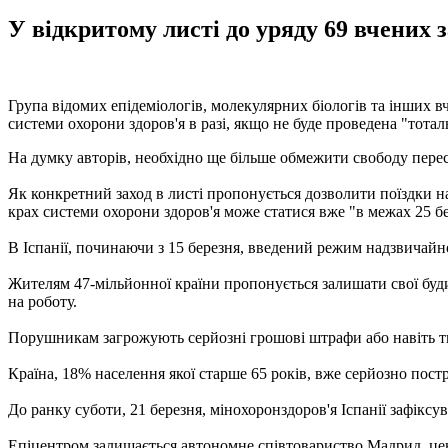
У відкритому листі до уряду 69 вчених 
Група відомих епідеміологів, молекулярних біологів та інших вч
системи охорони здоров'я в разі, якщо не буде проведена "тотал
На думку авторів, необхідно ще більше обмежити свободу пере
Як конкретний заход в листі пропонується дозволити поїздки 
крах системи охорони здоров'я може статися вже "в межах 25 бе
В Іспанії, починаючи з 15 березня, введений режим надзвичайн
Жителям 47-мільйонної країни пропонується залишати свої буди
на роботу.
Порушникам загрожують серйозні грошові штрафи або навіть тюр
Країна, 18% населення якої старше 65 років, вже серйозно постр
До ранку суботи, 21 березня, мінохоронздоров'я Іспанії зафік
Епіцентром залишається автономне співтовариство Мадрид, це