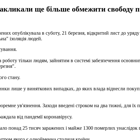
закликали ще більше обмежити свободу п
ених опублікувала в суботу, 21 березня, відкритий лист до уряду
ьна" ізоляція людей.
сування.
на роботу тільки людям, зайнятим в системі забезпечення основ
резня".
ого стану.
нки лише у виняткових випадках, до яких влада віднесли покупку
емне ув'язнення. Заходи введені строком на два тижні, для їх 
аждала від пандемії коронавірусу.
сувало понад 25 тисяч заражених і майже 1300 померлих унаслід
нтром якого є однойменна столиця країни.