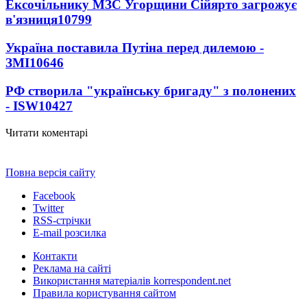
Ексочільнику МЗС Угорщини Сійярто загрожує
в'язниця
10799
Україна поставила Путіна перед дилемою -
ЗМІ
10646
РФ створила "українську бригаду" з полонених
- ISW
10427
Читати коментарі
Повна версія сайту
Facebook
Twitter
RSS-стрічки
E-mail розсилка
Контакти
Реклама на сайті
Використання матеріалів korrespondent.net
Правила користування сайтом