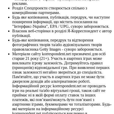
реклами.
Розділ Спецпроекти створюється спільно з
комерційними партнерами.
Будь яке копіювання, публікація, передрук, чи наступне
поширення інформації, що містить посилання на
"Інтерфакс-Україна", EPA / UPG, суворо забороняється.
Власник веб-сторінки в розділі Я-Корреспондент є автор
публікації.
Будь-яке копіювання, передрук та відтворення
фотографічних творів та/або аудіовізуальних творів
правовласника Getty Images - суворо забороняється.
Матеріали сайту korrespondent.net призначені для осіб
старше 21 року (21+). Участь в азартних іграх може
викликати ігрову залежність. Дотримуйтесь правил
(принципів) відповідальної гри. При виявленні перших
ознак залежності негайно зверніться до спеціаліста.
Пам'ятайте, що участь в азартних іграх не може бути
джерелом доходів або альтернативою роботі.
Інформаційний ресурс korrespondent.net не проводить
ігри на реальні та/або віртуальні гроші, також сайт не
приймає ні в якій формі оплату ставок та інших
платежів, які пов’язані/можуть бути пов’язані з
азартними іграми, букмекерами чи тоталізаторами. Будь-
які матеріали на інформаційному ресурсі
korrespondent.net публікуються виключно в