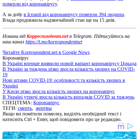
померли від коронавірусу
.
А за добу
в Іспанії від коронавірусу померли 394 людини
.
Влада продовжила надзвичайний стан ще на 15 днів.
Новини від
Корреспондент.net
в Telegram. Підписуйтесь на
наш канал
https://t.me/korrespondentnet
Читайте Korrespondent.net в Google News
Коронавірус
В Україні вперше виявили новий варіант коронавірусу Цикада
В Україні за тиждень різко зросла кількість хворих на COVID-
19
Нові штами COVID-19: особливості та кількість хворих в
Україні
У Києві різко зросла кількість хворих на коронавірус
В Україні утричі зросла кількість випадків COVID за тиждень
СПЕЦТЕМА:
Коронавірус
ТЕГИ:
смерть
,
жертвы
Якщо ви помітили помилку, виділіть необхідний текст і
натисніть Ctrl + Enter, щоб повідомити про це редакцію.