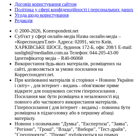
Договір користування сайтом
Політика у сфері конфіденційності і персональних даних
Угода щодо користування
Редакція
© 2000-2026, Korrespondent.net
Суб'єкт у сфері онлайн-медіа Назва онлайн-медіа –
«КореспонденТ.net» Адреса: 02091, місто Київ,
ХАРКІВСЬКЕ ШОСЕ, будинок 172-Б, офіс 208/1 E-mail:
sunlight@mediadim.com.ua
Телефон: 044-205-43-00
Ідентифікатор медіа – R40-06068
Використання будь-яких матеріалів, розміщених на
сайті, дозволяється за умови посилання на
Корреспондент.net.
При копіюванні матеріалів зі сторінки « Новини України
і світу» , для інтернет - видань - обов'язкове пряме
відкрите для пошукових систем гіперпосилання .
Посилання має бути розміщена в незалежності від
повного або часткового використання матеріалів.
Гіперпосилання ( для інтернет - видань) - повинна бути
розміщена в підзаголовку або в першому абзаці
матеріалу.
Новини з позначками "Думка", "Експертиза", "Заява",
"Регіони", "Гроші", "Влада", "Вибори", "Тест-драйв",
"Спецпроекти", "Промо" публікуються на правах