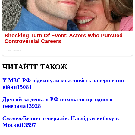
ЧИТАЙТЕ ТАКОЖ
У МЗС РФ відкинули можливість завершення
війни
15081
Другий за день: у РФ поховали ще одного
генерала
13928
Сюжет
Бенкет генералів. Наслідки вибуху в
Москві
13597