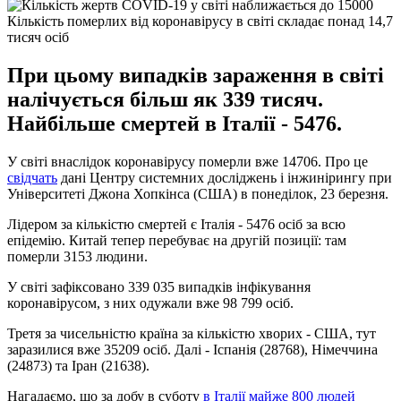
Кількість померлих від коронавірусу в світі складає понад 14,7
тисяч осіб
При цьому випадків зараження в світі
налічується більш як 339 тисяч.
Найбільше смертей в Італії - 5476.
У світі внаслідок коронавірусу померли вже 14706. Про це
свідчать
дані Центру системних досліджень і інжинірингу при
Університеті Джона Хопкінса (США) в понеділок, 23 березня.
Лідером за кількістю смертей є Італія - ​​5476 осіб за всю
епідемію. Китай тепер перебуває на другій позиції: там
померли 3153 людини.
У світі зафіксовано 339 035 випадків інфікування
коронавірусом, з них одужали вже 98 799 осіб.
Третя за чисельністю країна за кількістю хворих - США, тут
заразилися вже 35209 осіб. Далі - Іспанія (28768), Німеччина
(24873) та Іран (21638).
Нагадаємо, що за добу в суботу
в Італії майже 800 людей