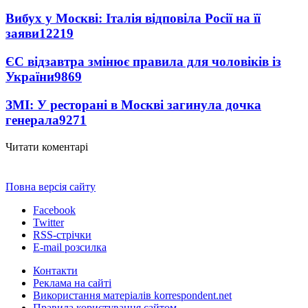
Вибух у Москві: Італія відповіла Росії на її
заяви
12219
ЄС відзавтра змінює правила для чоловіків із
України
9869
ЗМІ: У ресторані в Москві загинула дочка
генерала
9271
Читати коментарі
Повна версія сайту
Facebook
Twitter
RSS-стрічки
E-mail розсилка
Контакти
Реклама на сайті
Використання матеріалів korrespondent.net
Правила користування сайтом