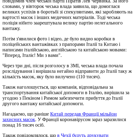
повідомив член чеської партії Піратів Лев Червінка. За його
словами, у вівторок чеська влада заявила, що домоглася
великих успіхів в боротьбі зі спекулянтами, які заробляють на
вартості масок і інших медичних матеріалів. Тоді чеська
поліція нібито заарештувала велику партію нелегального
вантажу.
Потім з'явилися фото і відео, де було видно коробки в
поліцейських вантажівках з прапорами Італії та Китаю і
написами італійською, англійською та китайською мовами:
"Вперед, Італіє! Ми з вами".
Через три дні, після розголосу в ЗМІ, чеська влада почала
розслідування і вирішила негайно відправити до Італії таку ж
кількість масок, яку було вилучено (110 тисяч).
Також наголошується, що компанія, відповідальна за
транспортування китайської допомоги в Італію, вирішила за
угодою з Пекіном і Римом забезпечити прибуття до Італії
другого вантажу китайської допомоги.
Нагадаємо, що раніше
Китай передав Франції мільйон
захисних масок
. У Франції коронавірусом зараз заразилися
понад 16 тисяч осіб.
Також повідомлялося, що
в Чехії будуть друкувати