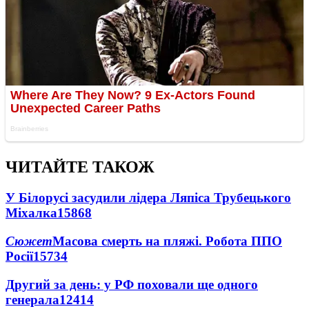
ЧИТАЙТЕ ТАКОЖ
У Білорусі засудили лідера Ляпіса Трубецького
Міхалка
15868
Сюжет
Масова смерть на пляжі. Робота ППО
Росії
15734
Другий за день: у РФ поховали ще одного
генерала
12414