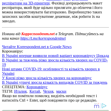
респіратори на 3D-принтері
. Фахівці допрацьовують макет
респіратора, який буде щільно прилягати до обличчя і його
можна використовувати багаторазово. Виробництво таких
захисних засобів коштуватиме дешевше, ніж робити їх на
заводах.
Новини від
Корреспондент.net
в Telegram. Підписуйтесь на
наш канал
https://t.me/korrespondentnet
Читайте Korrespondent.net в Google News
Коронавірус
В Україні вперше виявили новий варіант коронавірусу Цикада
В Україні за тиждень різко зросла кількість хворих на COVID-
19
Нові штами COVID-19: особливості та кількість хворих в
Україні
У Києві різко зросла кількість хворих на коронавірус
В Україні утричі зросла кількість випадків COVID за тиждень
СПЕЦТЕМА:
Коронавірус
ТЕГИ:
Италия
,
Китай
,
Чехия
,
маски
Якщо ви помітили помилку, виділіть необхідний текст і
натисніть Ctrl + Enter, щоб повідомити про це редакцію.