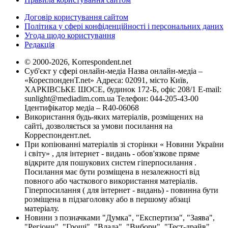
Договір користування сайтом
Політика у сфері конфіденційності і персональних даних
Угода щодо користування
Редакція
© 2000-2026, Korrespondent.net
Суб'єкт у сфері онлайн-медіа Назва онлайн-медіа –
«КореспонденТ.net» Адреса: 02091, місто Київ,
ХАРКІВСЬКЕ ШОСЕ, будинок 172-Б, офіс 208/1 E-mail:
sunlight@mediadim.com.ua
Телефон: 044-205-43-00
Ідентифікатор медіа – R40-06068
Використання будь-яких матеріалів, розміщених на
сайті, дозволяється за умови посилання на
Корреспондент.net.
При копіюванні матеріалів зі сторінки « Новини України
і світу» , для інтернет - видань - обов'язкове пряме
відкрите для пошукових систем гіперпосилання .
Посилання має бути розміщена в незалежності від
повного або часткового використання матеріалів.
Гіперпосилання ( для інтернет - видань) - повинна бути
розміщена в підзаголовку або в першому абзаці
матеріалу.
Новини з позначками "Думка", "Експертиза", "Заява",
"Регіони", "Гроші", "Влада", "Вибори", "Тест-драйв",