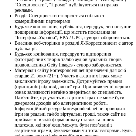
"Спецпроекти", "Промо" публікуються на правах
реклами.
Розділ Спецпроекти створюється спільно з
комерційними партнерами.
Будь яке копіювання, публікація, передрук, чи наступне
поширення інформації, що містить посилання на
"Інтерфакс-Україна", EPA / UPG, суворо забороняється.
Власник веб-сторінки в розділі Я-Корреспондент є автор
публікації.
Будь-яке копіювання, передрук та відтворення
фотографічних творів та/або аудіовізуальних творів
правовласника Getty Images - суворо забороняється.
Матеріали сайту korrespondent.net призначені для осіб
старше 21 року (21+). Участь в азартних іграх може
викликати ігрову залежність. Дотримуйтесь правил
(принципів) відповідальної гри. При виявленні перших
ознак залежності негайно зверніться до спеціаліста.
Пам'ятайте, що участь в азартних іграх не може бути
джерелом доходів або альтернативою роботі.
Інформаційний ресурс korrespondent.net не проводить
ігри на реальні та/або віртуальні гроші, також сайт не
приймає ні в якій формі оплату ставок та інших
платежів, які пов’язані/можуть бути пов’язані з
азартними іграми, букмекерами чи тоталізаторами. Будь-
які матеріали на інформаційному ресурсі