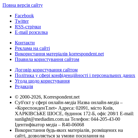
Повна версія сайту
Facebook
Twitter
RSS-стрічки
E-mail розсилка
Контакти
Реклама на сайті
Використання матеріалів korrespondent.net
Правила користування сайтом
Договір користування сайтом
Політика у сфері конфіденційності і персональних даних
Угода щодо користування
Редакція
© 2000-2026, Korrespondent.net
Суб'єкт у сфері онлайн-медіа Назва онлайн-медіа –
«КореспонденТ.net» Адреса: 02091, місто Київ,
ХАРКІВСЬКЕ ШОСЕ, будинок 172-Б, офіс 208/1 E-mail:
sunlight@mediadim.com.ua
Телефон: 044-205-43-00
Ідентифікатор медіа – R40-06068
Використання будь-яких матеріалів, розміщених на
сайті, дозволяється за умови посилання на