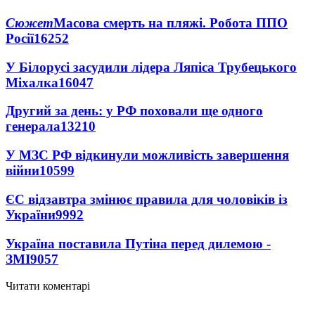
Сюжет
Масова смерть на пляжі. Робота ППО
Росії
16252
У Білорусі засудили лідера Ляпіса Трубецького
Міхалка
16047
Другий за день: у РФ поховали ще одного
генерала
13210
У МЗС РФ відкинули можливість завершення
війни
10599
ЄС відзавтра змінює правила для чоловіків із
України
9992
Україна поставила Путіна перед дилемою -
ЗМІ
9057
Читати коментарі