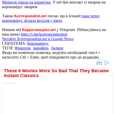
Меркель пішла на карантин
. У неї був контакт із хворим на
коронавірус лікарем.
Також
Korrespondent.net
писав, що в Іспанії
пара через
коронавірус зіграла весілля у вікні
.
Новини від
Корреспондент.net
у Telegram. Підписуйтесь на
наш канал
https://t.me/korrespondentnet
.
Читайте Korrespondent.net в Google News
СПЕЦТЕМА:
Коронавірус
ТЕГИ:
Франция
,
марафон
,
балкон
Якщо ви помітили помилку, виділіть необхідний текст і
натисніть Ctrl + Enter, щоб повідомити про це редакцію.