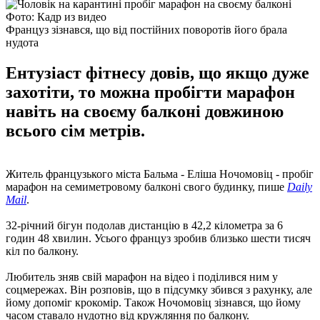
Фото: Кадр из видео
Француз зізнався, що від постійних поворотів його брала
нудота
Ентузіаст фітнесу довів, що якщо дуже
захотіти, то можна пробігти марафон
навіть на своєму балконі довжиною
всього сім метрів.
Житель французького міста Бальма - Еліша Ночомовіц - пробіг
марафон на семиметровому балконі свого будинку, пише
Daily
Mail
.
32-річний бігун подолав дистанцію в 42,2 кілометра за 6
годин 48 хвилин. Усього француз зробив близько шести тисяч
кіл по балкону.
Любитель зняв свій марафон на відео і поділився ним у
соцмережах. Він розповів, що в підсумку збився з рахунку, але
йому допоміг крокомір. Також Ночомовіц зізнався, що йому
часом ставало нудотно від кружляння по балкону.