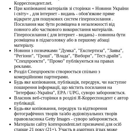
Корреспондент.net.
При копіюванні матеріалів зі сторінки « Новини України
і світу» , для інтернет - видань - обов'язкове пряме
відкрите для пошукових систем гіперпосилання .
Посилання має бути розміщена в незалежності від
повного або часткового використання матеріалів.
Гіперпосилання ( для інтернет - видань) - повинна бути
розміщена в підзаголовку або в першому абзаці
матеріалу.
Новини з позначками "Думка", "Експертиза", "Заява",
"Регіони", "Гроші", "Влада", "Вибори", "Тест-драйв",
"Спецпроекти", "Промо" публікуються на правах
реклами.
Розділ Спецпроекти створюється спільно з
комерційними партнерами.
Будь яке копіювання, публікація, передрук, чи наступне
поширення інформації, що містить посилання на
"Інтерфакс-Україна", EPA / UPG, суворо забороняється.
Власник веб-сторінки в розділі Я-Корреспондент є автор
публікації.
Будь-яке копіювання, передрук та відтворення
фотографічних творів та/або аудіовізуальних творів
правовласника Getty Images - суворо забороняється.
Матеріали сайту korrespondent.net призначені для осіб
старше 21 року (21+). Участь в азартних іграх може