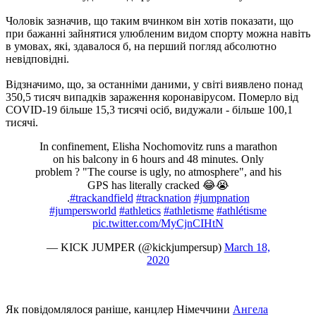
Чоловік зазначив, що таким вчинком він хотів показати, що
при бажанні зайнятися улюбленим видом спорту можна навіть
в умовах, які, здавалося б, на перший погляд абсолютно
невідповідні.
Відзначимо, що, за останніми даними, у світі виявлено понад
350,5 тисяч випадків зараження коронавірусом. Померло від
COVID-19 більше 15,3 тисячі осіб, видужали - більше 100,1
тисячі.
In confinement, Elisha Nochomovitz runs a marathon
on his balcony in 6 hours and 48 minutes. Only
problem ? "The course is ugly, no atmosphere", and his
GPS has literally cracked 😂😭
.
#trackandfield
#tracknation
#jumpnation
#jumpersworld
#athletics
#athletisme
#athlétisme
pic.twitter.com/MyCjnCIHtN
— KICK JUMPER (@kickjumpersup)
March 18,
2020
Як повідомлялося раніше, канцлер Німеччини
Ангела