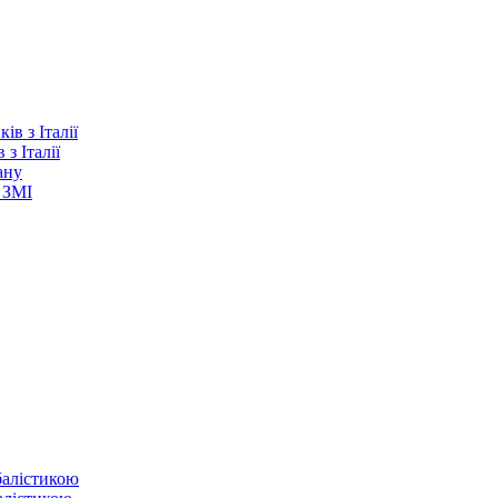
з Італії
ану
 ЗМІ