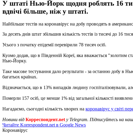
У штаті Нью-Йорк щодня роблять 16 тися
вдвічі більше, ніж у штаті.
Найбільше тестів на коронавірус на добу проводять в америка
За десять днів штат збільшив кількість тестів із тисячі до 16 т
Усього з початку епідемії перевірили 78 тисяч осіб.
Куомо додав, що в Південній Кореї, яка вважається "золотим ста
Нью-Йорку.
Таке масове тестування дало результати - за останню добу в Нью
багатьох країнах.
Відзначається, що в 13% випадків людину госпіталізовували, але
Померли 157 осіб, це менше 1% від загальної кількості виявлен
Нагадаємо, сьогодні кількість хворих на
коронавірус у світі пе
Новини від
Корреспондент.net
у Telegram. Підписуйтесь на на
Читайте Korrespondent.net в Google News
Коронавірус