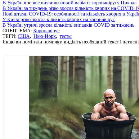
В Україні вперше виявили новий варіант коронавірусу Цикада
В Україні за тиждень різко зросла кількість хворих на COVID-1
Нові штами COVID-19: особливості та кількість хворих в Украї
У Києві різко зросла кількість хворих на коронавірус
В Україні утричі зросла кількість випадків COVID за тиждень
СПЕЦТЕМА:
Коронавірус
ТЕГИ:
США
,
Нью-Йорк
,
тесты
Якщо ви помітили помилку, виділіть необхідний текст і натисніт