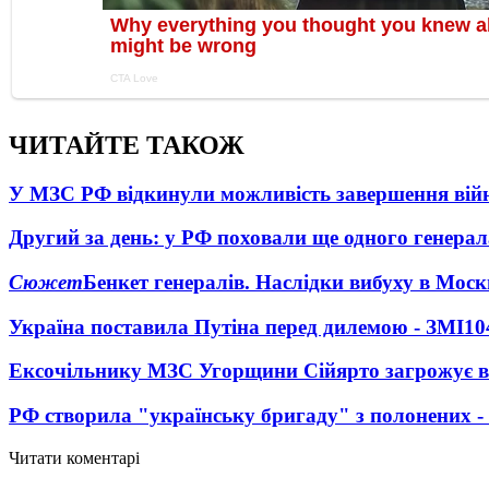
ЧИТАЙТЕ ТАКОЖ
У МЗС РФ відкинули можливість завершення вій
Другий за день: у РФ поховали ще одного генерал
Сюжет
Бенкет генералів. Наслідки вибуху в Моск
Україна поставила Путіна перед дилемою - ЗМІ
10
Ексочільнику МЗС Угорщини Сійярто загрожує в
РФ створила "українську бригаду" з полонених -
Читати коментарі