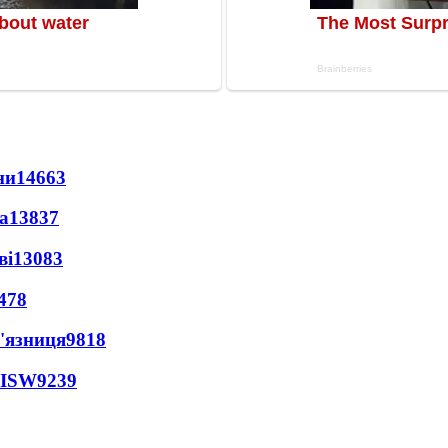
ни
14663
а
13837
ві
13083
478
'язниця
9818
 ISW
9239