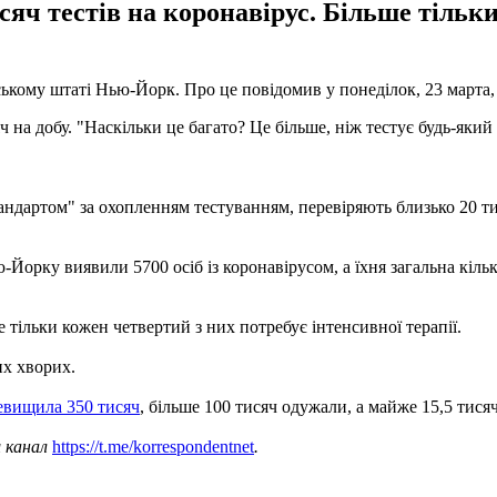
ч тестів на коронавірус. Більше тільки 
нському штаті Нью-Йорк. Про це повідомив у понеділок, 23 март
исяч на добу. "Наскільки це багато? Це більше, ніж тестує будь-як
ндартом" за охопленням тестуванням, перевіряють близько 20 тисяч
-Йорку виявили 5700 осіб із коронавірусом, а їхня загальна кільк
 тільки кожен четвертий з них потребує інтенсивної терапії.
их хворих.
ревищила 350 тисяч
, більше 100 тисяч одужали, а майже 15,5 тися
ш канал
https://t.me/korrespondentnet
.