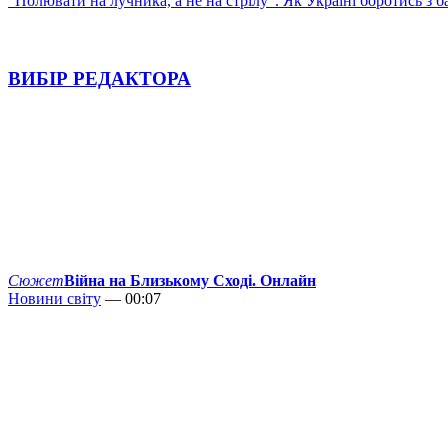
"Полювати на лучника, а не на стрілу". Як Україні боротись з 
ВИБІР РЕДАКТОРА
Сюжет
Війна на Близькому Сході. Онлайн
Новини світу
— 00:07