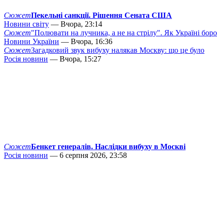
Сюжет
Пекельні санкції. Рішення Сената США
Новини світу
— Вчора, 23:14
Сюжет
"Полювати на лучника, а не на стрілу". Як Україні бор
Новини України
— Вчора, 16:36
Сюжет
Загадковий звук вибуху налякав Москву: що це було
Росія новини
— Вчора, 15:27
Сюжет
Бенкет генералів. Наслідки вибуху в Москві
Росія новини
— 6 серпня 2026, 23:58