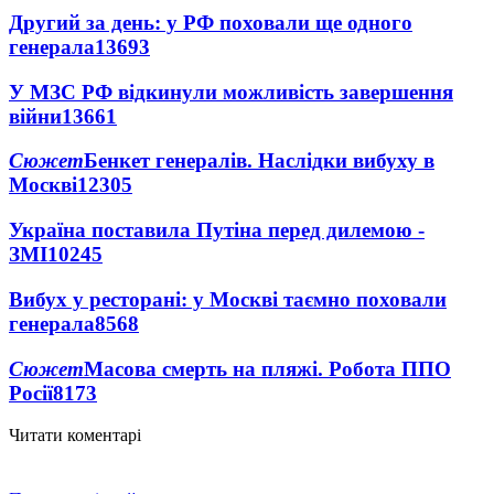
Другий за день: у РФ поховали ще одного
генерала
13693
У МЗС РФ відкинули можливість завершення
війни
13661
Сюжет
Бенкет генералів. Наслідки вибуху в
Москві
12305
Україна поставила Путіна перед дилемою -
ЗМІ
10245
Вибух у ресторані: у Москві таємно поховали
генерала
8568
Сюжет
Масова смерть на пляжі. Робота ППО
Росії
8173
Читати коментарі