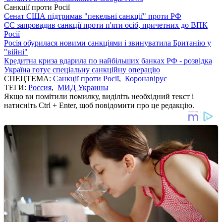
Санкції проти Росії
Сенат США підтримав "пекельні санкції" проти РФ
ЄС запровадив санкції проти п'яти осіб, причетних до ВПК
Росії
Росія обурилася новими санкціями і звинуватила Британію у
"війні"
Кредитна криза вдарила по найбільших банках РФ - розвідка
Україна готує спеціальну санкційну операцію
СПЕЦТЕМА:
Санкції проти Росії
,
Коронавірус
ТЕГИ:
Россия
,
МИД Украины
Якщо ви помітили помилку, виділіть необхідний текст і
натисніть Ctrl + Enter, щоб повідомити про це редакцію.