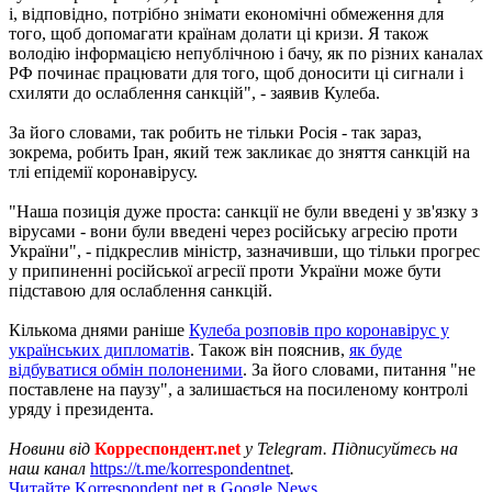
і, відповідно, потрібно знімати економічні обмеження для
того, щоб допомагати країнам долати ці кризи. Я також
володію інформацією непублічною і бачу, як по різних каналах
РФ починає працювати для того, щоб доносити ці сигнали і
схиляти до ослаблення санкцій", - заявив Кулеба.
За його словами, так робить не тільки Росія - так зараз,
зокрема, робить Іран, який теж закликає до зняття санкцій на
тлі епідемії коронавірусу.
"Наша позиція дуже проста: санкції не були введені у зв'язку з
вірусами - вони були введені через російську агресію проти
України", - підкреслив міністр, зазначивши, що тільки прогрес
у припиненні російської агресії проти України може бути
підставою для ослаблення санкцій.
Кількома днями раніше
Кулеба розповів про коронавірус у
українських дипломатів
. Також він пояснив,
як буде
відбуватися обмін полоненими
. За його словами, питання "не
поставлене на паузу", а залишається на посиленому контролі
уряду і президента.
Новини від
Корреспондент.net
у Telegram. Підписуйтесь на
наш канал
https://t.me/korrespondentnet
.
Читайте Korrespondent.net в Google News