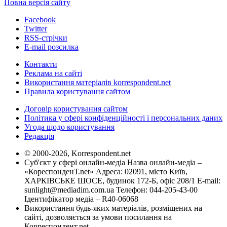
Повна версія сайту
Facebook
Twitter
RSS-стрічки
E-mail розсилка
Контакти
Реклама на сайті
Використання матеріалів korrespondent.net
Правила користування сайтом
Договір користування сайтом
Політика у сфері конфіденційності і персональних даних
Угода щодо користування
Редакція
© 2000-2026, Korrespondent.net
Суб'єкт у сфері онлайн-медіа Назва онлайн-медіа –
«КореспонденТ.net» Адреса: 02091, місто Київ,
ХАРКІВСЬКЕ ШОСЕ, будинок 172-Б, офіс 208/1 E-mail:
sunlight@mediadim.com.ua
Телефон: 044-205-43-00
Ідентифікатор медіа – R40-06068
Використання будь-яких матеріалів, розміщених на
сайті, дозволяється за умови посилання на
Корреспондент.net.