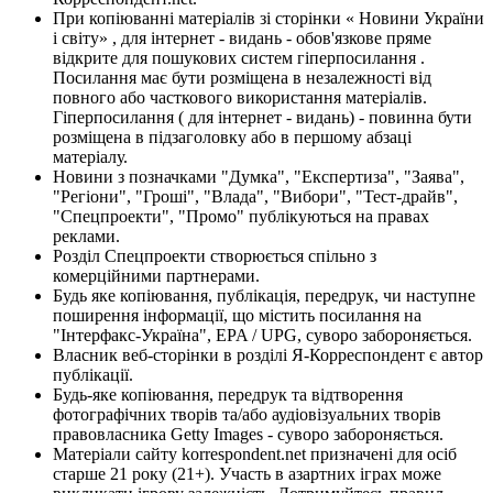
При копіюванні матеріалів зі сторінки « Новини України
і світу» , для інтернет - видань - обов'язкове пряме
відкрите для пошукових систем гіперпосилання .
Посилання має бути розміщена в незалежності від
повного або часткового використання матеріалів.
Гіперпосилання ( для інтернет - видань) - повинна бути
розміщена в підзаголовку або в першому абзаці
матеріалу.
Новини з позначками "Думка", "Експертиза", "Заява",
"Регіони", "Гроші", "Влада", "Вибори", "Тест-драйв",
"Спецпроекти", "Промо" публікуються на правах
реклами.
Розділ Спецпроекти створюється спільно з
комерційними партнерами.
Будь яке копіювання, публікація, передрук, чи наступне
поширення інформації, що містить посилання на
"Інтерфакс-Україна", EPA / UPG, суворо забороняється.
Власник веб-сторінки в розділі Я-Корреспондент є автор
публікації.
Будь-яке копіювання, передрук та відтворення
фотографічних творів та/або аудіовізуальних творів
правовласника Getty Images - суворо забороняється.
Матеріали сайту korrespondent.net призначені для осіб
старше 21 року (21+). Участь в азартних іграх може