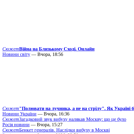
Сюжет
Війна на Близькому Сході. Онлайн
Новини світу
— Вчора, 18:56
Сюжет
"Полювати на лучника, а не на стрілу". Як Україні 
Новини України
— Вчора, 16:36
Сюжет
Загадковий звук вибуху налякав Москву: що це було
Росія новини
— Вчора, 15:27
Сюжет
Бенкет генералів. Наслідки вибуху в Москві