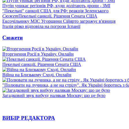
Путін уникає регіонів РФ, куди долітають дрони - ЗМІ
"Пекельні" санкції США для РФ: реакція Зеленського
Сюжет
Пекельні санкції. Рішення Сената США
Ексочільнику МЗС Угорщини Сійярто загрожує в'язниця
Італія різко відповіла на погрози Іспанії
Сюжети
Вторгнення Росії в Україну. Онлайн
Пекельні санкції. Рішення Сената США
Війна на Близькому Сході. Онлайн
"Полювати на лучника, а не на стрілу". Як Україні боротись з 
Загадковий звук вибуху налякав Москву: що це було
ВИБІР РЕДАКТОРА