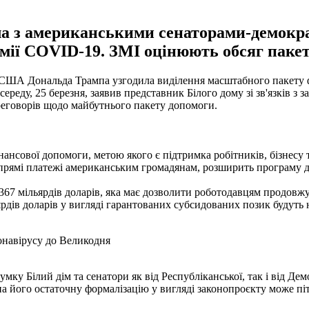
ла з американськими сенаторами-демокра
мії COVID-19. ЗМІ оцінюють обсяг пакет
 США Дональда Трампа узгодила виділення масштабного пакету ф
еду, 25 березня, заявив представник Білого дому зі зв'язків з 
переговорів щодо майбутнього пакету допомоги.
ансової допомоги, метою якого є підтримка робітників, бізнесу 
 прямі платежі американським громадянам, розширить програму д
67 мільярдів доларів, яка має дозволити роботодавцям продовжув
ів доларів у вигляді гарантованих субсидованих позик будуть на
онавірусу до Великодня
сумку Білий дім та сенатори як від Республіканської, так і від 
його остаточну формалізацію у вигляді законопроєкту може піти