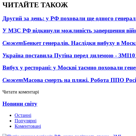
ЧИТАЙТЕ ТАКОЖ
Другий за день: у РФ поховали ще одного генерал
У МЗС РФ відкинули можливість завершення вій
Сюжет
Бенкет генералів. Наслідки вибуху в Моск
Україна поставила Путіна перед дилемою - ЗМІ
10
Вибух у ресторані: у Москві таємно поховали ген
Сюжет
Масова смерть на пляжі. Робота ППО Росі
Читати коментарі
Новини світу
Останні
Популярні
Коментовані