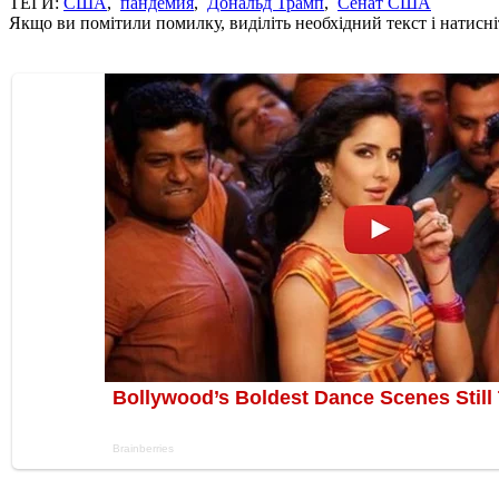
ТЕГИ:
США
,
пандемия
,
Дональд Трамп
,
Сенат США
Якщо ви помітили помилку, виділіть необхідний текст і натисніт