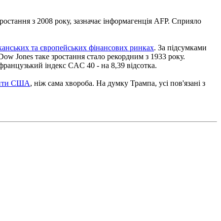
ростання з 2008 року, зазначає інформагенція AFP. Сприяло
иканських та європейських фінансових ринках
. За підсумками
я Dow Jones таке зростання стало рекордним з 1933 року.
французький індекс CAC 40 - на 8,39 відсотка.
дити США
, ніж сама хвороба. На думку Трампа, усі пов'язані з