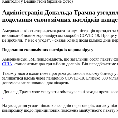
Капітолій у Вашингтоні (архівне фото)
Адміністрація Дональда Трампа узгоди
подолання економічних наслідків панде
Американські сенатори-демократи та адміністрація президента
викликаної новим коронавірусом хвороби COVID-19. Про це у сер
це зробили. У нас є угода", - сказав Уланд після кількох днів 
Подолання економічних наслідків коронавірусу
Американські ЗМІ повідомляють, що загальний обсяг пакету фін
США
, становитиме два трильйони доларів. Він передбачатиме
Також у нього входитиме програма допомоги малому бізнесу у 3
залишатися вдома через пандемію COVID-19. Близько 500 мільярд
допомоги заплановано і для лікарень.
Дональд Трамп хоче скасувати обмежувальні заходи проти кор
На укладання угоди пішло кілька днів переговорів, однак у під
компромісу щодо принципових положень майбутнього пакету на 