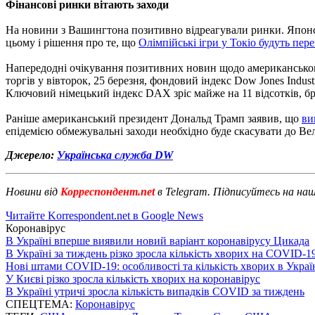
Фінансові ринки вітають заходи
На новини з Вашингтона позитивно відреагували ринки. Японськ
цьому і рішення про те, що
Олімпійські ігри у Токіо будуть пере
Напередодні очікування позитивних новин щодо американськог
торгів у вівторок, 25 березня, фондовий індекс Dow Jones Industr
Ключовий німецький індекс DAX зріс майже на 11 відсотків, бр
Раніше американський президент Дональд Трамп заявив, що
ви
епідемією обмежувальні заходи необхідно буде скасувати до Ве
Джерело:
Українська служба DW
Новини від
Корреспондент.net
в Telegram. Підписуйтесь на на
Читайте Korrespondent.net в Google News
Коронавірус
В Україні вперше виявили новий варіант коронавірусу Цикада
В Україні за тиждень різко зросла кількість хворих на COVID-1
Нові штами COVID-19: особливості та кількість хворих в Украї
У Києві різко зросла кількість хворих на коронавірус
В Україні утричі зросла кількість випадків COVID за тиждень
СПЕЦТЕМА:
Коронавірус