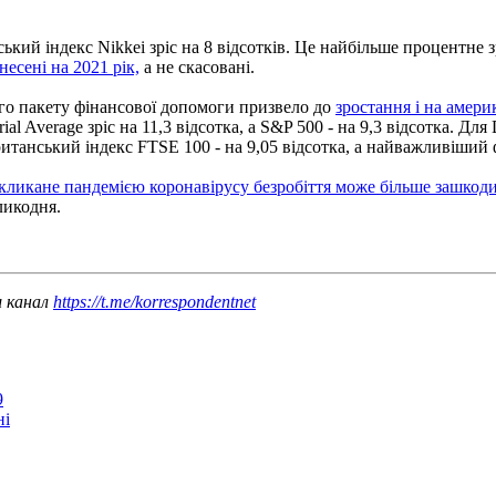
ий індекс Nikkei зріс на 8 відсотків. Це найбільше процентне з
несені на 2021 рік,
а не скасовані.
о пакету фінансової допомоги призвело до
зростання і на амер
ial Average зріс на 11,3 відсотка, а S&P 500 - на 9,3 відсотка. Дл
итанський індекс FTSE 100 - на 9,05 відсотка, а найважливіший 
кликане пандемією коронавірусу безробіття може більше зашко
ликодня.
ш канал
https://t.me/korrespondentnet
9
ні