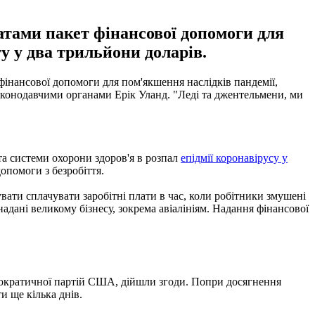
тами пакет фінансової допомоги для
у у два трильйони доларів.
інансової допомоги для пом'якшення наслідків пандемії,
законодавчими органами Ерік Уланд. "Леді та джентельмени, ми
та системи охорони здоров'я в розпал
епідмії коронавірусу у
опомоги з безробіття.
ати сплачувати заробітні плати в час, коли робітники змушені
дані великому бізнесу, зокрема авіалініям. Надання фінансової
Демократичної партій США, дійшли згоди. Попри досягнення
 ще кілька днів.