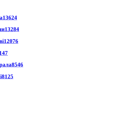
а
13624
ни
13284
ві
12076
147
ерала
8546
ї
8125