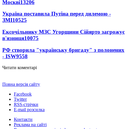
Москві
13206
Україна поставила Путіна перед дилемою -
ЗМІ
10525
Ексочільнику МЗС Угорщини Сійярто загрожує
в'язниця
10075
РФ створила "українську бригаду" з полонених
- ISW
9558
Читати коментарі
Повна версія сайту
Facebook
Twitter
RSS-стрічки
E-mail розсилка
Контакти
Реклама на сайті