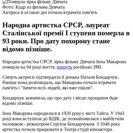
Фото: Кадр из фильма Девчата
Актриса в останні дні почала втрачати пам'ять
Народна артистка СРСР, лауреат
Сталінської премії I ступеня померла в
93 роки. Про дату похорону стане
відомо пізніше.
Народна артистка СРСР, зірка фільму Дівчата Інна Макарова
померла на 94 році життя,
пишуть
російські ЗМІ.
Смерть актриси підтвердила її донька Наталя Бондарчук.
Раніше вона розповідала, що Макарова почала втрачати
пам'ять і "бачити всіх людей, які вже пішли".
Бондарчук зазначила, що про дату і місце прощання буде
відомо пізніше.
Інна Макарова народилася в 1926 році у місті Тайга. У 1943
році вона вступила до ВДІК, де познайомилася з майбутнім
чоловіком - режисером Сергієм Бондарчуком. З 1948 року
артистка почала працювати в Театрі-студії кіноактора.