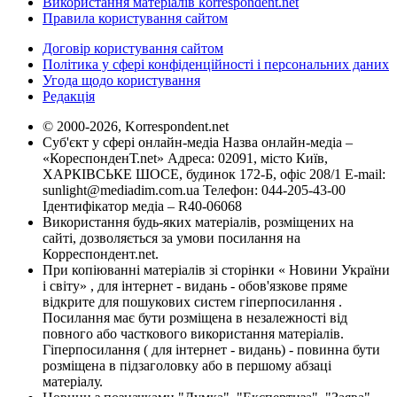
Використання матеріалів korrespondent.net
Правила користування сайтом
Договір користування сайтом
Політика у сфері конфіденційності і персональних даних
Угода щодо користування
Редакція
© 2000-2026, Korrespondent.net
Суб'єкт у сфері онлайн-медіа Назва онлайн-медіа –
«КореспонденТ.net» Адреса: 02091, місто Київ,
ХАРКІВСЬКЕ ШОСЕ, будинок 172-Б, офіс 208/1 E-mail:
sunlight@mediadim.com.ua
Телефон: 044-205-43-00
Ідентифікатор медіа – R40-06068
Використання будь-яких матеріалів, розміщених на
сайті, дозволяється за умови посилання на
Корреспондент.net.
При копіюванні матеріалів зі сторінки « Новини України
і світу» , для інтернет - видань - обов'язкове пряме
відкрите для пошукових систем гіперпосилання .
Посилання має бути розміщена в незалежності від
повного або часткового використання матеріалів.
Гіперпосилання ( для інтернет - видань) - повинна бути
розміщена в підзаголовку або в першому абзаці
матеріалу.