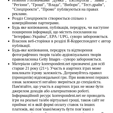
Новини з позначками "Думка", "Експертиза", "Заява",
"Регіони", "Гроші", "Влада", "Вибори", "Тест-драйв",
"Спецпроекти", "Промо" публікуються на правах
реклами.
Розділ Спецпроекти створюється спільно з
комерційними партнерами.
Будь яке копіювання, публікація, передрук, чи наступне
поширення інформації, що містить посилання на
"Інтерфакс-Україна", EPA / UPG, суворо забороняється.
Власник веб-сторінки в розділі Я-Корреспондент є автор
публікації.
Будь-яке копіювання, передрук та відтворення
фотографічних творів та/або аудіовізуальних творів
правовласника Getty Images - суворо забороняється.
Матеріали сайту korrespondent.net призначені для осіб
старше 21 року (21+). Участь в азартних іграх може
викликати ігрову залежність. Дотримуйтесь правил
(принципів) відповідальної гри. При виявленні перших
ознак залежності негайно зверніться до спеціаліста.
Пам'ятайте, що участь в азартних іграх не може бути
джерелом доходів або альтернативою роботі.
Інформаційний ресурс korrespondent.net не проводить
ігри на реальні та/або віртуальні гроші, також сайт не
приймає ні в якій формі оплату ставок та інших
платежів, які пов’язані/можуть бути пов’язані з