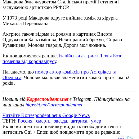
Макарова була лауреатом Сталінської премії I ступеня і
заслуженою артисткою РРФСР.
У 1973 році Макарова вдруге вийшла заміж за хірурга
Михайла Перельмана.
Актриса також відома за ролями в картинах Висота,
Одруження Бальзамінова, Невиправний брехун, Справа
Румянцева, Молода гвардія, Дорога моя людина.
Як повідомлялося раніше,
італійська актриса Лючія Бозе
померла від коронавірусу
.
Нагадаємо, що
помер автор коміксів про Астерікса та
Обелікса
. Чоловік малював знаменитий комікс протягом 52
років.
Новини від
Корреспондент.net
в Telegram. Підписуйтесь на
наш канал
https://t.me/korrespondentnet
Читайте Korrespondent.net в Google News
ТЕГИ:
Россия
,
смерть
,
звезда
,
актриса
,
умер
Якщо ви помітили помилку, виділіть необхідний текст і
натисніть Ctrl + Enter, щоб повідомити про це редакцію.