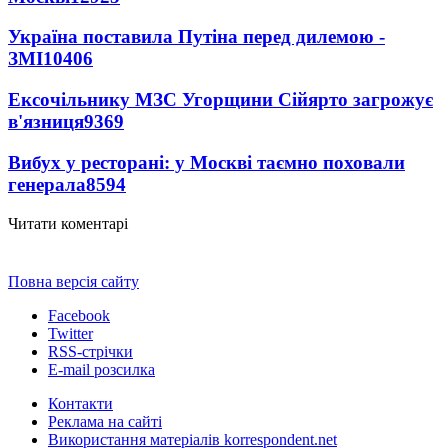
Україна поставила Путіна перед дилемою -
ЗМІ
10406
Ексочільнику МЗС Угорщини Сійярто загрожує
в'язниця
9369
Вибух у ресторані: у Москві таємно поховали
генерала
8594
Читати коментарі
Повна версія сайту
Facebook
Twitter
RSS-стрічки
E-mail розсилка
Контакти
Реклама на сайті
Використання матеріалів korrespondent.net