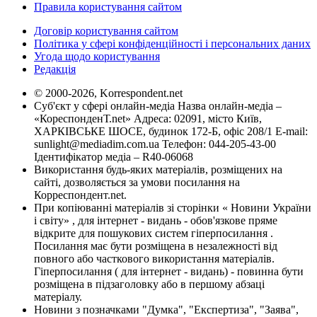
Правила користування сайтом
Договір користування сайтом
Політика у сфері конфіденційності і персональних даних
Угода щодо користування
Редакція
© 2000-2026, Korrespondent.net
Суб'єкт у сфері онлайн-медіа Назва онлайн-медіа –
«КореспонденТ.net» Адреса: 02091, місто Київ,
ХАРКІВСЬКЕ ШОСЕ, будинок 172-Б, офіс 208/1 E-mail:
sunlight@mediadim.com.ua
Телефон: 044-205-43-00
Ідентифікатор медіа – R40-06068
Використання будь-яких матеріалів, розміщених на
сайті, дозволяється за умови посилання на
Корреспондент.net.
При копіюванні матеріалів зі сторінки « Новини України
і світу» , для інтернет - видань - обов'язкове пряме
відкрите для пошукових систем гіперпосилання .
Посилання має бути розміщена в незалежності від
повного або часткового використання матеріалів.
Гіперпосилання ( для інтернет - видань) - повинна бути
розміщена в підзаголовку або в першому абзаці
матеріалу.
Новини з позначками "Думка", "Експертиза", "Заява",