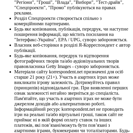
"Регіони", "Гроші", "Влада", "Вибори", "Тест-драйв",
"Спецпроекти", "Промо" публікуються на правах
реклами.
Розділ Спецпроекти створюється спільно з
комерційними партнерами.
Будь яке копіювання, публікація, передрук, чи наступне
поширення інформації, що містить посилання на
"Інтерфакс-Україна", EPA / UPG, суворо забороняється.
Власник веб-сторінки в розділі Я-Корреспондент є автор
публікації.
Будь-яке копіювання, передрук та відтворення
фотографічних творів та/або аудіовізуальних творів
правовласника Getty Images - суворо забороняється.
Матеріали сайту korrespondent.net призначені для осіб
старше 21 року (21+). Участь в азартних іграх може
викликати ігрову залежність. Дотримуйтесь правил
(принципів) відповідальної гри. При виявленні перших
ознак залежності негайно зверніться до спеціаліста.
Пам'ятайте, що участь в азартних іграх не може бути
джерелом доходів або альтернативою роботі.
Інформаційний ресурс korrespondent.net не проводить
ігри на реальні та/або віртуальні гроші, також сайт не
приймає ні в якій формі оплату ставок та інших
платежів, які пов’язані/можуть бути пов’язані з
азартними іграми, букмекерами чи тоталізаторами. Будь-