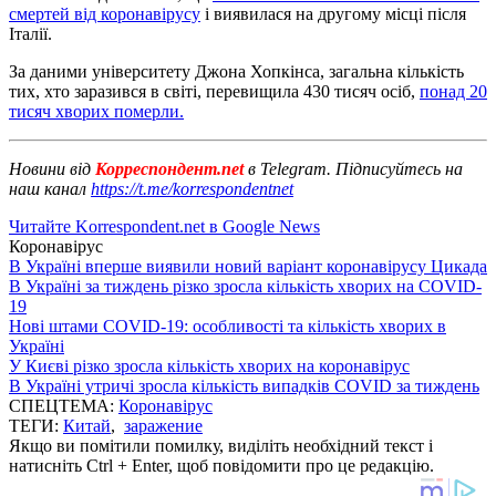
смертей від коронавірусу
і виявилася на другому місці після
Італії.
За даними університету Джона Хопкінса, загальна кількість
тих, хто заразився в світі, перевищила 430 тисяч осіб,
понад 20
тисяч хворих померли.
Новини від
Корреспондент.net
в Telegram. Підписуйтесь на
наш канал
https://t.me/korrespondentnet
Читайте Korrespondent.net в Google News
Коронавірус
В Україні вперше виявили новий варіант коронавірусу Цикада
В Україні за тиждень різко зросла кількість хворих на COVID-
19
Нові штами COVID-19: особливості та кількість хворих в
Україні
У Києві різко зросла кількість хворих на коронавірус
В Україні утричі зросла кількість випадків COVID за тиждень
СПЕЦТЕМА:
Коронавірус
ТЕГИ:
Китай
,
заражение
Якщо ви помітили помилку, виділіть необхідний текст і
натисніть Ctrl + Enter, щоб повідомити про це редакцію.