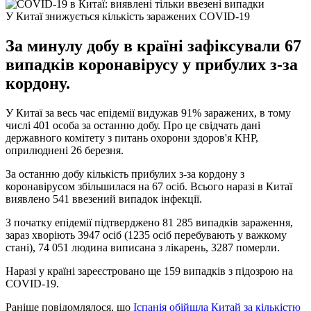
У Китаї знижується кількість заражених COVID-19
За минулу добу в країні зафіксували 67
випадків коронавірусу у прибулих з-за
кордону.
У Китаї за весь час епідемії видужав 91% заражених, в тому
числі 401 особа за останню добу. Про це свідчать дані
державного комітету з питань охорони здоров'я КНР,
оприлюднені 26 березня.
За останню добу кількість прибулих з-за кордону з
коронавірусом збільшилася на 67 осіб. Всього наразі в Китаї
виявлено 541 ввезений випадок інфекції.
З початку епідемії підтверджено 81 285 випадків зараження,
зараз хворіють 3947 осіб (1235 осіб перебувають у важкому
стані), 74 051 людина виписана з лікарень, 3287 померли.
Наразі у країні зареєстровано ще 159 випадків з підозрою на
COVID-19.
Раніше повідомлялося, що
Іспанія обійшла Китай за кількістю