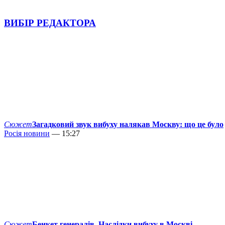
ВИБІР РЕДАКТОРА
Сюжет
Загадковий звук вибуху налякав Москву: що це було
Росія новини
— 15:27
Сюжет
Бенкет генералів. Наслідки вибуху в Москві