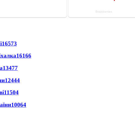
ї
16573
іхалка
16166
а
13477
ни
12444
ві
11504
раїни
10064