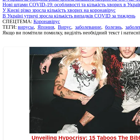
Нові штами COVID-19: особливості та кількість хворих в Украї
У Києві різко зросла кількість хворих на коронавірус
В Україні утричі зросла кількість випадків COVID за тиждень
СПЕЦТЕМА:
Коронавірус
ТЕГИ:
вирусы
,
Япония
,
Вирус
,
заболевание
,
болезнь
,
заболе
Якщо ви помітили помилку, виділіть необхідний текст і натисніт