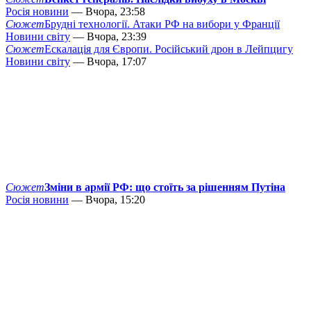
Росія новини
— Вчора, 23:58
Сюжет
Брудні технології. Атаки РФ на вибори у Франції
Новини світу
— Вчора, 23:39
Сюжет
Ескалація для Європи. Російський дрон в Лейпцигу
Новини світу
— Вчора, 17:07
Сюжет
Зміни в армії РФ: що стоїть за рішенням Путіна
Росія новини
— Вчора, 15:20