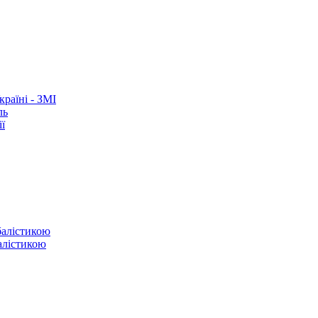
раїні - ЗМІ
ль
ї
балістикою