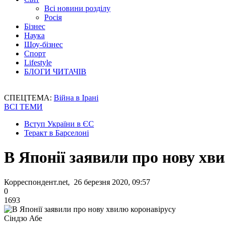
Всі новини розділу
Росія
Бізнес
Наука
Шоу-бізнес
Спорт
Lifestyle
БЛОГИ ЧИТАЧІВ
СПЕЦТЕМА:
Війна в Ірані
ВСІ ТЕМИ
Вступ України в ЄС
Теракт в Барселоні
В Японії заявили про нову хв
Корреспондент.net, 26 березня 2020, 09:57
0
1693
Сіндзо Абе