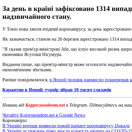
За день в країні зафіксовано 1314 випа
надзвичайного стану.
У Токіо нова хвиля епідемії коронавірусу, за день зареєстрова
Як зазначається, станом на 26 березня зареєстровано 1314 випа
"Я сказав прем'єр-міністрові Абе, що існує високий ризик широк
економіки Ясутоші Нісумура.
Видання пише, що прем'єр-міністр може оголосити надзвичайни
економічними збитками.
Раніше повідомлялося,
в Японії чоловік навмисно поширював к
Карантин в Японії: турнір зібрав 10 тисяч глядачів
Новини від
Корреспондент.net
в Telegram. Підписуйтесь на на
Читайте Korrespondent.net в Google News
Коронавірус
В Україні вперше виявили новий варіант коронавірусу Цикада
В Україні за тиждень різко зросла кількість хворих на COVID-1