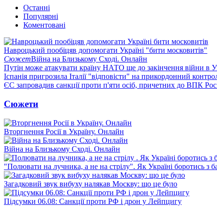
Останні
Популярні
Коментовані
Навроцький пообіцяв допомогати Україні "бити московитів"
Сюжет
Війна на Близькому Сході. Онлайн
Путін може атакувати країну НАТО ще до закінчення війни в Ук
Іспанія пригрозила Італії "відповісти" на прикордонний контро
ЄС запровадив санкції проти п'яти осіб, причетних до ВПК Росі
Сюжети
Вторгнення Росії в Україну. Онлайн
Війна на Близькому Сході. Онлайн
"Полювати на лучника, а не на стрілу". Як Україні боротись з 
Загадковий звук вибуху налякав Москву: що це було
Підсумки 06.08: Санкції проти РФ і дрон у Лейпцигу