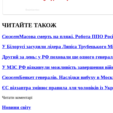
ЧИТАЙТЕ ТАКОЖ
Сюжет
Масова смерть на пляжі. Робота ППО Росі
У Білорусі засудили лідера Ляпіса Трубецького М
Другий за день: у РФ поховали ще одного генерал
У МЗС РФ відкинули можливість завершення вій
Сюжет
Бенкет генералів. Наслідки вибуху в Моск
ЄС відзавтра змінює правила для чоловіків із Ук
Читати коментарі
Новини світу