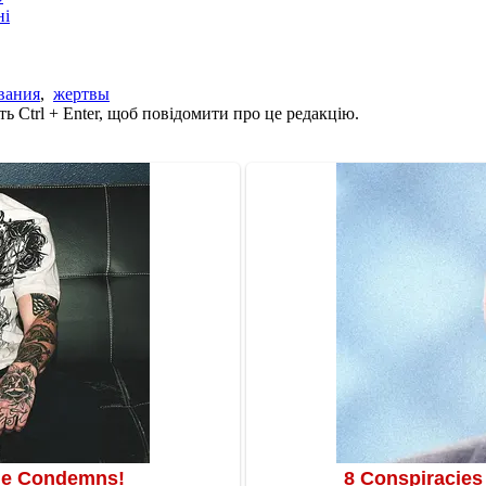
ні
вания
,
жертвы
ь Ctrl + Enter, щоб повідомити про це редакцію.