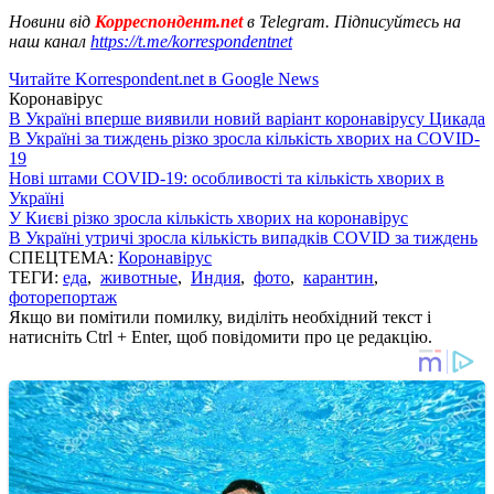
Новини від
Корреспондент.net
в Telegram. Підписуйтесь на
наш канал
https://t.me/korrespondentnet
Читайте Korrespondent.net в Google News
Коронавірус
В Україні вперше виявили новий варіант коронавірусу Цикада
В Україні за тиждень різко зросла кількість хворих на COVID-
19
Нові штами COVID-19: особливості та кількість хворих в
Україні
У Києві різко зросла кількість хворих на коронавірус
В Україні утричі зросла кількість випадків COVID за тиждень
СПЕЦТЕМА:
Коронавірус
ТЕГИ:
еда
,
животные
,
Индия
,
фото
,
карантин
,
фоторепортаж
Якщо ви помітили помилку, виділіть необхідний текст і
натисніть Ctrl + Enter, щоб повідомити про це редакцію.