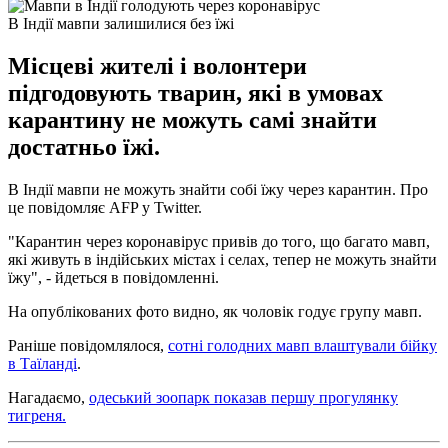
В Індії мавпи залишилися без їжі
Місцеві жителі і волонтери
підгодовують тварин, які в умовах
карантину не можуть самі знайти
достатньо їжі.
В Індії мавпи не можуть знайти собі їжу через карантин. Про
це повідомляє AFP у Twitter.
"Карантин через коронавірус привів до того, що багато мавп,
які живуть в індійських містах і селах, тепер не можуть знайти
їжу", - йдеться в повідомленні.
На опублікованих фото видно, як чоловік годує групу мавп.
Раніше повідомлялося,
сотні голодних мавп влаштували бійку
в Таїланді
.
Нагадаємо,
одеський зоопарк показав першу прогулянку
тигреня.