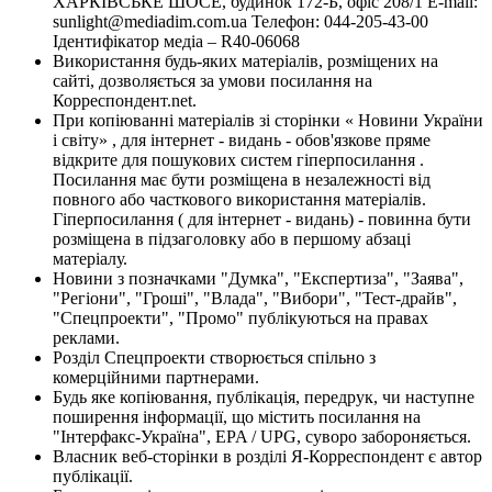
ХАРКІВСЬКЕ ШОСЕ, будинок 172-Б, офіс 208/1 E-mail:
sunlight@mediadim.com.ua
Телефон: 044-205-43-00
Ідентифікатор медіа – R40-06068
Використання будь-яких матеріалів, розміщених на
сайті, дозволяється за умови посилання на
Корреспондент.net.
При копіюванні матеріалів зі сторінки « Новини України
і світу» , для інтернет - видань - обов'язкове пряме
відкрите для пошукових систем гіперпосилання .
Посилання має бути розміщена в незалежності від
повного або часткового використання матеріалів.
Гіперпосилання ( для інтернет - видань) - повинна бути
розміщена в підзаголовку або в першому абзаці
матеріалу.
Новини з позначками "Думка", "Експертиза", "Заява",
"Регіони", "Гроші", "Влада", "Вибори", "Тест-драйв",
"Спецпроекти", "Промо" публікуються на правах
реклами.
Розділ Спецпроекти створюється спільно з
комерційними партнерами.
Будь яке копіювання, публікація, передрук, чи наступне
поширення інформації, що містить посилання на
"Інтерфакс-Україна", EPA / UPG, суворо забороняється.
Власник веб-сторінки в розділі Я-Корреспондент є автор
публікації.