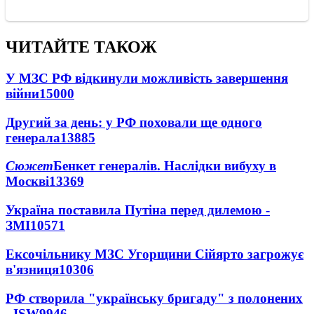
ЧИТАЙТЕ ТАКОЖ
У МЗС РФ відкинули можливість завершення
війни
15000
Другий за день: у РФ поховали ще одного
генерала
13885
Сюжет
Бенкет генералів. Наслідки вибуху в
Москві
13369
Україна поставила Путіна перед дилемою -
ЗМІ
10571
Ексочільнику МЗС Угорщини Сійярто загрожує
в'язниця
10306
РФ створила "українську бригаду" з полонених
- ISW
9946