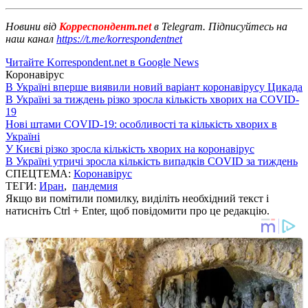
Новини від
Корреспондент.net
в Telegram. Підписуйтесь на
наш канал
https://t.me/korrespondentnet
Читайте Korrespondent.net в Google News
Коронавірус
В Україні вперше виявили новий варіант коронавірусу Цикада
В Україні за тиждень різко зросла кількість хворих на COVID-
19
Нові штами COVID-19: особливості та кількість хворих в
Україні
У Києві різко зросла кількість хворих на коронавірус
В Україні утричі зросла кількість випадків COVID за тиждень
СПЕЦТЕМА:
Коронавірус
ТЕГИ:
Иран
,
пандемия
Якщо ви помітили помилку, виділіть необхідний текст і
натисніть Ctrl + Enter, щоб повідомити про це редакцію.