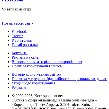
Читати коментарі
Повна версія сайту
Facebook
Twitter
RSS-стрічки
E-mail розсилка
Контакти
Реклама на сайті
Використання матеріалів korrespondent.net
Правила користування сайтом
Договір користування сайтом
Політика у сфері конфіденційності і персональних даних
Угода щодо користування
Редакція
© 2000-2026, Korrespondent.net
Суб'єкт у сфері онлайн-медіа Назва онлайн-медіа –
«КореспонденТ.net» Адреса: 02091, місто Київ,
ХАРКІВСЬКЕ ШОСЕ, будинок 172-Б, офіс 208/1 E-mail: