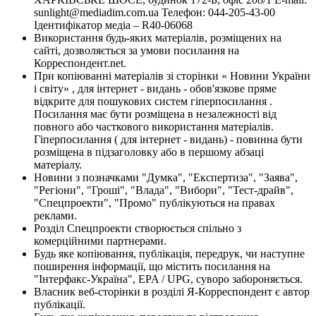
sunlight@mediadim.com.ua
Телефон: 044-205-43-00
Ідентифікатор медіа – R40-06068
Використання будь-яких матеріалів, розміщених на
сайті, дозволяється за умови посилання на
Корреспондент.net.
При копіюванні матеріалів зі сторінки « Новини України
і світу» , для інтернет - видань - обов'язкове пряме
відкрите для пошукових систем гіперпосилання .
Посилання має бути розміщена в незалежності від
повного або часткового використання матеріалів.
Гіперпосилання ( для інтернет - видань) - повинна бути
розміщена в підзаголовку або в першому абзаці
матеріалу.
Новини з позначками "Думка", "Експертиза", "Заява",
"Регіони", "Гроші", "Влада", "Вибори", "Тест-драйв",
"Спецпроекти", "Промо" публікуються на правах
реклами.
Розділ Спецпроекти створюється спільно з
комерційними партнерами.
Будь яке копіювання, публікація, передрук, чи наступне
поширення інформації, що містить посилання на
"Інтерфакс-Україна", EPA / UPG, суворо забороняється.
Власник веб-сторінки в розділі Я-Корреспондент є автор
публікації.