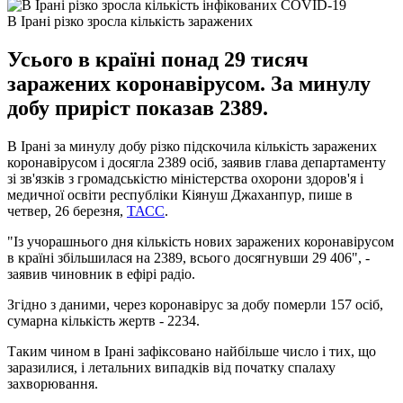
В Ірані різко зросла кількість заражених
Усього в країні понад 29 тисяч
заражених коронавірусом. За минулу
добу приріст показав 2389.
В Ірані за минулу добу різко підскочила кількість заражених
коронавірусом і досягла 2389 осіб, заявив глава департаменту
зі зв'язків з громадськістю міністерства охорони здоров'я і
медичної освіти республіки Кіянуш Джаханпур, пише в
четвер, 26 березня,
ТАСС
.
"Із учорашнього дня кількість нових заражених коронавірусом
в країні збільшилася на 2389, всього досягнувши 29 406", -
заявив чиновник в ефірі радіо.
Згідно з даними, через коронавірус за добу померли 157 осіб,
сумарна кількість жертв - 2234.
Таким чином в Ірані зафіксовано найбільше число і тих, що
заразилися, і летальних випадків від початку спалаху
захворювання.