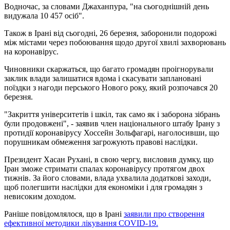
Водночас, за словами Джаханпура, "на сьогоднішній день
видужала 10 457 осіб".
Також в Ірані від сьогодні, 26 березня, заборонили подорожі
між містами через побоювання щодо другої хвилі захворювань
на коронавірус.
Чиновники скаржаться, що багато громадян проігнорували
заклик влади залишатися вдома і скасувати заплановані
поїздки з нагоди перського Нового року, який розпочався 20
березня.
"Закриття університетів і шкіл, так само як і заборона зібрань
були продовжені", - заявив член національного штабу Ірану з
протидії коронавірусу Хоссейн Зольфагарі, наголосивши, що
порушникам обмеження загрожують правові наслідки.
Президент Хасан Рухані, в свою чергу, висловив думку, що
Іран зможе стримати спалах коронавірусу протягом двох
тижнів. За його словами, влада ухвалила додаткові заходи,
щоб полегшити наслідки для економіки і для громадян з
невисоким доходом.
Раніше повідомлялося, що в Ірані
заявили про створення
ефективної методики лікування COVID-19.