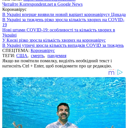
Читайте Korrespondent.net в Google News
Коронавірус
В Україні вперше виявили новий варіант коронавірусу Цикада
В Україні за тиждень різко зросла кількість хворих на COVID-
19
Нові штами COVID-19: особливості та кількість хворих в
Україні
У Києві різко зросла кількість хворих на коронавірус
В Україні утричі зросла кількість випадків COVID за тиждень
СПЕЦТЕМА:
Коронавірус
ТЕГИ:
США
,
смерть
,
пандемия
Якщо ви помітили помилку, виділіть необхідний текст і
натисніть Ctrl + Enter, щоб повідомити про це редакцію.