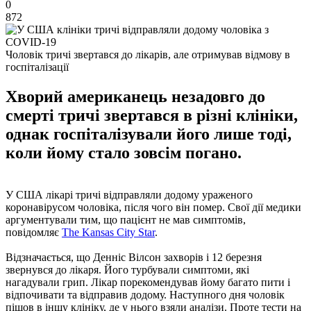
0
872
Чоловік тричі звертався до лікарів, але отримував відмову в
госпіталізації
Хворий американець незадовго до
смерті тричі звертався в різні клініки,
однак госпіталізували його лише тоді,
коли йому стало зовсім погано.
У США лікарі тричі відправляли додому ураженого
коронавірусом чоловіка, після чого він помер. Свої дії медики
аргументували тим, що пацієнт не мав симптомів,
повідомляє
The Kansas City Star
.
Відзначається, що Денніс Вілсон захворів і 12 березня
звернувся до лікаря. Його турбували симптоми, які
нагадували грип. Лікар порекомендував йому багато пити і
відпочивати та відправив додому. Наступного дня чоловік
пішов в іншу клініку, де у нього взяли аналізи. Проте тести на