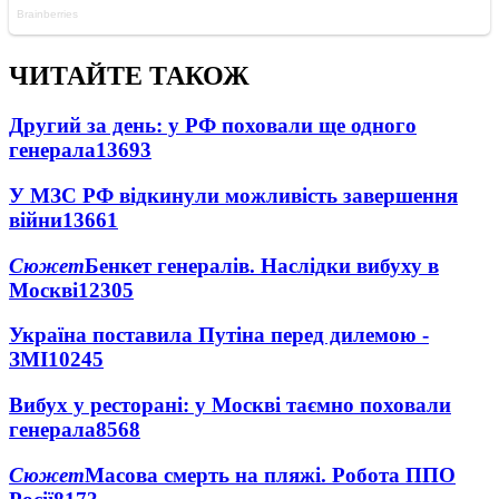
ЧИТАЙТЕ ТАКОЖ
Другий за день: у РФ поховали ще одного
генерала
13693
У МЗС РФ відкинули можливість завершення
війни
13661
Сюжет
Бенкет генералів. Наслідки вибуху в
Москві
12305
Україна поставила Путіна перед дилемою -
ЗМІ
10245
Вибух у ресторані: у Москві таємно поховали
генерала
8568
Сюжет
Масова смерть на пляжі. Робота ППО