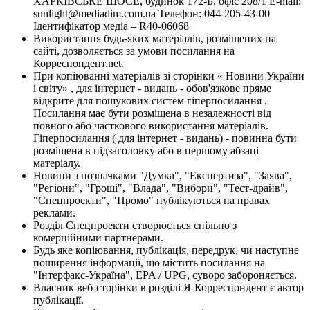
ХАРКІВСЬКЕ ШОСЕ, будинок 172-Б, офіс 208/1 E-mail:
sunlight@mediadim.com.ua
Телефон: 044-205-43-00
Ідентифікатор медіа – R40-06068
Використання будь-яких матеріалів, розміщених на
сайті, дозволяється за умови посилання на
Корреспондент.net.
При копіюванні матеріалів зі сторінки « Новини України
і світу» , для інтернет - видань - обов'язкове пряме
відкрите для пошукових систем гіперпосилання .
Посилання має бути розміщена в незалежності від
повного або часткового використання матеріалів.
Гіперпосилання ( для інтернет - видань) - повинна бути
розміщена в підзаголовку або в першому абзаці
матеріалу.
Новини з позначками "Думка", "Експертиза", "Заява",
"Регіони", "Гроші", "Влада", "Вибори", "Тест-драйв",
"Спецпроекти", "Промо" публікуються на правах
реклами.
Розділ Спецпроекти створюється спільно з
комерційними партнерами.
Будь яке копіювання, публікація, передрук, чи наступне
поширення інформації, що містить посилання на
"Інтерфакс-Україна", EPA / UPG, суворо забороняється.
Власник веб-сторінки в розділі Я-Корреспондент є автор
публікації.