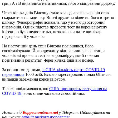
грип А і B виявилися негативними, і його відправили додому.
Через кілька днів Вілсону стало краще, але ввечері він став
скаржитися на задишку. Вночі дружина відвезла його в третю
клініку. Флюорографія показала, що у нього двостороння
пневмонія. Однак підстав провести тест на коронавірусну
інфекцію було недостатньо, незважаючи на те що лікар
підозрював її у чоловіка.
На наступний день стан Вілсона погіршився, його
госпіталізували. Його дружину відправили в карантин, а
чоловікові провели тест на коронавірус, який показав
позитивний результат. Через кілька днів він помер.
За останніми даними,
в США кількість жертв COVID-19
перевищила
1000 осіб. Всього зареєстровано понад 69 тисяч
випадків зараження коронавірусом.
Також повідомлялося, що
США прискорять тестування на
COVID-19:
воно стане частково самостійним.
Новини від
Корреспондент.net
у Telegram. Підписуйтесь на
наш канал
https://t.me/korrespondentnet