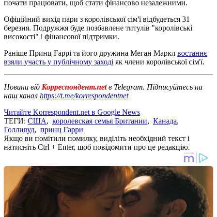
почати працювати, щоб стати фінансово незалежними.
Офіційний вихід пари з королівської сім'ї відбудеться 31
березня. Подружжя буде позбавлене титулів "королівські
високості" і фінансової підтримки.
Раніше Принц Гаррі та його дружина Меган Маркл
востаннє
взяли участь у публічному заході
як члени королівської сім'ї.
Новини від
Корреспондент.net
в Telegram. Підписуйтесь на
наш канал
https://t.me/korrespondentnet
Читайте Korrespondent.net в Google News
ТЕГИ:
США
,
королевская семья Британии
,
Канада
,
Голливуд
,
принц Гарри
Якщо ви помітили помилку, виділіть необхідний текст і
натисніть Ctrl + Enter, щоб повідомити про це редакцію.