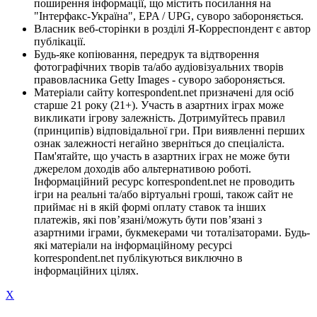
поширення інформації, що містить посилання на
"Інтерфакс-Україна", EPA / UPG, суворо забороняється.
Власник веб-сторінки в розділі Я-Корреспондент є автор
публікації.
Будь-яке копіювання, передрук та відтворення
фотографічних творів та/або аудіовізуальних творів
правовласника Getty Images - суворо забороняється.
Матеріали сайту korrespondent.net призначені для осіб
старше 21 року (21+). Участь в азартних іграх може
викликати ігрову залежність. Дотримуйтесь правил
(принципів) відповідальної гри. При виявленні перших
ознак залежності негайно зверніться до спеціаліста.
Пам'ятайте, що участь в азартних іграх не може бути
джерелом доходів або альтернативою роботі.
Інформаційний ресурс korrespondent.net не проводить
ігри на реальні та/або віртуальні гроші, також сайт не
приймає ні в якій формі оплату ставок та інших
платежів, які пов’язані/можуть бути пов’язані з
азартними іграми, букмекерами чи тоталізаторами. Будь-
які матеріали на інформаційному ресурсі
korrespondent.net публікуються виключно в
інформаційних цілях.
X