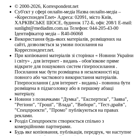
© 2000-2026, Korrespondent.net
Суб'єкт у сфері онлайн-медіа Назва онлайн-медіа –
«КореспонденТ.net» Адреса: 02091, місто Київ,
ХАРКІВСЬКЕ ШОСЕ, будинок 172-Б, офіс 208/1 E-mail:
sunlight@mediadim.com.ua
Телефон: 044-205-43-00
Ідентифікатор медіа – R40-06068
Використання будь-яких матеріалів, розміщених на
сайті, дозволяється за умови посилання на
Корреспондент.net.
При копіюванні матеріалів зі сторінки « Новини України
і світу» , для інтернет - видань - обов'язкове пряме
відкрите для пошукових систем гіперпосилання .
Посилання має бути розміщена в незалежності від
повного або часткового використання матеріалів.
Гіперпосилання ( для інтернет - видань) - повинна бути
розміщена в підзаголовку або в першому абзаці
матеріалу.
Новини з позначками "Думка", "Експертиза", "Заява",
"Регіони", "Гроші", "Влада", "Вибори", "Тест-драйв",
"Спецпроекти", "Промо" публікуються на правах
реклами.
Розділ Спецпроекти створюється спільно з
комерційними партнерами.
Будь яке копіювання, публікація, передрук, чи наступне