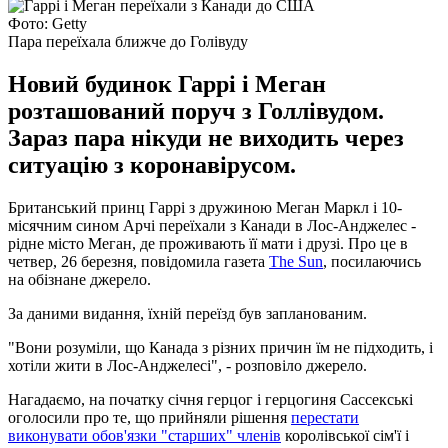
Фото: Getty
Пара переїхала ближче до Голівуду
Новий будинок Гаррі і Меган
розташований поруч з Голлівудом.
Зараз пара нікуди не виходить через
ситуацію з коронавірусом.
Британський принц Гаррі з дружиною Меган Маркл і 10-
місячним сином Арчі переїхали з Канади в Лос-Анджелес -
рідне місто Меган, де проживають її мати і друзі. Про це в
четвер, 26 березня, повідомила газета
The Sun
, посилаючись
на обізнане джерело.
За даними видання, їхній переїзд був запланованим.
"Вони розуміли, що Канада з різних причин їм не підходить, і
хотіли жити в Лос-Анджелесі", - розповіло джерело.
Нагадаємо, на початку січня герцог і герцогиня Сассекські
оголосили про те, що прийняли рішення
перестати
виконувати обов'язки "старших" членів
королівської сім'ї і