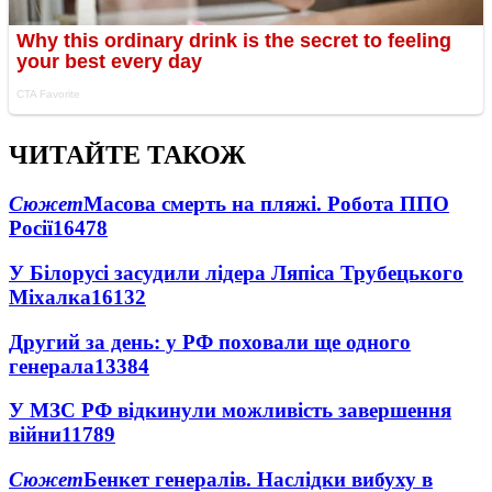
ЧИТАЙТЕ ТАКОЖ
Сюжет
Масова смерть на пляжі. Робота ППО
Росії
16478
У Білорусі засудили лідера Ляпіса Трубецького
Міхалка
16132
Другий за день: у РФ поховали ще одного
генерала
13384
У МЗС РФ відкинули можливість завершення
війни
11789
Сюжет
Бенкет генералів. Наслідки вибуху в