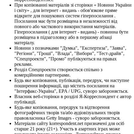
При копіюванні матеріалів зі сторінки « Новини України
і світу» , для інтернет - видань - обов'язкове пряме
відкрите для пошукових систем гіперпосилання .
Посилання має бути розміщена в незалежності від
повного або часткового використання матеріалів.
Гіперпосилання ( для інтернет - видань) - повинна бути
розміщена в підзаголовку або в першому абзаці
матеріалу.
Новини з позначками "Думка", "Експертиза", "Заява",
"Регіони", "Гроші", "Влада", "Вибори", "Тест-драйв",
"Спецпроекти", "Промо" публікуються на правах
реклами.
Розділ Спецпроекти створюється спільно з
комерційними партнерами.
Будь яке копіювання, публікація, передрук, чи наступне
поширення інформації, що містить посилання на
"Інтерфакс-Україна", EPA / UPG, суворо забороняється.
Власник веб-сторінки в розділі Я-Корреспондент є автор
публікації.
Будь-яке копіювання, передрук та відтворення
фотографічних творів та/або аудіовізуальних творів
правовласника Getty Images - суворо забороняється.
Матеріали сайту korrespondent.net призначені для осіб
старше 21 року (21+). Участь в азартних іграх може