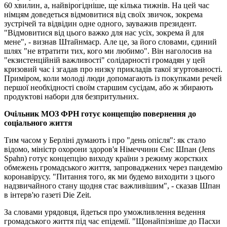
60 хвилин, а, найвірогідніше, ще кілька тижнів. На цей час
німцям доведеться відмовитися від своїх звичок, зокрема
зустрічей та відвідин одне одного, зауважив президент.
"Відмовитися від цього важко для нас усіх, зокрема й для
мене", - визнав Штайнмаєр. Але це, за його словами, єдиний
шлях "не втратити тих, кого ми любимо". Він наголосив на
"екзистенційній важливості" солідарності громадян у цей
кризовий час і згадав про низку прикладів такої згуртованості.
Приміром, коли молоді люди допомагають із покупками речей
першої необхідності своїм старшим сусідам, або ж збирають
продуктові набори для безпритульних.
Очільник МОЗ ФРН готує концепцію повернення до
соціального життя
Тим часом у Берліні думають і про "день опісля": як стало
відомо, міністр охорони здоров'я Німеччини Єнс Шпан (Jens
Spahn) готує концепцію виходу країни з режиму жорстких
обмежень громадського життя, запроваджених через пандемію
коронавірусу. "Питання того, як ми будемо виходити з цього
надзвичайного стану щодня стає важливішим", - сказав Шпан
в інтерв'ю газеті Die Zeit.
За словами урядовця, йдеться про уможливлення ведення
громадського життя під час епідемії. "Щонайпізніше до Пасхи