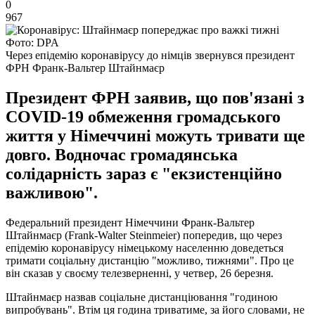
0
967
Фото: DPA
Через епідемію коронавірусу до німців звернувся президент
ФРН Франк-Вальтер Штайнмаєр
Президент ФРН заявив, що пов'язані з
COVID-19 обмеження громадського
життя у Німеччині можуть тривати ще
довго. Водночас громадянська
солідарність зараз є "екзистенційно
важливою".
Федеральний президент Німеччини Франк-Вальтер
Штайнмаєр (Frank-Walter Steinmeier) попередив, що через
епідемію коронавірусу німецькому населенню доведеться
тримати соціальну дистанцію "можливо, тижнями". Про це
він сказав у своєму телезверненні, у четвер, 26 березня.
Штайнмаєр назвав соціальне дистанціювання "годиною
випробувань". Втім ця година триватиме, за його словами, не