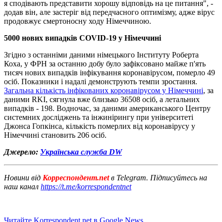
я сподівають представити хорошу відповідь на це питання", -
додав він, але застеріг від передчасного оптимізму, адже вірус
продовжує смертоносну ходу Німеччиною.
5000 нових випадків
COVID-19
у Німеччині
Згідно з останніми даними німецького Інституту Роберта
Коха, у ФРН за останню добу було зафіксовано майже п'ять
тисяч нових випадків інфікування коронавірусом, померло 49
осіб. Показники і надалі демонструють темпи зростання.
Загальна кількість інфікованих коронавірусом у Німеччині
, за
даними RKI, сягнула вже близько 36508 осіб, а летальних
випадків - 198. Водночас, за даними американського Центру
системних досліджень та інжинірингу при університеті
Джонса Гопкінса, кількість померлих від коронавірусу у
Німеччині становить 206 осіб.
Джерело:
Українська служба DW
Новини від
Корреспондент.net
в Telegram. Підписуйтесь на
наш канал
https://t.me/korrespondentnet
Читайте Korrespondent.net в Google News