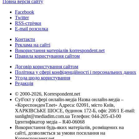
Повна версія сайту
Facebook
Twitter
RSS-стрічки
E-mail розсилка
Контакти
Реклама на сайті
Використання матеріалів korrespondent.net
Правила користування сайтом
Договір користування сайтом
Політика у сфері конфіденційності і персональних даних
Угода щодо користування
Редакція
© 2000-2026, Korrespondent.net
Суб'єкт у сфері онлайн-медіа Назва онлайн-медіа –
«КореспонденТ.net» Адреса: 02091, місто Київ,
ХАРКІВСЬКЕ ШОСЕ, будинок 172-Б, офіс 208/1 E-mail:
sunlight@mediadim.com.ua
Телефон: 044-205-43-00
Ідентифікатор медіа – R40-06068
Використання будь-яких матеріалів, розміщених на
сайті, дозволяється за умови посилання на
Корреспондент.net.