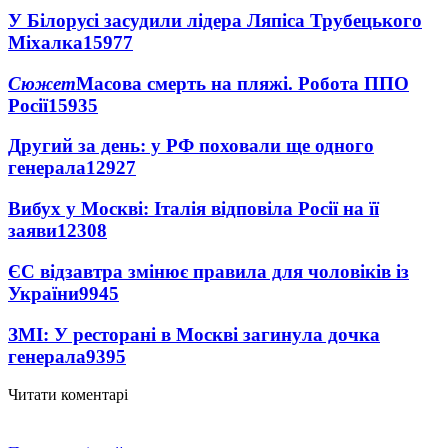
У Білорусі засудили лідера Ляпіса Трубецького
Міхалка
15977
Сюжет
Масова смерть на пляжі. Робота ППО
Росії
15935
Другий за день: у РФ поховали ще одного
генерала
12927
Вибух у Москві: Італія відповіла Росії на її
заяви
12308
ЄС відзавтра змінює правила для чоловіків із
України
9945
ЗМІ: У ресторані в Москві загинула дочка
генерала
9395
Читати коментарі