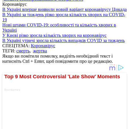
Коронавірус
В Україні вперше виявили новий варіант коронавірусу Цикада
В Україні за тиждень різко зросла кількість хворих на COVID-
19
Нові штами COVID-19: особливості та кількість хворих в
Україні
У Києві різко зросла кількість хворих на коронавірус
В Україні утричі зросла кількість випадків COVID за тиждень
СПЕЦТЕМА:
Коронавірус
ТЕГИ:
смерть
,
жертва
Якщо ви помітили помилку, виділіть необхідний текст і
натисніть Ctrl + Enter, щоб повідомити про це редакцію.