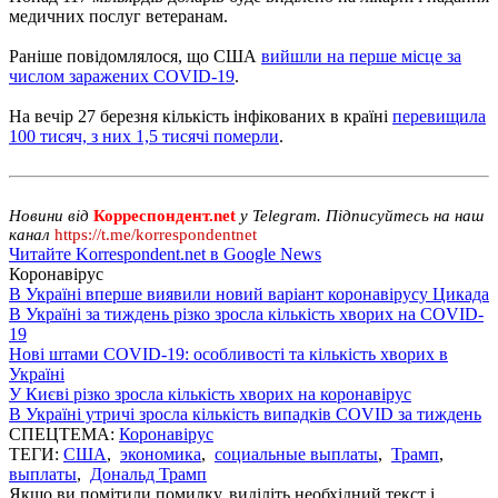
медичних послуг ветеранам.
Раніше повідомлялося, що США
вийшли на перше місце за
числом заражених COVID-19
.
На вечір 27 березня кількість інфікованих в країні
перевищила
100 тисяч, з них 1,5 тисячі померли
.
Новини від
Корреспондент.net
у Telegram. Підписуйтесь на наш
канал
https://t.me/korrespondentnet
Читайте Korrespondent.net в Google News
Коронавірус
В Україні вперше виявили новий варіант коронавірусу Цикада
В Україні за тиждень різко зросла кількість хворих на COVID-
19
Нові штами COVID-19: особливості та кількість хворих в
Україні
У Києві різко зросла кількість хворих на коронавірус
В Україні утричі зросла кількість випадків COVID за тиждень
СПЕЦТЕМА:
Коронавірус
ТЕГИ:
США
,
экономика
,
социальные выплаты
,
Трамп
,
выплаты
,
Дональд Трамп
Якщо ви помітили помилку, виділіть необхідний текст і