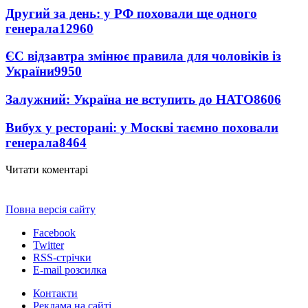
Другий за день: у РФ поховали ще одного
генерала
12960
ЄС відзавтра змінює правила для чоловіків із
України
9950
Залужний: Україна не вступить до НАТО
8606
Вибух у ресторані: у Москві таємно поховали
генерала
8464
Читати коментарі
Повна версія сайту
Facebook
Twitter
RSS-стрічки
E-mail розсилка
Контакти
Реклама на сайті