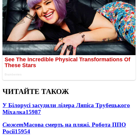
ЧИТАЙТЕ ТАКОЖ
У Білорусі засудили лідера Ляпіса Трубецького
Міхалка
15987
Сюжет
Масова смерть на пляжі. Робота ППО
Росії
15954