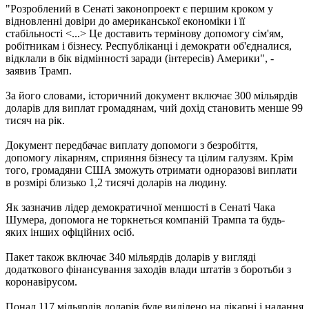
"Розроблений в Сенаті законопроект є першим кроком у
відновленні довіри до американської економіки і її
стабільності <...> Це доставить термінову допомогу сім'ям,
робітникам і бізнесу. Республіканці і демократи об'єдналися,
відклали в бік відмінності заради (інтересів) Америки", -
заявив Трамп.
За його словами, історичний документ включає 300 мільярдів
доларів для виплат громадянам, чий дохід становить менше 99
тисяч на рік.
Документ передбачає виплату допомоги з безробіття,
допомогу лікарням, сприяння бізнесу та цілим галузям. Крім
того, громадяни США зможуть отримати одноразові виплати
в розмірі близько 1,2 тисячі доларів на людину.
Як зазначив лідер демократичної меншості в Сенаті Чака
Шумера, допомога не торкнеться компаній Трампа та будь-
яких інших офіційних осіб.
Пакет також включає 340 мільярдів доларів у вигляді
додаткового фінансування заходів влади штатів з боротьби з
коронавірусом.
Понад 117 мільярдів доларів буде виділено на лікарні і надання