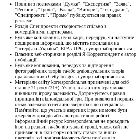
Новини з позначками "Думка", "Експертиза", "Заява",
"Регіони", "Гроші", "Влада", "Вибори", "Тест-драйв",
"Спецпроекти", "Промо" публікуються на правах
реклами.
Розділ Спецпроекти створюється спільно з
комерційними партнерами.
Будь яке копіювання, публікація, передрук, чи наступне
поширення інформації, що містить посилання на
"Інтерфакс-Україна", EPA / UPG, суворо забороняється.
Власник веб-сторінки в розділі Я-Корреспондент є автор
публікації.
Будь-яке копіювання, передрук та відтворення
фотографічних творів та/або аудіовізуальних творів
правовласника Getty Images - суворо забороняється.
Матеріали сайту korrespondent.net призначені для осіб
старше 21 року (21+). Участь в азартних іграх може
викликати ігрову залежність. Дотримуйтесь правил
(принципів) відповідальної гри. При виявленні перших
ознак залежності негайно зверніться до спеціаліста.
Пам'ятайте, що участь в азартних іграх не може бути
джерелом доходів або альтернативою роботі.
Інформаційний ресурс korrespondent.net не проводить
ігри на реальні та/або віртуальні гроші, також сайт не
приймає ні в якій формі оплату ставок та інших
платежів, які пов’язані/можуть бути пов’язані з