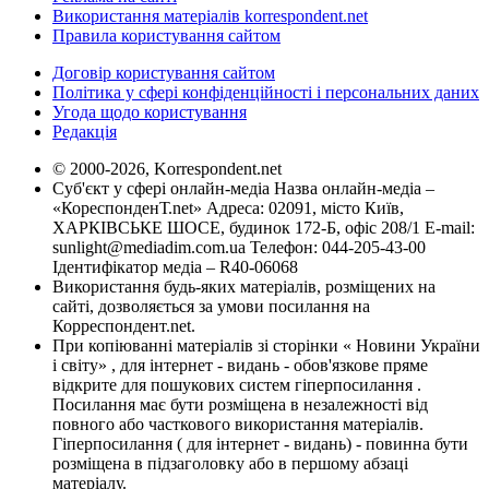
Використання матеріалів korrespondent.net
Правила користування сайтом
Договір користування сайтом
Політика у сфері конфіденційності і персональних даних
Угода щодо користування
Редакція
© 2000-2026, Korrespondent.net
Суб'єкт у сфері онлайн-медіа Назва онлайн-медіа –
«КореспонденТ.net» Адреса: 02091, місто Київ,
ХАРКІВСЬКЕ ШОСЕ, будинок 172-Б, офіс 208/1 E-mail:
sunlight@mediadim.com.ua
Телефон: 044-205-43-00
Ідентифікатор медіа – R40-06068
Використання будь-яких матеріалів, розміщених на
сайті, дозволяється за умови посилання на
Корреспондент.net.
При копіюванні матеріалів зі сторінки « Новини України
і світу» , для інтернет - видань - обов'язкове пряме
відкрите для пошукових систем гіперпосилання .
Посилання має бути розміщена в незалежності від
повного або часткового використання матеріалів.
Гіперпосилання ( для інтернет - видань) - повинна бути
розміщена в підзаголовку або в першому абзаці
матеріалу.