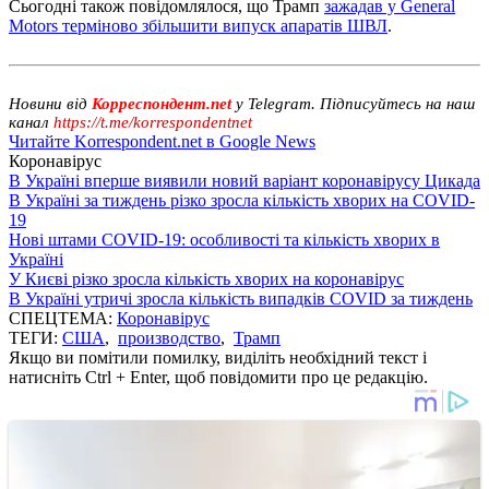
Сьогодні також повідомлялося, що Трамп
зажадав у General
Motors терміново збільшити випуск апаратів ШВЛ
.
Новини від
Корреспондент.net
у Telegram. Підписуйтесь на наш
канал
https://t.me/korrespondentnet
Читайте Korrespondent.net в Google News
Коронавірус
В Україні вперше виявили новий варіант коронавірусу Цикада
В Україні за тиждень різко зросла кількість хворих на COVID-
19
Нові штами COVID-19: особливості та кількість хворих в
Україні
У Києві різко зросла кількість хворих на коронавірус
В Україні утричі зросла кількість випадків COVID за тиждень
СПЕЦТЕМА:
Коронавірус
ТЕГИ:
США
,
производство
,
Трамп
Якщо ви помітили помилку, виділіть необхідний текст і
натисніть Ctrl + Enter, щоб повідомити про це редакцію.