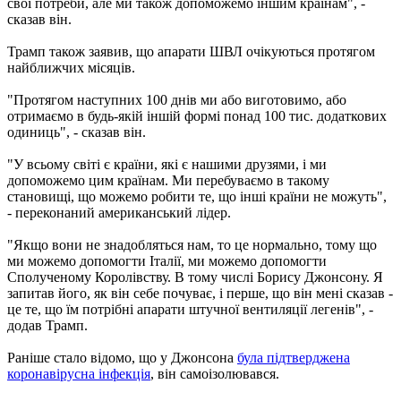
свої потреби, але ми також допоможемо іншим країнам", -
сказав він.
Трамп також заявив, що апарати ШВЛ очікуються протягом
найближчих місяців.
"Протягом наступних 100 днів ми або виготовимо, або
отримаємо в будь-якій іншій формі понад 100 тис. додаткових
одиниць", - сказав він.
"У всьому світі є країни, які є нашими друзями, і ми
допоможемо цим країнам. Ми перебуваємо в такому
становищі, що можемо робити те, що інші країни не можуть",
- переконаний американський лідер.
"Якщо вони не знадобляться нам, то це нормально, тому що
ми можемо допомогти Італії, ми можемо допомогти
Сполученому Королівству. В тому числі Борису Джонсону. Я
запитав його, як він себе почуває, і перше, що він мені сказав -
це те, що їм потрібні апарати штучної вентиляції легенів", -
додав Трамп.
Раніше стало відомо, що у Джонсона
була підтверджена
коронавірусна інфекція
, він самоізолювався.