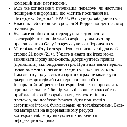
комерційними партнерами.
Будь яке копіювання, публікація, передрук, чи наступне
поширення інформації, що містить посилання на
"Інтерфакс-Україна", EPA / UPG, суворо забороняється.
Власник веб-сторінки в розділі Я-Корреспондент є автор
публікації.
Будь-яке копіювання, передрук та відтворення
фотографічних творів та/або аудіовізуальних творів
правовласника Getty Images - суворо забороняється.
Матеріали сайту korrespondent.net призначені для осіб
старше 21 року (21+). Участь в азартних іграх може
викликати ігрову залежність. Дотримуйтесь правил
(принципів) відповідальної гри. При виявленні перших
ознак залежності негайно зверніться до спеціаліста.
Пам'ятайте, що участь в азартних іграх не може бути
джерелом доходів або альтернативою роботі.
Інформаційний ресурс korrespondent.net не проводить
ігри на реальні та/або віртуальні гроші, також сайт не
приймає ні в якій формі оплату ставок та інших
платежів, які пов’язані/можуть бути пов’язані з
азартними іграми, букмекерами чи тоталізаторами. Будь-
які матеріали на інформаційному ресурсі
korrespondent.net публікуються виключно в
інформаційних цілях.