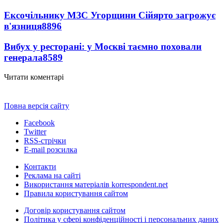
Ексочільнику МЗС Угорщини Сійярто загрожує
в'язниця
8896
Вибух у ресторані: у Москві таємно поховали
генерала
8589
Читати коментарі
Повна версія сайту
Facebook
Twitter
RSS-стрічки
E-mail розсилка
Контакти
Реклама на сайті
Використання матеріалів korrespondent.net
Правила користування сайтом
Договір користування сайтом
Політика у сфері конфіденційності і персональних даних