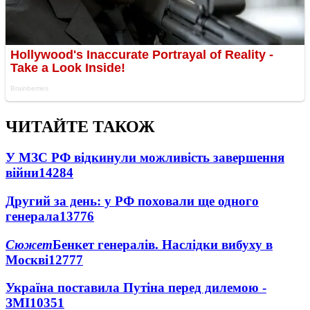
ЧИТАЙТЕ ТАКОЖ
У МЗС РФ відкинули можливість завершення
війни
14284
Другий за день: у РФ поховали ще одного
генерала
13776
Сюжет
Бенкет генералів. Наслідки вибуху в
Москві
12777
Україна поставила Путіна перед дилемою -
ЗМІ
10351