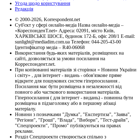
Угода щодо користування
Редакція
© 2000-2026, Korrespondent.net
Суб'єкт у сфері онлайн-медіа Назва онлайн-медіа –
«КореспонденТ.net» Адреса: 02091, місто Київ,
ХАРКІВСЬКЕ ШОСЕ, будинок 172-Б, офіс 208/1 E-mail:
sunlight@mediadim.com.ua
Телефон: 044-205-43-00
Ідентифікатор медіа – R40-06068
Використання будь-яких матеріалів, розміщених на
сайті, дозволяється за умови посилання на
Корреспондент.net.
При копіюванні матеріалів зі сторінки « Новини України
і світу» , для інтернет - видань - обов'язкове пряме
відкрите для пошукових систем гіперпосилання .
Посилання має бути розміщена в незалежності від
повного або часткового використання матеріалів.
Гіперпосилання ( для інтернет - видань) - повинна бути
розміщена в підзаголовку або в першому абзаці
матеріалу.
Новини з позначками "Думка", "Експертиза", "Заява",
"Регіони", "Гроші", "Влада", "Вибори", "Тест-драйв",
"Спецпроекти", "Промо" публікуються на правах
реклами.
Розділ Спецпроекти створюється спільно з