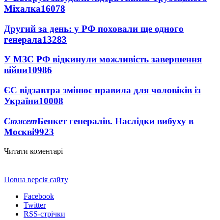
Міхалка
16078
Другий за день: у РФ поховали ще одного
генерала
13283
У МЗС РФ відкинули можливість завершення
війни
10986
ЄС відзавтра змінює правила для чоловіків із
України
10008
Сюжет
Бенкет генералів. Наслідки вибуху в
Москві
9923
Читати коментарі
Повна версія сайту
Facebook
Twitter
RSS-стрічки