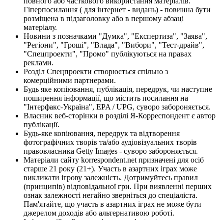
повного або часткового використання матеріалів.
Гіперпосилання ( для інтернет - видань) - повинна бути
розміщена в підзаголовку або в першому абзаці
матеріалу.
Новини з позначками "Думка", "Експертиза", "Заява",
"Регіони", "Гроші", "Влада", "Вибори", "Тест-драйв",
"Спецпроекти", "Промо" публікуються на правах
реклами.
Розділ Спецпроекти створюється спільно з
комерційними партнерами.
Будь яке копіювання, публікація, передрук, чи наступне
поширення інформації, що містить посилання на
"Інтерфакс-Україна", EPA / UPG, суворо забороняється.
Власник веб-сторінки в розділі Я-Корреспондент є автор
публікації.
Будь-яке копіювання, передрук та відтворення
фотографічних творів та/або аудіовізуальних творів
правовласника Getty Images - суворо забороняється.
Матеріали сайту korrespondent.net призначені для осіб
старше 21 року (21+). Участь в азартних іграх може
викликати ігрову залежність. Дотримуйтесь правил
(принципів) відповідальної гри. При виявленні перших
ознак залежності негайно зверніться до спеціаліста.
Пам'ятайте, що участь в азартних іграх не може бути
джерелом доходів або альтернативою роботі.