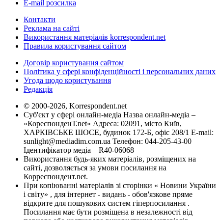
E-mail розсилка
Контакти
Реклама на сайті
Використання матеріалів korrespondent.net
Правила користування сайтом
Договір користування сайтом
Політика у сфері конфіденційності і персональних даних
Угода щодо користування
Редакція
© 2000-2026, Korrespondent.net
Суб'єкт у сфері онлайн-медіа Назва онлайн-медіа –
«КореспонденТ.net» Адреса: 02091, місто Київ,
ХАРКІВСЬКЕ ШОСЕ, будинок 172-Б, офіс 208/1 E-mail:
sunlight@mediadim.com.ua
Телефон: 044-205-43-00
Ідентифікатор медіа – R40-06068
Використання будь-яких матеріалів, розміщених на
сайті, дозволяється за умови посилання на
Корреспондент.net.
При копіюванні матеріалів зі сторінки « Новини України
і світу» , для інтернет - видань - обов'язкове пряме
відкрите для пошукових систем гіперпосилання .
Посилання має бути розміщена в незалежності від