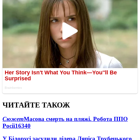
ЧИТАЙТЕ ТАКОЖ
Сюжет
Масова смерть на пляжі. Робота ППО
Росії
16340
У Білорусі засудили лідера Ляпіса Трубецького