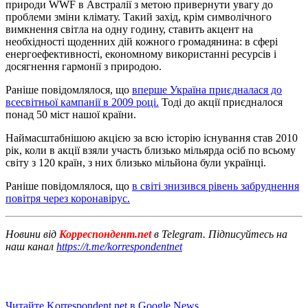
природи WWF в Австралії з метою привернути увагу до
проблеми зміни клімату. Такий захід, крім символічного
вимкнення світла на одну годину, ставить акцент на
необхідності щоденних дій кожного громадянина: в сфері
енергоефективності, економному використанні ресурсів і
досягнення гармонії з природою.
Раніше повідомлялося, що
вперше Україна приєдналася до
всесвітньої кампанії в 2009 році.
Тоді до акції приєдналося
понад 50 міст нашої країни.
Наймасштабнішою акцією за всю історію існування став 2010
рік, коли в акції взяли участь близько мільярда осіб по всьому
світу з 120 країн, з них близько мільйона були українці.
Раніше повідомлялося, що
в світі знизився рівень забруднення
повітря через коронавірус.
Новини від
Корреспондент.net
в Telegram. Підписуйтесь на
наш канал
https://t.me/korrespondentnet
Читайте Korrespondent.net в Google News