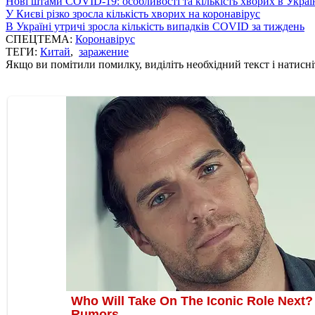
Нові штами COVID-19: особливості та кількість хворих в Украї
У Києві різко зросла кількість хворих на коронавірус
В Україні утричі зросла кількість випадків COVID за тиждень
СПЕЦТЕМА:
Коронавірус
ТЕГИ:
Китай
,
заражение
Якщо ви помітили помилку, виділіть необхідний текст і натисніт