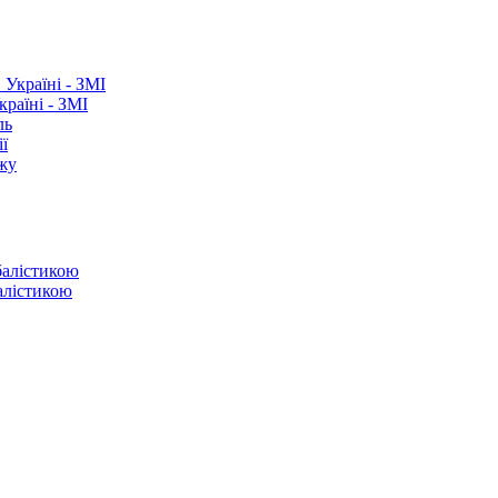
раїні - ЗМІ
ль
ї
ежу
балістикою