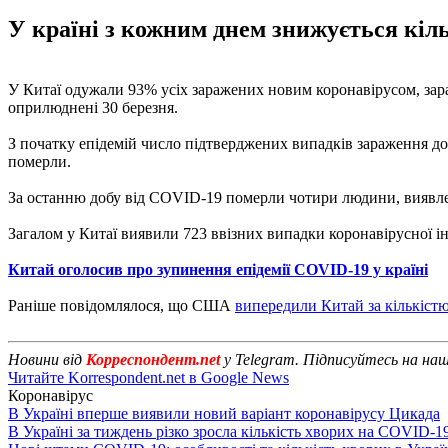
У країні з кожним днем знижується кіль
У Китаї одужали 93% усіх заражених новим коронавірусом, зараз
оприлюднені 30 березня.
З початку епідемій число підтверджених випадків зараження дос
померли.
За останню добу від COVID-19 померли чотири людини, виявлено
Загалом у Китаї виявили 723 ввізних випадки коронавірусної ін
Китай оголосив про зупинення епідемії COVID-19 у країні
Раніше повідомлялося, що США
випередили Китай за кількіст
Новини від
Корреспондент.net
у Telegram. Підписуйтесь на на
Читайте Korrespondent.net в Google News
Коронавірус
В Україні вперше виявили новий варіант коронавірусу Цикада
В Україні за тиждень різко зросла кількість хворих на COVID-1