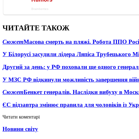
ЧИТАЙТЕ ТАКОЖ
Сюжет
Масова смерть на пляжі. Робота ППО Росі
У Білорусі засудили лідера Ляпіса Трубецького М
Другий за день: у РФ поховали ще одного генерал
У МЗС РФ відкинули можливість завершення вій
Сюжет
Бенкет генералів. Наслідки вибуху в Моск
ЄС відзавтра змінює правила для чоловіків із Ук
Читати коментарі
Новини світу