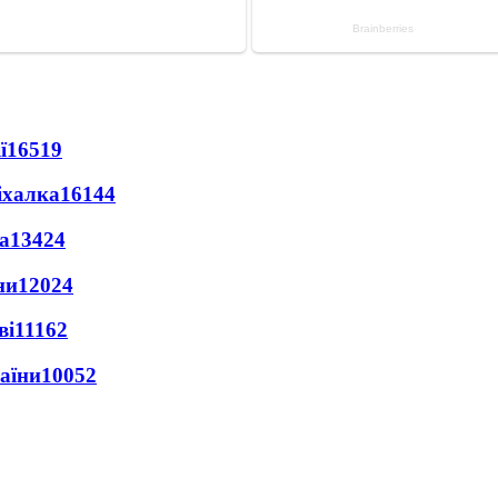
ї
16519
іхалка
16144
а
13424
ни
12024
ві
11162
раїни
10052