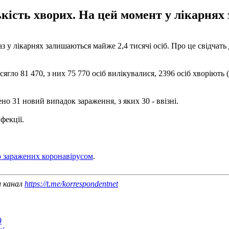
кість хворих. На цей момент у лікарнях 
 у лікарнях залишаються майже 2,4 тисячі осіб. Про це свідчать
ягло 81 470, з них 75 770 осіб вилікувалися, 2396 осіб хворіют
 31 новий випадок зараження, з яких 30 - ввізні.
фекції.
ю заражених коронавірусом
.
ш канал
https://t.me/korrespondentnet
9