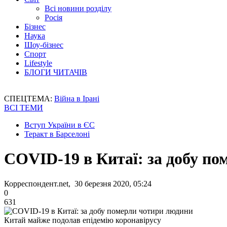
Всі новини розділу
Росія
Бізнес
Наука
Шоу-бізнес
Спорт
Lifestyle
БЛОГИ ЧИТАЧІВ
СПЕЦТЕМА:
Війна в Ірані
ВСІ ТЕМИ
Вступ України в ЄС
Теракт в Барселоні
COVID-19 в Китаї: за добу п
Корреспондент.net, 30 березня 2020, 05:24
0
631
Китай майже подолав епідемію коронавірусу