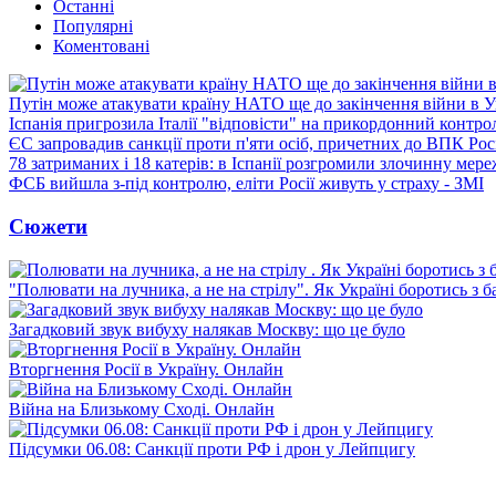
Останні
Популярні
Коментовані
Путін може атакувати країну НАТО ще до закінчення війни в Ук
Іспанія пригрозила Італії "відповісти" на прикордонний контро
ЄС запровадив санкції проти п'яти осіб, причетних до ВПК Росі
78 затриманих і 18 катерів: в Іспанії розгромили злочинну мер
ФСБ вийшла з-під контролю, еліти Росії живуть у страху - ЗМІ
Сюжети
"Полювати на лучника, а не на стрілу". Як Україні боротись з 
Загадковий звук вибуху налякав Москву: що це було
Вторгнення Росії в Україну. Онлайн
Війна на Близькому Сході. Онлайн
Підсумки 06.08: Санкції проти РФ і дрон у Лейпцигу