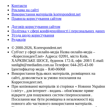
Контакти
Реклама на сайті
Використання матеріалів korrespondent.net
Правила користування сайтом
Договір користування сайтом
Політика у сфері конфіденційності і персональних даних
Угода щодо користування
Редакція
© 2000-2026, Korrespondent.net
Суб'єкт у сфері онлайн-медіа Назва онлайн-медіа –
«КореспонденТ.net» Адреса: 02091, місто Київ,
ХАРКІВСЬКЕ ШОСЕ, будинок 172-Б, офіс 208/1 E-mail:
sunlight@mediadim.com.ua
Телефон: 044-205-43-00
Ідентифікатор медіа – R40-06068
Використання будь-яких матеріалів, розміщених на
сайті, дозволяється за умови посилання на
Корреспондент.net.
При копіюванні матеріалів зі сторінки « Новини України
і світу» , для інтернет - видань - обов'язкове пряме
відкрите для пошукових систем гіперпосилання .
Посилання має бути розміщена в незалежності від
повного або часткового використання матеріалів.