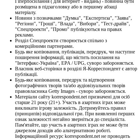
Гіперпосилання ( для інтернет - видань) - повинна бути
розміщена в підзаголовку або в першому абзаці
матеріалу.
Новини з позначками "Думка", "Експертиза", "Заява",
"Регіони", "Гроші", "Влада", "Вибори", "Тест-драйв",
"Спецпроекти", "Промо" публікуються на правах
реклами.
Розділ Спецпроекти створюється спільно з
комерційними партнерами.
Будь яке копіювання, публікація, передрук, чи наступне
поширення інформації, що містить посилання на
"Інтерфакс-Україна", EPA / UPG, суворо забороняється.
Власник веб-сторінки в розділі Я-Корреспондент є автор
публікації.
Будь-яке копіювання, передрук та відтворення
фотографічних творів та/або аудіовізуальних творів
правовласника Getty Images - суворо забороняється.
Матеріали сайту korrespondent.net призначені для осіб
старше 21 року (21+). Участь в азартних іграх може
викликати ігрову залежність. Дотримуйтесь правил
(принципів) відповідальної гри. При виявленні перших
ознак залежності негайно зверніться до спеціаліста.
Пам'ятайте, що участь в азартних іграх не може бути
джерелом доходів або альтернативою роботі.
Інформаційний ресурс korrespondent.net не проводить