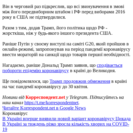
Він в черговий раз підкреслив, що всі звинувачення в змові
між його передвиборним штабом і РФ перед виборами 2016
року в США не підтвердилися.
Разом з тим, додав Трамп, його політика щодо РФ -
жорсткіша, ніж у будь-якого іншого президента США.
Раніше Путін у своєму виступі на саміті G20, який пройшов в
онлайн-режимі, запропонував на період пандемії коронавірусу
ввести мораторій на санкції щодо товарів першої необхідності.
Нагадаємо, раніше Дональд Трамп заявив, що
сподівається
побороти епідемію коронавірусу
в країні до Великодня.
Ще повідомлялося, що
Трамп продовжив обмеження
в країні
на час пандемії коронавірусу до 30 квітня.
Новини від
Корреспондент.net
у Telegram. Підписуйтесь на
наш канал
https://t.me/korrespondentnet
.
Читайте Korrespondent.net в Google News
Коронавірус
В Україні вперше виявили новий варіант коронавірусу Цикада
В Україні за тиждень різко зросла кількість хворих на COVID-
19