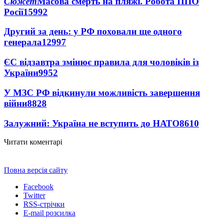
Сюжет
Масова смерть на пляжі. Робота ППО
Росії
15992
Другий за день: у РФ поховали ще одного
генерала
12997
ЄС відзавтра змінює правила для чоловіків із
України
9952
У МЗС РФ відкинули можливість завершення
війни
8828
Залужний: Україна не вступить до НАТО
8610
Читати коментарі
Повна версія сайту
Facebook
Twitter
RSS-стрічки
E-mail розсилка