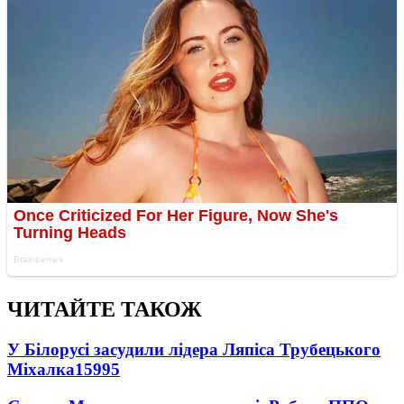
ЧИТАЙТЕ ТАКОЖ
У Білорусі засудили лідера Ляпіса Трубецького
Міхалка
15995