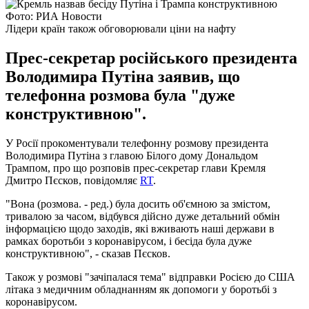
Фото: РИА Новости
Лідери країн також обговорювали ціни на нафту
Прес-секретар російського президента
Володимира Путіна заявив, що
телефонна розмова була "дуже
конструктивною".
У Росії прокоментували телефонну розмову президента
Володимира Путіна з главою Білого дому Дональдом
Трампом, про що розповів прес-секретар глави Кремля
Дмитро Пєсков, повідомляє
RT
.
"Вона (розмова. - ред.) була досить об'ємною за змістом,
тривалою за часом, відбувся дійсно дуже детальний обмін
інформацією щодо заходів, які вживають наші держави в
рамках боротьби з коронавірусом, і бесіда була дуже
конструктивною", - сказав Пєсков.
Також у розмові "зачіпалася тема" відправки Росією до США
літака з медичним обладнанням як допомоги у боротьбі з
коронавірусом.