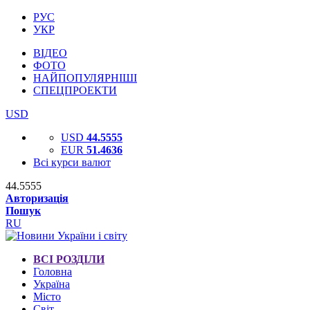
РУС
УКР
ВІДЕО
ФОТО
НАЙПОПУЛЯРНІШІ
СПЕЦПРОЕКТИ
USD
USD
44.5555
EUR
51.4636
Всі курси валют
44.5555
Авторизація
Пошук
RU
ВСІ РОЗДІЛИ
Головна
Україна
Місто
Світ