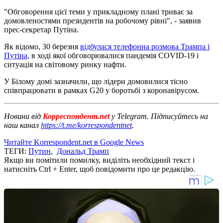
"Обговорення цієї теми у прикладному плані триває за
домовленостями президентів на робочому рівні", - заявив
прес-секретар Путіна.
Як відомо, 30 березня
відбулася телефонна розмова Трампа і
Путіна,
в ході якої обговорювалися пандемія COVID-19 і
ситуація на світовому ринку нафти.
У Білому домі зазначили, що лідери домовилися тісно
співпрацювати в рамках G20 у боротьбі з коронавірусом.
Новини від
Корреспондент.net
у Telegram. Підписуйтесь на
наш канал
https://t.me/korrespondentnet
.
Читайте Korrespondent.net в Google News
ТЕГИ:
Путин
,
Дональд Трамп
Якщо ви помітили помилку, виділіть необхідний текст і
натисніть Ctrl + Enter, щоб повідомити про це редакцію.