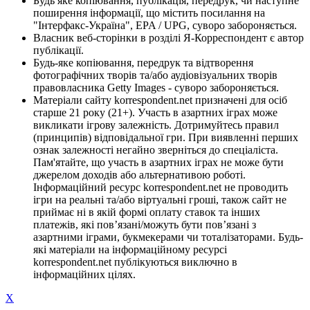
Будь яке копіювання, публікація, передрук, чи наступне
поширення інформації, що містить посилання на
"Інтерфакс-Україна", EPA / UPG, суворо забороняється.
Власник веб-сторінки в розділі Я-Корреспондент є автор
публікації.
Будь-яке копіювання, передрук та відтворення
фотографічних творів та/або аудіовізуальних творів
правовласника Getty Images - суворо забороняється.
Матеріали сайту korrespondent.net призначені для осіб
старше 21 року (21+). Участь в азартних іграх може
викликати ігрову залежність. Дотримуйтесь правил
(принципів) відповідальної гри. При виявленні перших
ознак залежності негайно зверніться до спеціаліста.
Пам'ятайте, що участь в азартних іграх не може бути
джерелом доходів або альтернативою роботі.
Інформаційний ресурс korrespondent.net не проводить
ігри на реальні та/або віртуальні гроші, також сайт не
приймає ні в якій формі оплату ставок та інших
платежів, які пов’язані/можуть бути пов’язані з
азартними іграми, букмекерами чи тоталізаторами. Будь-
які матеріали на інформаційному ресурсі
korrespondent.net публікуються виключно в
інформаційних цілях.
X