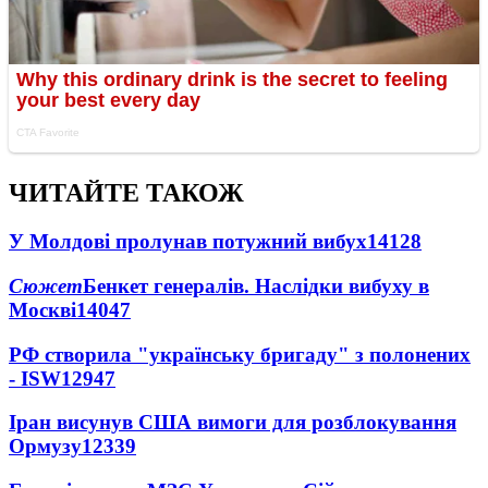
ЧИТАЙТЕ ТАКОЖ
У Молдові пролунав потужний вибух
14128
Сюжет
Бенкет генералів. Наслідки вибуху в
Москві
14047
РФ створила "українську бригаду" з полонених
- ISW
12947
Іран висунув США вимоги для розблокування
Ормузу
12339