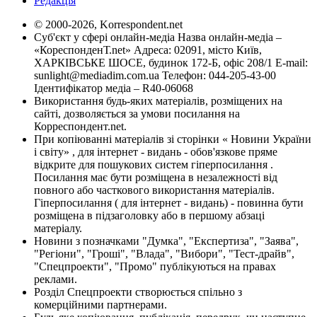
Редакція
© 2000-2026, Korrespondent.net
Суб'єкт у сфері онлайн-медіа Назва онлайн-медіа –
«КореспонденТ.net» Адреса: 02091, місто Київ,
ХАРКІВСЬКЕ ШОСЕ, будинок 172-Б, офіс 208/1 E-mail:
sunlight@mediadim.com.ua
Телефон: 044-205-43-00
Ідентифікатор медіа – R40-06068
Використання будь-яких матеріалів, розміщених на
сайті, дозволяється за умови посилання на
Корреспондент.net.
При копіюванні матеріалів зі сторінки « Новини України
і світу» , для інтернет - видань - обов'язкове пряме
відкрите для пошукових систем гіперпосилання .
Посилання має бути розміщена в незалежності від
повного або часткового використання матеріалів.
Гіперпосилання ( для інтернет - видань) - повинна бути
розміщена в підзаголовку або в першому абзаці
матеріалу.
Новини з позначками "Думка", "Експертиза", "Заява",
"Регіони", "Гроші", "Влада", "Вибори", "Тест-драйв",
"Спецпроекти", "Промо" публікуються на правах
реклами.
Розділ Спецпроекти створюється спільно з
комерційними партнерами.