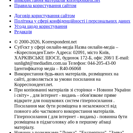
Використання матеріалів korrespondent.net
Правила користування сайтом
Договір користування сайтом
Політика у сфері конфіденційності і персональних даних
Угода щодо користування
Редакція
© 2000-2026, Korrespondent.net
Суб'єкт у сфері онлайн-медіа Назва онлайн-медіа –
«КореспонденТ.net» Адреса: 02091, місто Київ,
ХАРКІВСЬКЕ ШОСЕ, будинок 172-Б, офіс 208/1 E-mail:
sunlight@mediadim.com.ua
Телефон: 044-205-43-00
Ідентифікатор медіа – R40-06068
Використання будь-яких матеріалів, розміщених на
сайті, дозволяється за умови посилання на
Корреспондент.net.
При копіюванні матеріалів зі сторінки « Новини України
і світу» , для інтернет - видань - обов'язкове пряме
відкрите для пошукових систем гіперпосилання .
Посилання має бути розміщена в незалежності від
повного або часткового використання матеріалів.
Гіперпосилання ( для інтернет - видань) - повинна бути
розміщена в підзаголовку або в першому абзаці
матеріалу.
Новини з позначками "Думка", "Експертиза", "Заява",