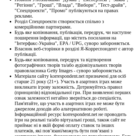
"Регіони", "Гроші", "Влада", "Вибори", "Тест-драйв",
"Спецпроекти", "Промо" публікуються на правах
реклами.
Розділ Спецпроекти створюється спільно з
комерційними партнерами.
Будь яке копіювання, публікація, передрук, чи наступне
поширення інформації, що містить посилання на
"Інтерфакс-Україна", EPA / UPG, суворо забороняється.
Власник веб-сторінки в розділі Я-Корреспондент є автор
публікації.
Будь-яке копіювання, передрук та відтворення
фотографічних творів та/або аудіовізуальних творів
правовласника Getty Images - суворо забороняється.
Матеріали сайту korrespondent.net призначені для осіб
старше 21 року (21+). Участь в азартних іграх може
викликати ігрову залежність. Дотримуйтесь правил
(принципів) відповідальної гри. При виявленні перших
ознак залежності негайно зверніться до спеціаліста.
Пам'ятайте, що участь в азартних іграх не може бути
джерелом доходів або альтернативою роботі.
Інформаційний ресурс korrespondent.net не проводить
ігри на реальні та/або віртуальні гроші, також сайт не
приймає ні в якій формі оплату ставок та інших
платежів, які пов’язані/можуть бути пов’язані з