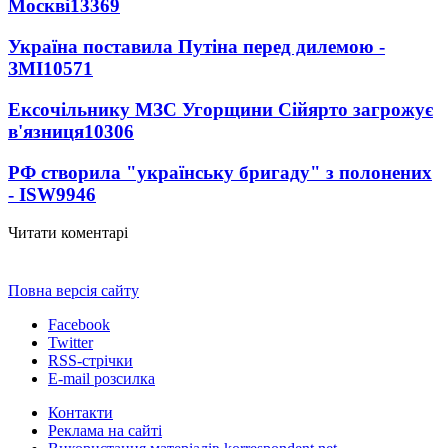
Москві
13369
Україна поставила Путіна перед дилемою -
ЗМІ
10571
Ексочільнику МЗС Угорщини Сійярто загрожує
в'язниця
10306
РФ створила "українську бригаду" з полонених
- ISW
9946
Читати коментарі
Повна версія сайту
Facebook
Twitter
RSS-стрічки
E-mail розсилка
Контакти
Реклама на сайті