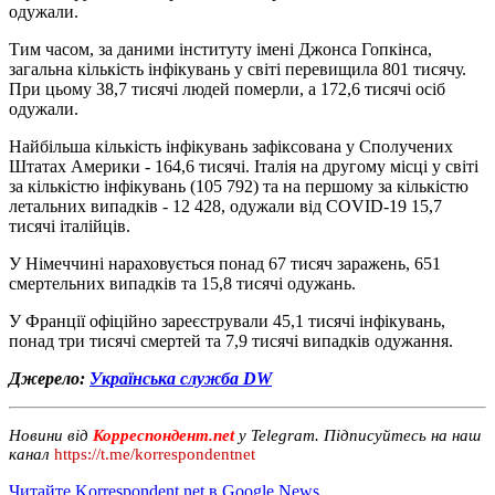
одужали.
Тим часом, за даними інституту імені Джонса Гопкінса,
загальна кількість інфікувань у світі перевищила 801 тисячу.
При цьому 38,7 тисячі людей померли, а 172,6 тисячі осіб
одужали.
Найбільша кількість інфікувань зафіксована у Сполучених
Штатах Америки - 164,6 тисячі. Італія на другому місці у світі
за кількістю інфікувань (105 792) та на першому за кількістю
летальних випадків - 12 428, одужали від COVID-19 15,7
тисячі італійців.
У Німеччині нараховується понад 67 тисяч заражень, 651
смертельних випадків та 15,8 тисячі одужань.
У Франції офіційно зареєстрували 45,1 тисячі інфікувань,
понад три тисячі смертей та 7,9 тисячі випадків одужання.
Джерело:
Українська служба DW
Новини від
Корреспондент.net
у Telegram. Підписуйтесь на наш
канал
https://t.me/korrespondentnet
Читайте Korrespondent.net в Google News