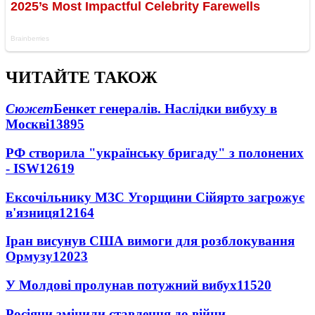
ЧИТАЙТЕ ТАКОЖ
Сюжет
Бенкет генералів. Наслідки вибуху в
Москві
13895
РФ створила "українську бригаду" з полонених
- ISW
12619
Ексочільнику МЗС Угорщини Сійярто загрожує
в'язниця
12164
Іран висунув США вимоги для розблокування
Ормузу
12023
У Молдові пролунав потужний вибух
11520
Росіяни змінили ставлення до війни -