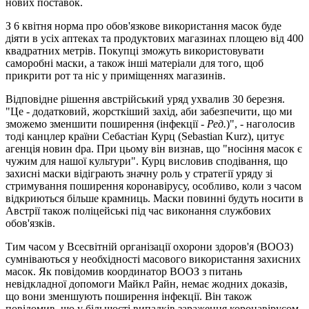
нових поставок.
З 6 квітня норма про обов'язкове використання масок буде
діяти в усіх аптеках та продуктових магазинах площею від 400
квадратних метрів. Покупці зможуть використовувати
саморобні маски, а також інші матеріали для того, щоб
прикрити рот та ніс у приміщеннях магазинів.
Відповідне рішення австрійський уряд ухвалив 30 березня.
"Це - додатковий, жорсткіший захід, аби забезпечити, що ми
зможемо зменшити поширення (інфекції -
Ред.
)", - наголосив
тоді канцлер країни Себастіан Курц (Sebastian Kurz), цитує
агенція новин dpa. При цьому він визнав, що "носіння масок є
чужим для нашої культури". Курц висловив сподівання, що
захисні маски відіграють значну роль у стратегії уряду зі
стримування поширення коронавірусу, особливо, коли з часом
відкриються більше крамниць. Маски повинні будуть носити в
Австрії також поліцейські під час виконання службових
обов'язків.
Тим часом у Всесвітній організації охорони здоров'я (ВООЗ)
сумніваються у необхідності масового використання захисних
масок. Як повідомив координатор ВООЗ з питань
невідкладної допомоги Майкл Райн, немає жодних доказів,
що вони зменшують поширення інфекції. Він також
повідомив, що у більшості випадків зараження коронавірусом