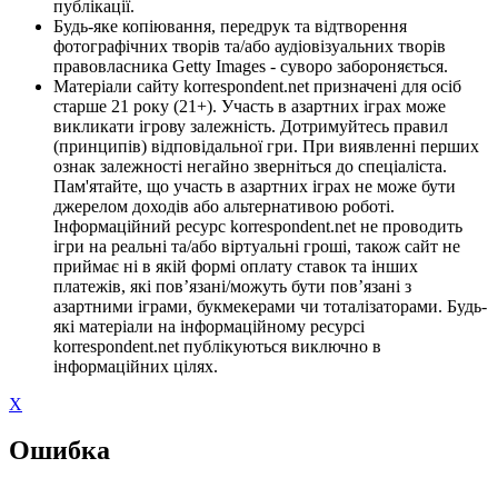
публікації.
Будь-яке копіювання, передрук та відтворення
фотографічних творів та/або аудіовізуальних творів
правовласника Getty Images - суворо забороняється.
Матеріали сайту korrespondent.net призначені для осіб
старше 21 року (21+). Участь в азартних іграх може
викликати ігрову залежність. Дотримуйтесь правил
(принципів) відповідальної гри. При виявленні перших
ознак залежності негайно зверніться до спеціаліста.
Пам'ятайте, що участь в азартних іграх не може бути
джерелом доходів або альтернативою роботі.
Інформаційний ресурс korrespondent.net не проводить
ігри на реальні та/або віртуальні гроші, також сайт не
приймає ні в якій формі оплату ставок та інших
платежів, які пов’язані/можуть бути пов’язані з
азартними іграми, букмекерами чи тоталізаторами. Будь-
які матеріали на інформаційному ресурсі
korrespondent.net публікуються виключно в
інформаційних цілях.
X
Ошибка