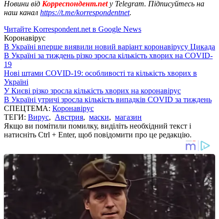
Новини від
Корреспондент.net
у Telegram. Підписуйтесь на
наш канал
https://t.me/korrespondentnet
.
Читайте Korrespondent.net в Google News
Коронавірус
В Україні вперше виявили новий варіант коронавірусу Цикада
В Україні за тиждень різко зросла кількість хворих на COVID-
19
Нові штами COVID-19: особливості та кількість хворих в
Україні
У Києві різко зросла кількість хворих на коронавірус
В Україні утричі зросла кількість випадків COVID за тиждень
СПЕЦТЕМА:
Коронавірус
ТЕГИ:
Вирус
,
Австрия
,
маски
,
магазин
Якщо ви помітили помилку, виділіть необхідний текст і
натисніть Ctrl + Enter, щоб повідомити про це редакцію.