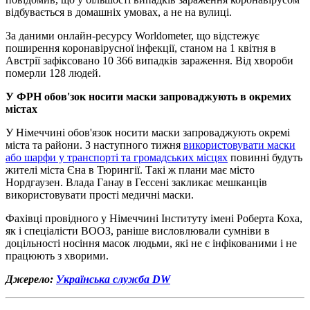
відбувається в домашніх умовах, а не на вулиці.
За даними онлайн-ресурсу Worldometer, що відстежує
поширення коронавірусної інфекції, станом на 1 квітня в
Австрії зафіксовано 10 366 випадків зараження. Від хвороби
померли 128 людей.
У ФРН обов'зок носити маски запроваджують в окремих
містах
У Німеччині обов'язок носити маски запроваджують окремі
міста та райони. З наступного тижня
використовувати маски
або шарфи у транспорті та громадських місцях
повинні будуть
жителі міста Єна в Тюрингії. Такі ж плани має місто
Нордгаузен. Влада Ганау в Гессені закликає мешканців
використовувати прості медичні маски.
Фахівці провідного у Німеччині Інституту імені Роберта Коха,
як і спеціалісти ВООЗ, раніше висловлювали сумніви в
доцільності носіння масок людьми, які не є інфікованими і не
працюють з хворими.
Джерело:
Українська служба DW