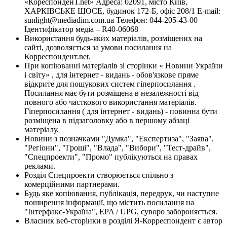
«КореспонденТ.net» Адреса: 02091, місто Київ,
ХАРКІВСЬКЕ ШОСЕ, будинок 172-Б, офіс 208/1 E-mail:
sunlight@mediadim.com.ua
Телефон: 044-205-43-00
Ідентифікатор медіа – R40-06068
Використання будь-яких матеріалів, розміщених на
сайті, дозволяється за умови посилання на
Корреспондент.net.
При копіюванні матеріалів зі сторінки « Новини України
і світу» , для інтернет - видань - обов'язкове пряме
відкрите для пошукових систем гіперпосилання .
Посилання має бути розміщена в незалежності від
повного або часткового використання матеріалів.
Гіперпосилання ( для інтернет - видань) - повинна бути
розміщена в підзаголовку або в першому абзаці
матеріалу.
Новини з позначками "Думка", "Експертиза", "Заява",
"Регіони", "Гроші", "Влада", "Вибори", "Тест-драйв",
"Спецпроекти", "Промо" публікуються на правах
реклами.
Розділ Спецпроекти створюється спільно з
комерційними партнерами.
Будь яке копіювання, публікація, передрук, чи наступне
поширення інформації, що містить посилання на
"Інтерфакс-Україна", EPA / UPG, суворо забороняється.
Власник веб-сторінки в розділі Я-Корреспондент є автор