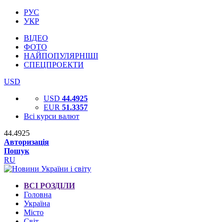
РУС
УКР
ВІДЕО
ФОТО
НАЙПОПУЛЯРНІШІ
СПЕЦПРОЕКТИ
USD
USD
44.4925
EUR
51.3357
Всі курси валют
44.4925
Авторизація
Пошук
RU
ВСІ РОЗДІЛИ
Головна
Україна
Місто
Світ