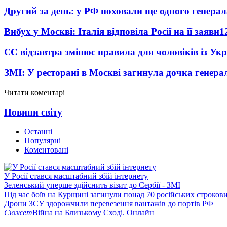
Другий за день: у РФ поховали ще одного генерал
Вибух у Москві: Італія відповіла Росії на її заяви
1
ЄС відзавтра змінює правила для чоловіків із Ук
ЗМІ: У ресторані в Москві загинула дочка генера
Читати коментарі
Новини світу
Останні
Популярні
Коментовані
У Росії стався масштабний збій інтернету
Зеленський уперше здійснить візит до Сербії - ЗМІ
Під час боїв на Курщині загинули понад 70 російських строкови
Дрони ЗСУ здорожчили перевезення вантажів до портів РФ
Сюжет
Війна на Близькому Сході. Онлайн