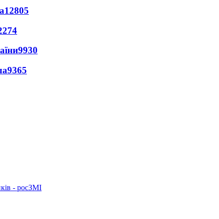
а
12805
2274
раїни
9930
ла
9365
ків - росЗМІ