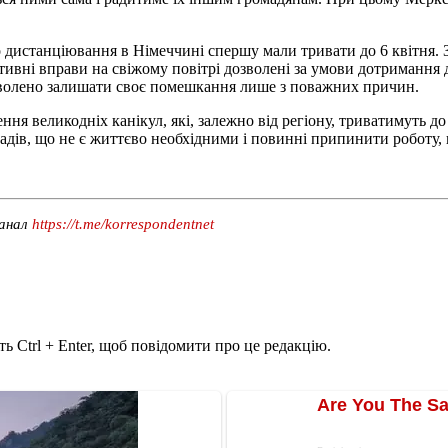
о дистанціювання в Німеччині спершу мали тривати до 6 квітня. 
тивні вправи на свіжому повітрі дозволені за умови дотримання 
озволено залишати своє помешкання лише з поважних причин.
ня великодніх канікул, які, залежно від регіону, триватимуть до
акладів, що не є життєво необхідними і повинні припинити роботу,
канал
https://t.me/korrespondentnet
ь Ctrl + Enter, щоб повідомити про це редакцію.