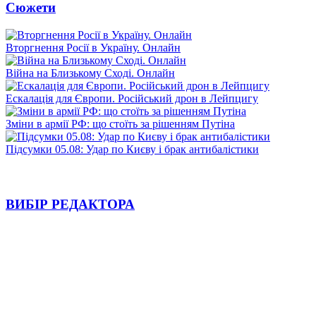
Сюжети
Вторгнення Росії в Україну. Онлайн
Війна на Близькому Сході. Онлайн
Ескалація для Європи. Російський дрон в Лейпцигу
Зміни в армії РФ: що стоїть за рішенням Путіна
Підсумки 05.08: Удар по Києву і брак антибалістики
ВИБІР РЕДАКТОРА