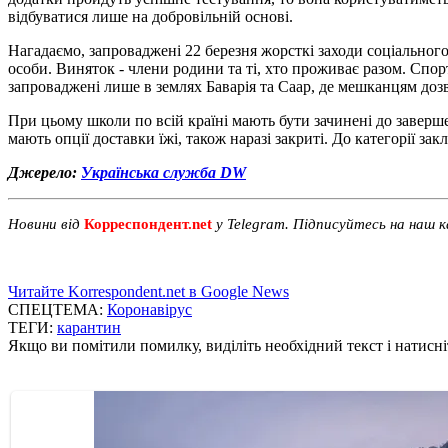
відбуватися лише на добровільній основі.
Нагадаємо, запроваджені 22 березня жорсткі заходи соціальног
особи. Виняток - члени родини та ті, хто проживає разом. Спор
запроваджені лише в землях Баварія та Саар, де мешканцям д
При цьому школи по всій країні мають бути зачинені до завершен
мають опції доставки їжі, також наразі закриті. До категорії з
Джерело:
Українська служба DW
Новини від
Корреспондент.net
у Telegram. Підписуйтесь на наш 
Читайте Korrespondent.net в Google News
СПЕЦТЕМА:
Коронавірус
ТЕГИ:
карантин
Якщо ви помітили помилку, виділіть необхідний текст і натисніт