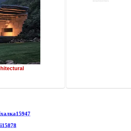
іхалка
15947
ї
15878