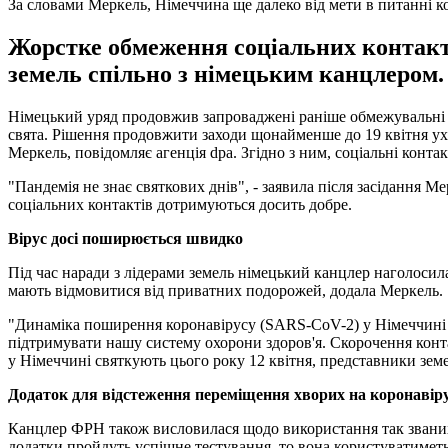
За словами Меркель, Німеччина ще далеко від мети в питанні к
Жорстке обмеження соціальних контакт
земель спільно з німецьким канцлером. 
Німецький уряд продовжив запроваджені раніше обмежувальні за
свята. Рішення продовжити заходи щонайменше до 19 квітня ухв
Меркель, повідомляє агенція dpa. Згідно з ним, соціальні конт
"Пандемія не знає святкових днів", - заявила після засідання 
соціальних контактів дотримуються досить добре.
Вірус досі поширюється швидко
Під час наради з лідерами земель німецький канцлер наголосил
мають відмовитися від приватних подорожей, додала Меркель.
"Динаміка поширення коронавірусу (SARS-CoV-2) у Німеччині 
підтримувати нашу систему охорони здоров'я. Скорочення контак
у Німеччині святкують цього року 12 квітня, представники земе
Додаток для відстеження переміщення хворих на коронавір
Канцлер ФРН також висловилася щодо використання так званих т
додатки пройдуть успішне тестування, то вона користуватимет