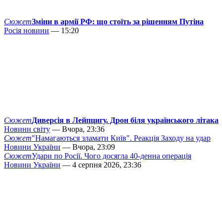
Сюжет
Зміни в армії РФ: що стоїть за рішенням Путіна
Росія новини
— 15:20
Сюжет
Диверсія в Лейпцигу. Дрон біля українського літака
Новини світу
— Вчора, 23:36
Сюжет
"Намагаються зламати Київ". Реакція Заходу на удар
Новини України
— Вчора, 23:09
Сюжет
Удари по Росії. Чого досягла 40-денна операція
Новини України
— 4 серпня 2026, 23:36