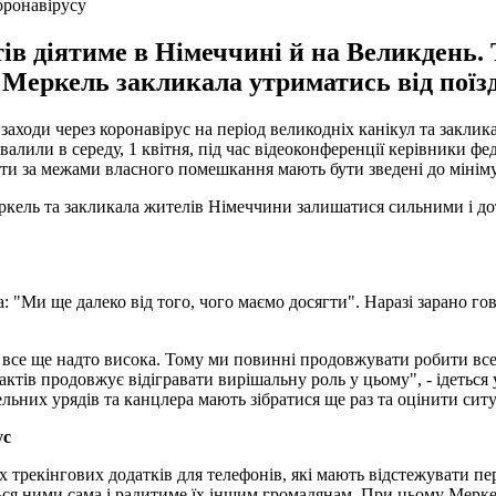
оронавірусу
ів діятиме в Німеччині й на Великдень.
Меркель закликала утриматись від поїзд
ходи через коронавірус на період великодніх канікул та заклика
алили в середу, 1 квітня, під час відеоконференції керівники ф
акти за межами власного помешкання мають бути зведені до мінім
Меркель та закликала жителів Німеччини залишатися сильними і до
а: "Ми ще далеко від того, чого маємо досягти". Наразі зарано 
все ще надто висока. Тому ми повинні продовжувати робити все
тів продовжує відігравати вирішальну роль у цьому", - ідеться у
льних урядів та канцлера мають зібратися ще раз та оцінити сит
ус
рекінгових додатків для телефонів, які мають відстежувати пере
ься ними сама і радитиме їх іншим громадянам. При цьому Мерке