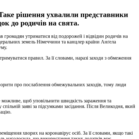
 Таке рішення ухвалили представники
ок до родичів на свята.
в громадян утриматися від подорожей і відвідин родичів на
едеральних земель Німеччини та канцлер країни Анґела
уму.
тримуватися правил. За її словами, наразі заходи з обмеження
говорити про послаблення обмежувальних заходів, тому люди
 можливе, щоб уповільнити швидкість зараження та
 спільній заяві за підсумками засідання. Після Великодня, який
уацію.
міщення хворих на коронавірус осіб. За її словами, якщо такі
ль наголосила, що використання таких додатків має