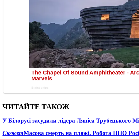
ЧИТАЙТЕ ТАКОЖ
У Білорусі засудили лідера Ляпіса Трубецького М
Сюжет
Масова смерть на пляжі. Робота ППО Росі