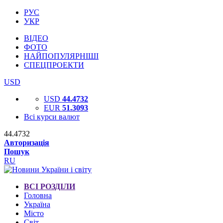
РУС
УКР
ВІДЕО
ФОТО
НАЙПОПУЛЯРНІШІ
СПЕЦПРОЕКТИ
USD
USD
44.4732
EUR
51.3093
Всі курси валют
44.4732
Авторизація
Пошук
RU
ВСІ РОЗДІЛИ
Головна
Україна
Місто
Світ