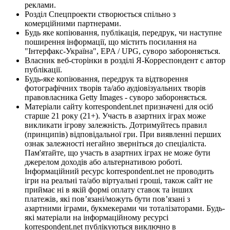
реклами.
Розділ Спецпроекти створюється спільно з
комерційними партнерами.
Будь яке копіювання, публікація, передрук, чи наступне
поширення інформації, що містить посилання на
"Інтерфакс-Україна", EPA / UPG, суворо забороняється.
Власник веб-сторінки в розділі Я-Корреспондент є автор
публікації.
Будь-яке копіювання, передрук та відтворення
фотографічних творів та/або аудіовізуальних творів
правовласника Getty Images - суворо забороняється.
Матеріали сайту korrespondent.net призначені для осіб
старше 21 року (21+). Участь в азартних іграх може
викликати ігрову залежність. Дотримуйтесь правил
(принципів) відповідальної гри. При виявленні перших
ознак залежності негайно зверніться до спеціаліста.
Пам'ятайте, що участь в азартних іграх не може бути
джерелом доходів або альтернативою роботі.
Інформаційний ресурс korrespondent.net не проводить
ігри на реальні та/або віртуальні гроші, також сайт не
приймає ні в якій формі оплату ставок та інших
платежів, які пов’язані/можуть бути пов’язані з
азартними іграми, букмекерами чи тоталізаторами. Будь-
які матеріали на інформаційному ресурсі
korrespondent.net публікуються виключно в