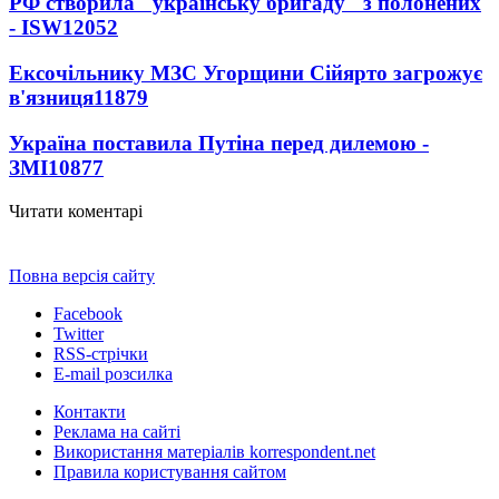
РФ створила "українську бригаду" з полонених
- ISW
12052
Ексочільнику МЗС Угорщини Сійярто загрожує
в'язниця
11879
Україна поставила Путіна перед дилемою -
ЗМІ
10877
Читати коментарі
Повна версія сайту
Facebook
Twitter
RSS-стрічки
E-mail розсилка
Контакти
Реклама на сайті
Використання матеріалів korrespondent.net
Правила користування сайтом