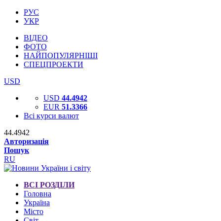
РУС
УКР
ВІДЕО
ФОТО
НАЙПОПУЛЯРНІШІ
СПЕЦПРОЕКТИ
USD
USD
44.4942
EUR
51.3366
Всі курси валют
44.4942
Авторизація
Пошук
RU
ВСІ РОЗДІЛИ
Головна
Україна
Місто
Світ