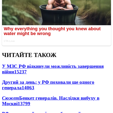
ЧИТАЙТЕ ТАКОЖ
У МЗС РФ відкинули можливість завершення
війни
15237
Другий за день: у РФ поховали ще одного
генерала
14063
Сюжет
Бенкет генералів. Наслідки вибуху в
Москві
13799