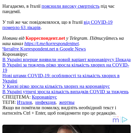
Нагадаємо, в Італії
пояснили високу смертність
під час
пандемії.
У той же час повідомлялося, що в Італії
від COVID-19
померло 63 лікарів
.
Новини від
Корреспондент.net
у Telegram. Підписуйтесь на
наш канал
https://t.me/korrespondentnet
.
Читайте Korrespondent.net в Google News
Коронавірус
В Україні вперше виявили новий варіант коронавірусу Цикада
В Україні за тиждень різко зросла кількість хворих на COVID-
19
Нові штами COVID-19: особливості та кількість хворих в
Україні
У Києві різко зросла кількість хворих на коронавірус
В Україні утричі зросла кількість випадків COVID за тиждень
СПЕЦТЕМА:
Коронавірус
ТЕГИ:
Италия
,
инфекция
,
жертвы
Якщо ви помітили помилку, виділіть необхідний текст і
натисніть Ctrl + Enter, щоб повідомити про це редакцію.