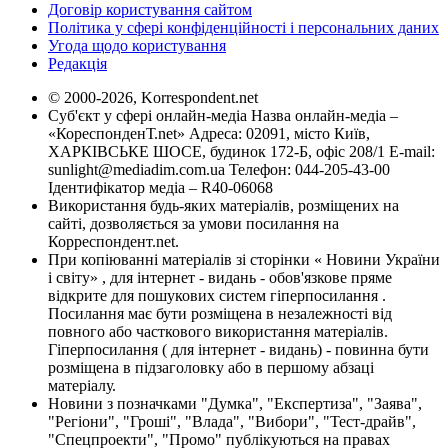
Договір користування сайтом
Політика у сфері конфіденційності і персональних даних
Угода щодо користування
Редакція
© 2000-2026, Korrespondent.net
Суб'єкт у сфері онлайн-медіа Назва онлайн-медіа –
«КореспонденТ.net» Адреса: 02091, місто Київ,
ХАРКІВСЬКЕ ШОСЕ, будинок 172-Б, офіс 208/1 E-mail:
sunlight@mediadim.com.ua
Телефон: 044-205-43-00
Ідентифікатор медіа – R40-06068
Використання будь-яких матеріалів, розміщених на
сайті, дозволяється за умови посилання на
Корреспондент.net.
При копіюванні матеріалів зі сторінки « Новини України
і світу» , для інтернет - видань - обов'язкове пряме
відкрите для пошукових систем гіперпосилання .
Посилання має бути розміщена в незалежності від
повного або часткового використання матеріалів.
Гіперпосилання ( для інтернет - видань) - повинна бути
розміщена в підзаголовку або в першому абзаці
матеріалу.
Новини з позначками "Думка", "Експертиза", "Заява",
"Регіони", "Гроші", "Влада", "Вибори", "Тест-драйв",
"Спецпроекти", "Промо" публікуються на правах