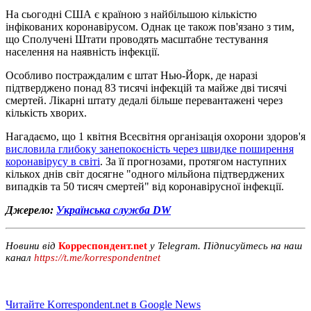
На сьогодні США є країною з найбільшою кількістю
інфікованих коронавірусом. Однак це також пов'язано з тим,
що Сполучені Штати проводять масштабне тестування
населення на наявність інфекції.
Особливо постраждалим є штат Нью-Йорк, де наразі
підтверджено понад 83 тисячі інфекцій та майже дві тисячі
смертей. Лікарні штату дедалі більше перевантажені через
кількість хворих.
Нагадаємо, що 1 квітня Всесвітня організація охорони здоров'я
висловила глибоку занепокоєність через швидке поширення
коронавірусу в світі
. За її прогнозами, протягом наступних
кількох днів світ досягне "одного мільйона підтверджених
випадків та 50 тисяч смертей" від коронавірусної інфекції.
Джерело:
Українська служба DW
Новини від
Корреспондент.net
у Telegram. Підписуйтесь на наш
канал
https://t.me/korrespondentnet
Читайте Korrespondent.net в Google News