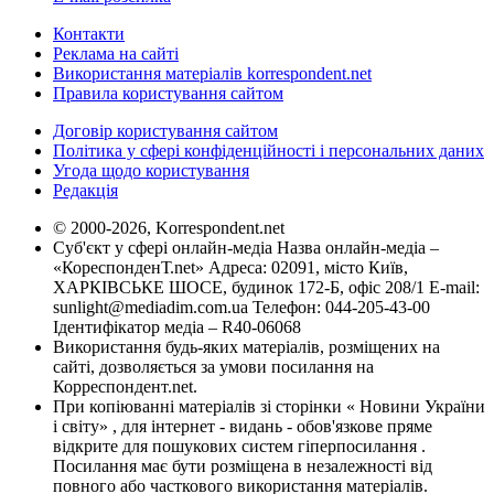
Контакти
Реклама на сайті
Використання матеріалів korrespondent.net
Правила користування сайтом
Договір користування сайтом
Політика у сфері конфіденційності і персональних даних
Угода щодо користування
Редакція
© 2000-2026, Korrespondent.net
Суб'єкт у сфері онлайн-медіа Назва онлайн-медіа –
«КореспонденТ.net» Адреса: 02091, місто Київ,
ХАРКІВСЬКЕ ШОСЕ, будинок 172-Б, офіс 208/1 E-mail:
sunlight@mediadim.com.ua
Телефон: 044-205-43-00
Ідентифікатор медіа – R40-06068
Використання будь-яких матеріалів, розміщених на
сайті, дозволяється за умови посилання на
Корреспондент.net.
При копіюванні матеріалів зі сторінки « Новини України
і світу» , для інтернет - видань - обов'язкове пряме
відкрите для пошукових систем гіперпосилання .
Посилання має бути розміщена в незалежності від
повного або часткового використання матеріалів.