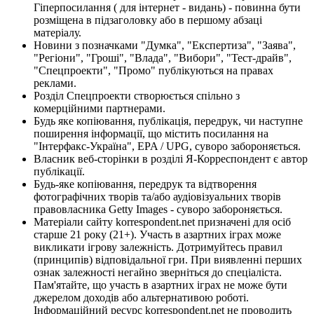
Гіперпосилання ( для інтернет - видань) - повинна бути
розміщена в підзаголовку або в першому абзаці
матеріалу.
Новини з позначками "Думка", "Експертиза", "Заява",
"Регіони", "Гроші", "Влада", "Вибори", "Тест-драйв",
"Спецпроекти", "Промо" публікуються на правах
реклами.
Розділ Спецпроекти створюється спільно з
комерційними партнерами.
Будь яке копіювання, публікація, передрук, чи наступне
поширення інформації, що містить посилання на
"Інтерфакс-Україна", EPA / UPG, суворо забороняється.
Власник веб-сторінки в розділі Я-Корреспондент є автор
публікації.
Будь-яке копіювання, передрук та відтворення
фотографічних творів та/або аудіовізуальних творів
правовласника Getty Images - суворо забороняється.
Матеріали сайту korrespondent.net призначені для осіб
старше 21 року (21+). Участь в азартних іграх може
викликати ігрову залежність. Дотримуйтесь правил
(принципів) відповідальної гри. При виявленні перших
ознак залежності негайно зверніться до спеціаліста.
Пам'ятайте, що участь в азартних іграх не може бути
джерелом доходів або альтернативою роботі.
Інформаційний ресурс korrespondent.net не проводить