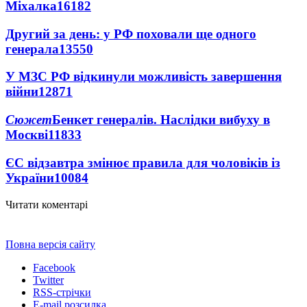
Міхалка
16182
Другий за день: у РФ поховали ще одного
генерала
13550
У МЗС РФ відкинули можливість завершення
війни
12871
Сюжет
Бенкет генералів. Наслідки вибуху в
Москві
11833
ЄС відзавтра змінює правила для чоловіків із
України
10084
Читати коментарі
Повна версія сайту
Facebook
Twitter
RSS-стрічки
E-mail розсилка