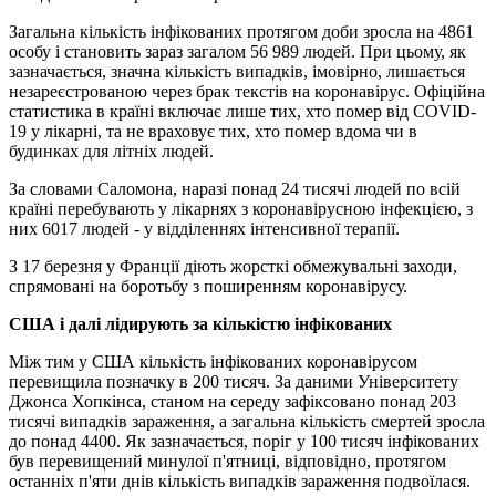
Загальна кількість інфікованих протягом доби зросла на 4861
особу і становить зараз загалом 56 989 людей. При цьому, як
зазначається, значна кількість випадків, імовірно, лишається
незареєстрованою через брак текстів на коронавірус. Офіційна
статистика в країні включає лише тих, хто помер від COVID-
19 у лікарні, та не враховує тих, хто помер вдома чи в
будинках для літніх людей.
За словами Саломона, наразі понад 24 тисячі людей по всій
країні перебувають у лікарнях з коронавірусною інфекцією, з
них 6017 людей - у відділеннях інтенсивної терапії.
З 17 березня у Франції діють жорсткі обмежувальні заходи,
спрямовані на боротьбу з поширенням коронавірусу.
США і далі лідирують за кількістю інфікованих
Між тим у США кількість інфікованих коронавірусом
перевищила позначку в 200 тисяч. За даними Університету
Джонса Хопкінса, станом на середу зафіксовано понад 203
тисячі випадків зараження, а загальна кількість смертей зросла
до понад 4400. Як зазначається, поріг у 100 тисяч інфікованих
був перевищений минулої п'ятниці, відповідно, протягом
останніх п'яти днів кількість випадків зараження подвоїлася.