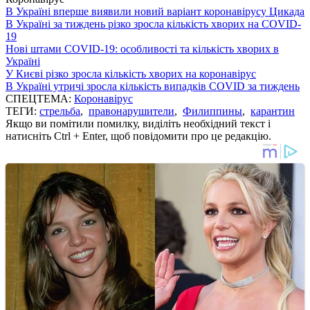
В Україні вперше виявили новий варіант коронавірусу Цикада
В Україні за тиждень різко зросла кількість хворих на COVID-
19
Нові штами COVID-19: особливості та кількість хворих в
Україні
У Києві різко зросла кількість хворих на коронавірус
В Україні утричі зросла кількість випадків COVID за тиждень
СПЕЦТЕМА:
Коронавірус
ТЕГИ:
стрельба
,
правонарушители
,
Филиппины
,
карантин
Якщо ви помітили помилку, виділіть необхідний текст і
натисніть Ctrl + Enter, щоб повідомити про це редакцію.