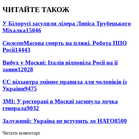
ЧИТАЙТЕ ТАКОЖ
У Білорусі засудили лідера Ляпіса Трубецького
Міхалка
15046
Сюжет
Масова смерть на пляжі. Робота ППО
Росії
14443
Вибух у Москві: Італія відповіла Росії на її
заяви
12028
ЄС відзавтра змінює правила для чоловіків із
України
9475
ЗМІ: У ресторані в Москві загинула дочка
генерала
9032
Залужний: Україна не вступить до НАТО
8500
Читати коментарі