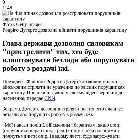
0
1148
Фото: Getty Images
Родріго Дутерте дозволив вбивати порушників карантину
Глава держави дозволив силовикам
"пристрелити" тих, хто буде
влаштовувати безлади або порушувати
роботу з роздачі їжі.
Президент Філіппін Родріго Дутерте дозволив поліції і
військовим стріляти на ураження по злісних порушниках
карантину. Про це він заявив у своєму відеозверненні до
населення, передає
CNN
.
Зокрема, Дутерте дозволив стріляти по тих, хто влаштує
безлади або порушить роботу з роздачі їжі.
"Мої накази поліції, військовим і барангаям, якщо вони
(порушники карантину. - ред.) стануть некерованими і
почнуть чинити опір, і вашому житті буде загрожувати