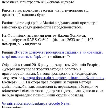
небезпека, пристреліть їх", - сказав Дутерте.
Разом з тим, президент застеріг ліві угруповання від
організації голодних бунтів.
Раніше в столиці країни Манілі відбулися акції протесту з
вимогою до уряду допомогти з продовольством.
На Філіппінах, за даними центру Джона Хопкінса,
коронавірусом SARS-CoV-2 інфіковані 2633 особи, 107
померли, 51 - видужала.
Раніше
Дутерте дозволяв громадянам стріляти в чиновників,
котрі вимагають хабарі
, але не вбивати їх.
Обраний в травні 2016 року президентом Філіппін Родріго
Дутерте виступає за жорсткі заходи в боротьбі з
правопорушниками. Світова громадськість неодноразово
засуджувала
методи боротьби з наркоторгівлею на Філіппінах
.
Експерти ООН в сфері прав людини засудили методи
філіппінської влади, закликали їх перешкодити безладним
вбивствам і відмовитися від страти підозрюваних, щодо яких
не було проведено повноцінний судовий розгляд.
Читайте Korrespondent.net в Google News
Коронавірус