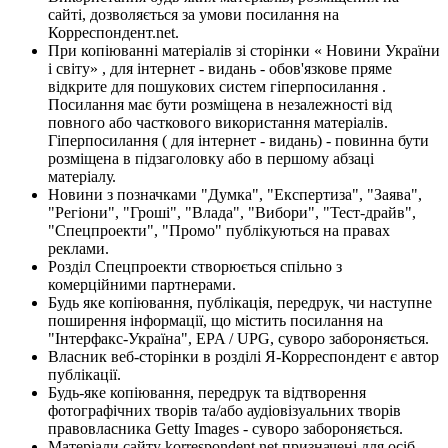
сайті, дозволяється за умови посилання на
Корреспондент.net.
При копіюванні матеріалів зі сторінки « Новини України
і світу» , для інтернет - видань - обов'язкове пряме
відкрите для пошукових систем гіперпосилання .
Посилання має бути розміщена в незалежності від
повного або часткового використання матеріалів.
Гіперпосилання ( для інтернет - видань) - повинна бути
розміщена в підзаголовку або в першому абзаці
матеріалу.
Новини з позначками "Думка", "Експертиза", "Заява",
"Регіони", "Гроші", "Влада", "Вибори", "Тест-драйв",
"Спецпроекти", "Промо" публікуються на правах
реклами.
Розділ Спецпроекти створюється спільно з
комерційними партнерами.
Будь яке копіювання, публікація, передрук, чи наступне
поширення інформації, що містить посилання на
"Інтерфакс-Україна", EPA / UPG, суворо забороняється.
Власник веб-сторінки в розділі Я-Корреспондент є автор
публікації.
Будь-яке копіювання, передрук та відтворення
фотографічних творів та/або аудіовізуальних творів
правовласника Getty Images - суворо забороняється.
Матеріали сайту korrespondent.net призначені для осіб