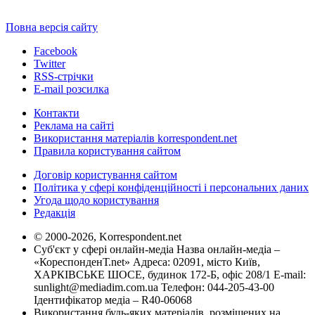
Повна версія сайту
Facebook
Twitter
RSS-стрічки
E-mail розсилка
Контакти
Реклама на сайті
Використання матеріалів korrespondent.net
Правила користування сайтом
Договір користування сайтом
Політика у сфері конфіденційності і персональних даних
Угода щодо користування
Редакція
© 2000-2026, Korrespondent.net
Суб'єкт у сфері онлайн-медіа Назва онлайн-медіа –
«КореспонденТ.net» Адреса: 02091, місто Київ,
ХАРКІВСЬКЕ ШОСЕ, будинок 172-Б, офіс 208/1 E-mail:
sunlight@mediadim.com.ua
Телефон: 044-205-43-00
Ідентифікатор медіа – R40-06068
Використання будь-яких матеріалів, розміщених на