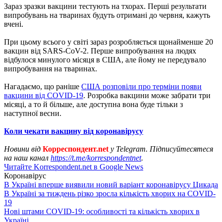
Зараз зразки вакцини тестують на тхорах. Перші результати
випробувань на тваринах будуть отримані до червня, кажуть
вчені.
При цьому всього у світі зараз розробляється щонайменше 20
вакцин від SARS-CoV-2. Перше випробування на людях
відбулося минулого місяця в США, але йому не передувало
випробування на тваринах.
Нагадаємо, що раніше
США розповіли про терміни появи
вакцини від COVID-19
. Розробка вакцини може забрати три
місяці, а то й більше, але доступна вона буде тільки з
наступної весни.
Коли чекати вакцину від коронавірусу
Новини від
Корреспондент.net
у Telegram. Підписуйтесятеся
на наш канал
https://t.me/korrespondentnet
.
Читайте Korrespondent.net в Google News
Коронавірус
В Україні вперше виявили новий варіант коронавірусу Цикада
В Україні за тиждень різко зросла кількість хворих на COVID-
19
Нові штами COVID-19: особливості та кількість хворих в
Україні