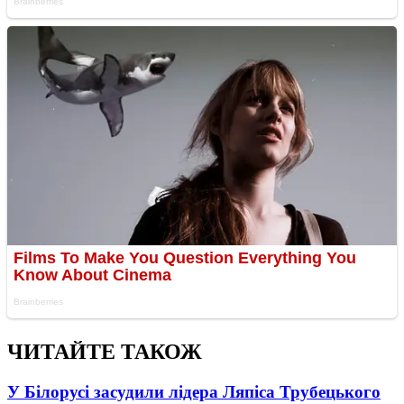
ЧИТАЙТЕ ТАКОЖ
У Білорусі засудили лідера Ляпіса Трубецького