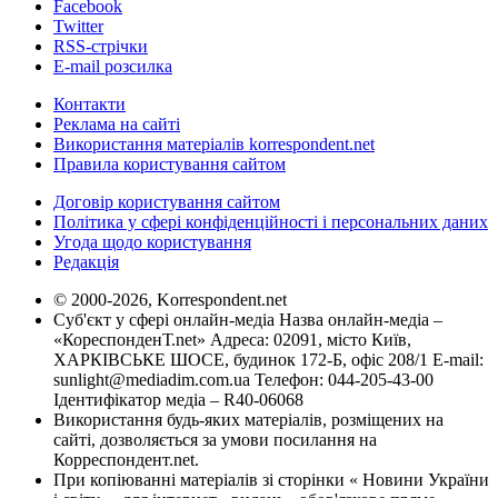
Facebook
Twitter
RSS-стрічки
E-mail розсилка
Контакти
Реклама на сайті
Використання матеріалів korrespondent.net
Правила користування сайтом
Договір користування сайтом
Політика у сфері конфіденційності і персональних даних
Угода щодо користування
Редакція
© 2000-2026, Korrespondent.net
Суб'єкт у сфері онлайн-медіа Назва онлайн-медіа –
«КореспонденТ.net» Адреса: 02091, місто Київ,
ХАРКІВСЬКЕ ШОСЕ, будинок 172-Б, офіс 208/1 E-mail:
sunlight@mediadim.com.ua
Телефон: 044-205-43-00
Ідентифікатор медіа – R40-06068
Використання будь-яких матеріалів, розміщених на
сайті, дозволяється за умови посилання на
Корреспондент.net.
При копіюванні матеріалів зі сторінки « Новини України