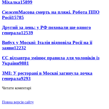
Міхалка
15899
Сюжет
Масова смерть на пляжі. Робота ППО
Росії
15785
Другий за день: у РФ поховали ще одного
генерала
12539
Вибух у Москві: Італія відповіла Росії на її
заяви
12232
ЄС відзавтра змінює правила для чоловіків із
України
9881
ЗМІ: У ресторані в Москві загинула дочка
генерала
9293
Читати коментарі
Повна версія сайту