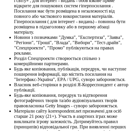
і світу» , для інтернет - видань - обов'язкове пряме
відкрите для пошукових систем гіперпосилання .
Посилання має бути розміщена в незалежності від
повного або часткового використання матеріалів.
Гіперпосилання ( для інтернет - видань) - повинна бути
розміщена в підзаголовку або в першому абзаці
матеріалу.
Новини з позначками "Думка", "Експертиза", "Заява",
"Регіони", "Гроші", "Влада", "Вибори", "Тест-драйв",
"Спецпроекти", "Промо" публікуються на правах
реклами.
Розділ Спецпроекти створюється спільно з
комерційними партнерами.
Будь яке копіювання, публікація, передрук, чи наступне
поширення інформації, що містить посилання на
"Інтерфакс-Україна", EPA / UPG, суворо забороняється.
Власник веб-сторінки в розділі Я-Корреспондент є автор
публікації.
Будь-яке копіювання, передрук та відтворення
фотографічних творів та/або аудіовізуальних творів
правовласника Getty Images - суворо забороняється.
Матеріали сайту korrespondent.net призначені для осіб
старше 21 року (21+). Участь в азартних іграх може
викликати ігрову залежність. Дотримуйтесь правил
(принципів) відповідальної гри. При виявленні перших