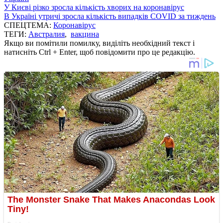
У Києві різко зросла кількість хворих на коронавірус
В Україні утричі зросла кількість випадків COVID за тиждень
СПЕЦТЕМА:
Коронавірус
ТЕГИ:
Австралия
,
вакцина
Якщо ви помітили помилку, виділіть необхідний текст і
натисніть Ctrl + Enter, щоб повідомити про це редакцію.