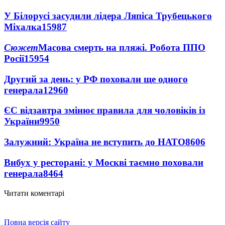
У Білорусі засудили лідера Ляпіса Трубецького
Міхалка
15987
Сюжет
Масова смерть на пляжі. Робота ППО
Росії
15954
Другий за день: у РФ поховали ще одного
генерала
12960
ЄС відзавтра змінює правила для чоловіків із
України
9950
Залужний: Україна не вступить до НАТО
8606
Вибух у ресторані: у Москві таємно поховали
генерала
8464
Читати коментарі
Повна версія сайту