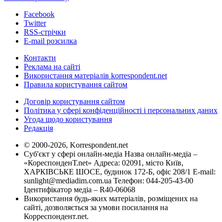
Facebook
Twitter
RSS-стрічки
E-mail розсилка
Контакти
Реклама на сайті
Використання матеріалів korrespondent.net
Правила користування сайтом
Договір користування сайтом
Політика у сфері конфіденційності і персональних даних
Угода щодо користування
Редакція
© 2000-2026, Korrespondent.net
Суб'єкт у сфері онлайн-медіа Назва онлайн-медіа –
«КореспонденТ.net» Адреса: 02091, місто Київ,
ХАРКІВСЬКЕ ШОСЕ, будинок 172-Б, офіс 208/1 E-mail:
sunlight@mediadim.com.ua
Телефон: 044-205-43-00
Ідентифікатор медіа – R40-06068
Використання будь-яких матеріалів, розміщених на
сайті, дозволяється за умови посилання на
Корреспондент.net.