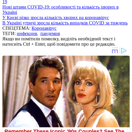
19
Нові штами COVID-19: особливості та кількість хворих в
Україні
У Києві різко зросла кількість хворих на коронавірус
В Україні утричі зросла кількість випадків COVID за тиждень
СПЕЦТЕМА:
Коронавірус
ТЕГИ:
инфекция
,
пандемия
Якщо ви помітили помилку, виділіть необхідний текст і
натисніть Ctrl + Enter, щоб повідомити про це редакцію.