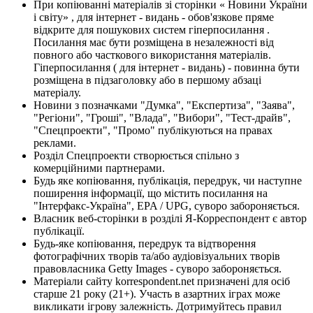
При копіюванні матеріалів зі сторінки « Новини України
і світу» , для інтернет - видань - обов'язкове пряме
відкрите для пошукових систем гіперпосилання .
Посилання має бути розміщена в незалежності від
повного або часткового використання матеріалів.
Гіперпосилання ( для інтернет - видань) - повинна бути
розміщена в підзаголовку або в першому абзаці
матеріалу.
Новини з позначками "Думка", "Експертиза", "Заява",
"Регіони", "Гроші", "Влада", "Вибори", "Тест-драйв",
"Спецпроекти", "Промо" публікуються на правах
реклами.
Розділ Спецпроекти створюється спільно з
комерційними партнерами.
Будь яке копіювання, публікація, передрук, чи наступне
поширення інформації, що містить посилання на
"Інтерфакс-Україна", EPA / UPG, суворо забороняється.
Власник веб-сторінки в розділі Я-Корреспондент є автор
публікації.
Будь-яке копіювання, передрук та відтворення
фотографічних творів та/або аудіовізуальних творів
правовласника Getty Images - суворо забороняється.
Матеріали сайту korrespondent.net призначені для осіб
старше 21 року (21+). Участь в азартних іграх може
викликати ігрову залежність. Дотримуйтесь правил