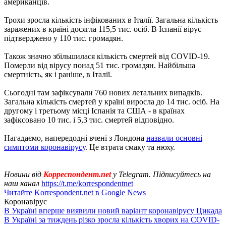
американців.
Трохи зросла кількість інфікованих в Італії. Загальна кількість
заражених в країні досягла 115,5 тис. осіб. В Іспанії вірус
підтверджено у 110 тис. громадян.
Також значно збільшилася кількість смертей від COVID-19.
Померли від вірусу понад 51 тис. громадян. Найбільша
смертність, як і раніше, в Італії.
Сьогодні там зафіксували 760 нових летальних випадків.
Загальна кількість смертей у країні виросла до 14 тис. осіб. На
другому і третьому місці Іспанія та США - в країнах
зафіксовано 10 тис. і 5,3 тис. смертей відповідно.
Нагадаємо, напередодні вчені з Лондона
назвали основні
симптоми коронавірусу
. Це втрата смаку та нюху.
Новини від
Корреспондент.net
у Telegram. Підписуйтесь на
наш канал
https://t.me/korrespondentnet
Читайте Korrespondent.net в Google News
Коронавірус
В Україні вперше виявили новий варіант коронавірусу Цикада
В Україні за тиждень різко зросла кількість хворих на COVID-