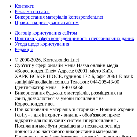
Контакти
Реклама на сайті
Використання матеріалів korrespondent.net
Правила користування сайтом
Договір користування сайтом
Політика у сфері конфіденційності і персональних даних
Угода щодо користування
Редакція
© 2000-2026, Korrespondent.net
Суб'єкт у сфері онлайн-медіа Назва онлайн-медіа –
«КореспонденТ.net» Адреса: 02091, місто Київ,
ХАРКІВСЬКЕ ШОСЕ, будинок 172-Б, офіс 208/1 E-mail:
sunlight@mediadim.com.ua
Телефон: 044-205-43-00
Ідентифікатор медіа – R40-06068
Використання будь-яких матеріалів, розміщених на
сайті, дозволяється за умови посилання на
Корреспондент.net.
При копіюванні матеріалів зі сторінки « Новини України
і світу» , для інтернет - видань - обов'язкове пряме
відкрите для пошукових систем гіперпосилання .
Посилання має бути розміщена в незалежності від
повного або часткового використання матеріалів.
Гіперпосилання ( для інтернет - видань) - повинна бути