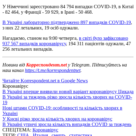
У Німеччині зареєстровано 84 794 випадки СОVID-19, в Китаї
- 82 464, у Франції - 59 929, в Ірані - 50 468.
В Україні лабораторно підтверджено 897 випадків COVID-19
,
з них 22 летальних, 19 осіб одужали.
Нагадаємо, станом на 9:00 четверга,
в світі було зафіксовано
937 567 випадків коронавірусу
, 194 311 пацієнтів одужали, 47
256 летальних випадків.
Новини від
Корреспондент.net
у Telegram. Підписуйтесь на
наш канал
https://t.me/korrespondentnet
.
Читайте Korrespondent.net в Google News
Коронавірус
В Україні вперше виявили новий варіант коронавірусу Цикада
В Україні за тиждень різко зросла кількість хворих на COVID-
19
Нові штами COVID-19: особливості та кількість хворих в
Україні
У Києві різко зросла кількість хворих на коронавірус
В Україні утричі зросла кількість випадків COVID за тиждень
СПЕЦТЕМА:
Коронавірус
ТЕГИ:
США
,
Италия
,
смерть
,
статистика