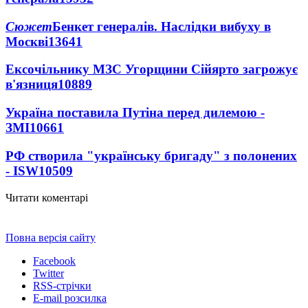
Сюжет
Бенкет генералів. Наслідки вибуху в
Москві
13641
Ексочільнику МЗС Угорщини Сійярто загрожує
в'язниця
10889
Україна поставила Путіна перед дилемою -
ЗМІ
10661
РФ створила "українську бригаду" з полонених
- ISW
10509
Читати коментарі
Повна версія сайту
Facebook
Twitter
RSS-стрічки
E-mail розсилка