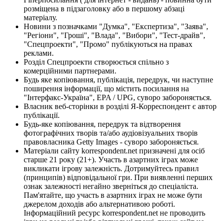
розміщена в підзаголовку або в першому абзаці
матеріалу.
Новини з позначками "Думка", "Експертиза", "Заява",
"Регіони", "Гроші", "Влада", "Вибори", "Тест-драйв",
"Спецпроекти", "Промо" публікуються на правах
реклами.
Розділ Спецпроекти створюється спільно з
комерційними партнерами.
Будь яке копіювання, публікація, передрук, чи наступне
поширення інформації, що містить посилання на
"Інтерфакс-Україна", EPA / UPG, суворо забороняється.
Власник веб-сторінки в розділі Я-Корреспондент є автор
публікації.
Будь-яке копіювання, передрук та відтворення
фотографічних творів та/або аудіовізуальних творів
правовласника Getty Images - суворо забороняється.
Матеріали сайту korrespondent.net призначені для осіб
старше 21 року (21+). Участь в азартних іграх може
викликати ігрову залежність. Дотримуйтесь правил
(принципів) відповідальної гри. При виявленні перших
ознак залежності негайно зверніться до спеціаліста.
Пам'ятайте, що участь в азартних іграх не може бути
джерелом доходів або альтернативою роботі.
Інформаційний ресурс korrespondent.net не проводить