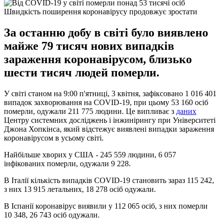
Швидкість поширення коронавірусу продовжує зростати
За останню добу в світі було виявлено
майже 79 тисяч нових випадків
зараження коронавірусом, близько
шести тисяч людей померли.
У світі станом на 9:00 п'ятниці, 3 квітня, зафіксовано 1 016 401
випадок захворювання на СОVID-19, при цьому 53 160 осіб
померли, одужали 211 775 людини. Це випливає з
даних
Центру системних досліджень і інжинірингу при Університеті
Джона Хопкінса, який відстежує виявлені випадки зараження
коронавірусом в усьому світі.
Найбільше хворих у США - 245 559 людини, 6 057
інфікованих померли, одужали 9 228.
В Італії кількість випадків СОVID-19 становить зараз 115 242,
з них 13 915 летальних, 18 278 осіб одужали.
В Іспанії коронавірус виявили у 112 065 осіб, з них померли
10 348, 26 743 осіб одужали.