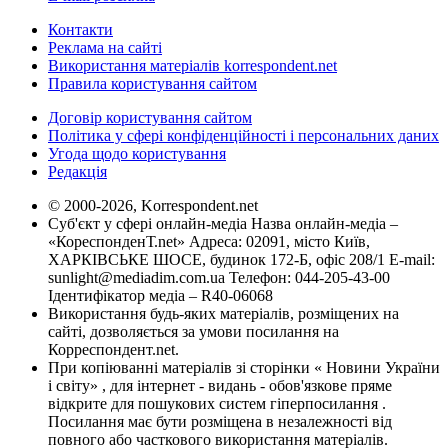
Контакти
Реклама на сайті
Використання матеріалів korrespondent.net
Правила користування сайтом
Договір користування сайтом
Політика у сфері конфіденційності і персональних даних
Угода щодо користування
Редакція
© 2000-2026, Korrespondent.net
Суб'єкт у сфері онлайн-медіа Назва онлайн-медіа –
«КореспонденТ.net» Адреса: 02091, місто Київ,
ХАРКІВСЬКЕ ШОСЕ, будинок 172-Б, офіс 208/1 E-mail:
sunlight@mediadim.com.ua
Телефон: 044-205-43-00
Ідентифікатор медіа – R40-06068
Використання будь-яких матеріалів, розміщених на
сайті, дозволяється за умови посилання на
Корреспондент.net.
При копіюванні матеріалів зі сторінки « Новини України
і світу» , для інтернет - видань - обов'язкове пряме
відкрите для пошукових систем гіперпосилання .
Посилання має бути розміщена в незалежності від
повного або часткового використання матеріалів.