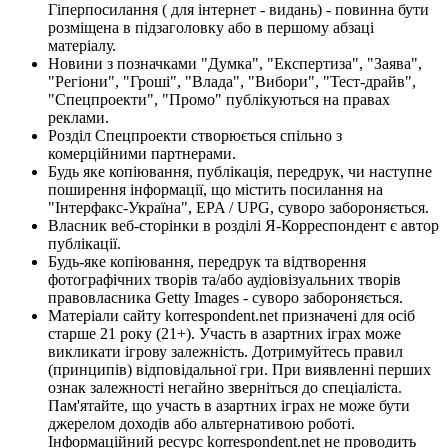
Гіперпосилання ( для інтернет - видань) - повинна бути
розміщена в підзаголовку або в першому абзаці
матеріалу.
Новини з позначками "Думка", "Експертиза", "Заява",
"Регіони", "Гроші", "Влада", "Вибори", "Тест-драйв",
"Спецпроекти", "Промо" публікуються на правах
реклами.
Розділ Спецпроекти створюється спільно з
комерційними партнерами.
Будь яке копіювання, публікація, передрук, чи наступне
поширення інформації, що містить посилання на
"Інтерфакс-Україна", EPA / UPG, суворо забороняється.
Власник веб-сторінки в розділі Я-Корреспондент є автор
публікації.
Будь-яке копіювання, передрук та відтворення
фотографічних творів та/або аудіовізуальних творів
правовласника Getty Images - суворо забороняється.
Матеріали сайту korrespondent.net призначені для осіб
старше 21 року (21+). Участь в азартних іграх може
викликати ігрову залежність. Дотримуйтесь правил
(принципів) відповідальної гри. При виявленні перших
ознак залежності негайно зверніться до спеціаліста.
Пам'ятайте, що участь в азартних іграх не може бути
джерелом доходів або альтернативою роботі.
Інформаційний ресурс korrespondent.net не проводить