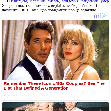
ТЕГИ:
вирусы
,
Испания
,
смерть
,
эпидемия
,
пандемия
,
умер
Якщо ви помітили помилку, виділіть необхідний текст і
натисніть Ctrl + Enter, щоб повідомити про це редакцію.