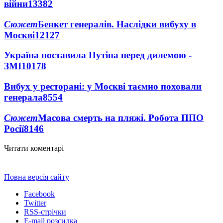
війни
13382
Сюжет
Бенкет генералів. Наслідки вибуху в
Москві
12127
Україна поставила Путіна перед дилемою -
ЗМІ
10178
Вибух у ресторані: у Москві таємно поховали
генерала
8554
Сюжет
Масова смерть на пляжі. Робота ППО
Росії
8146
Читати коментарі
Повна версія сайту
Facebook
Twitter
RSS-стрічки
E-mail розсилка