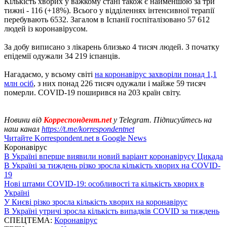
Кількість хворих у важкому стані також є найменшою за три
тижні - 116 (+18%). Всього у відділеннях інтенсивної терапії
перебувають 6532. Загалом в Іспанії госпіталізовано 57 612
людей із коронавірусом.
За добу виписано з лікарень близько 4 тисяч людей. З початку
епідемії одужали 34 219 іспанців.
Нагадаємо, у всьому світі
на коронавірус захворіли понад 1,1
млн осіб
, з них понад 226 тисяч одужали і майже 59 тисяч
померли. COVID-19 поширився на 203 країн світу.
Новини від
Корреспондент.net
у Telegram. Підписуйтесь на
наш канал
https://t.me/korrespondentnet
Читайте Korrespondent.net в Google News
Коронавірус
В Україні вперше виявили новий варіант коронавірусу Цикада
В Україні за тиждень різко зросла кількість хворих на COVID-
19
Нові штами COVID-19: особливості та кількість хворих в
Україні
У Києві різко зросла кількість хворих на коронавірус
В Україні утричі зросла кількість випадків COVID за тиждень
СПЕЦТЕМА:
Коронавірус