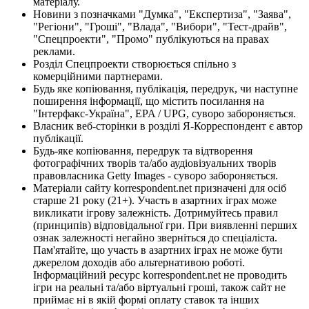
матеріалу.
Новини з позначками "Думка", "Експертиза", "Заява",
"Регіони", "Гроші", "Влада", "Вибори", "Тест-драйв",
"Спецпроекти", "Промо" публікуються на правах
реклами.
Розділ Спецпроекти створюється спільно з
комерційними партнерами.
Будь яке копіювання, публікація, передрук, чи наступне
поширення інформації, що містить посилання на
"Інтерфакс-Україна", EPA / UPG, суворо забороняється.
Власник веб-сторінки в розділі Я-Корреспондент є автор
публікації.
Будь-яке копіювання, передрук та відтворення
фотографічних творів та/або аудіовізуальних творів
правовласника Getty Images - суворо забороняється.
Матеріали сайту korrespondent.net призначені для осіб
старше 21 року (21+). Участь в азартних іграх може
викликати ігрову залежність. Дотримуйтесь правил
(принципів) відповідальної гри. При виявленні перших
ознак залежності негайно зверніться до спеціаліста.
Пам'ятайте, що участь в азартних іграх не може бути
джерелом доходів або альтернативою роботі.
Інформаційний ресурс korrespondent.net не проводить
ігри на реальні та/або віртуальні гроші, також сайт не
приймає ні в якій формі оплату ставок та інших