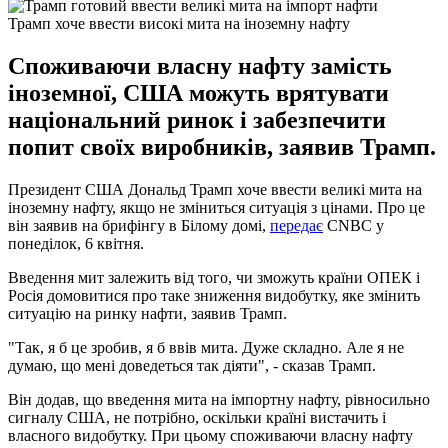
Трамп хоче ввести високі мита на іноземну нафту
Споживаючи власну нафту замість
іноземної, США можуть врятувати
національний ринок і забезпечити
попит своїх виробників, заявив Трамп.
Президент США Дональд Трамп хоче ввести великі мита на
іноземну нафту, якщо не зміниться ситуація з цінами. Про це
він заявив на брифінгу в Білому домі,
передає
CNBC у
понеділок, 6 квітня.
Введення мит залежить від того, чи зможуть країни ОПЕК і
Росія домовитися про таке зниження видобутку, яке змінить
ситуацію на ринку нафти, заявив Трамп.
"Так, я б це зробив, я б ввів мита. Дуже складно. Але я не
думаю, що мені доведеться так діяти", - сказав Трамп.
Він додав, що введення мита на імпортну нафту, рівносильно
сигналу США, не потрібно, оскільки країні вистачить і
власного видобутку. При цьому споживаючи власну нафту