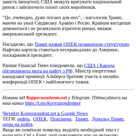
замість імпортної, США можуть врятувати національний
ринок і забезпечити попит своїх виробників.
"Це, очевидно, дуже погано для них", - наголосив Трамп,
маючи на увазі Саудівську Аравію і Росію. Країнам вигідніше
домовитися і не ризикувати втратити ринки, вважає
американський президент.
Нагадаємо, що
Трамп назвав ОПЕК незаконною структурою
.
Нафтова картель ставиться несправедливо до Америки,
поскаржився президент.
Раніше Financial Times повідомили, що
США і Канада
обговорюють мита на нафту з РФ
. Міністр енергетики
канадської провінції Альберта братиме участь в онлайн-
конференції ОПЕК+ найближчого тижня.
Новини від
Корреспондент.net
у Telegram. Підписуйтесь на
наш канал
https://t.me/korrespondentnet
Читайте Korrespondent.net в Google News
ТЕГИ:
нефть
,
ОПЕК
,
Пошлины
,
Трамп
,
Дональд Трамп
,
цены на нефть
Якщо ви помітили помилку, виділіть необхідний текст і
натисніть Ctrl + Enter, щоб повідомити про це редакцію.