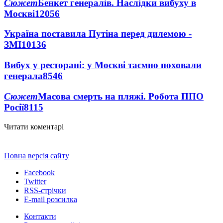
Сюжет
Бенкет генералів. Наслідки вибуху в
Москві
12056
Україна поставила Путіна перед дилемою -
ЗМІ
10136
Вибух у ресторані: у Москві таємно поховали
генерала
8546
Сюжет
Масова смерть на пляжі. Робота ППО
Росії
8115
Читати коментарі
Повна версія сайту
Facebook
Twitter
RSS-стрічки
E-mail розсилка
Контакти