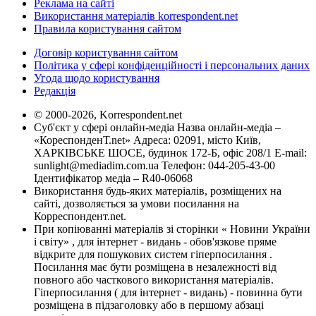
Реклама на сайті
Використання матеріалів korrespondent.net
Правила користування сайтом
Договір користування сайтом
Політика у сфері конфіденційності і персональних даних
Угода щодо користування
Редакція
© 2000-2026, Korrespondent.net
Суб'єкт у сфері онлайн-медіа Назва онлайн-медіа –
«КореспонденТ.net» Адреса: 02091, місто Київ,
ХАРКІВСЬКЕ ШОСЕ, будинок 172-Б, офіс 208/1 E-mail:
sunlight@mediadim.com.ua
Телефон: 044-205-43-00
Ідентифікатор медіа – R40-06068
Використання будь-яких матеріалів, розміщених на
сайті, дозволяється за умови посилання на
Корреспондент.net.
При копіюванні матеріалів зі сторінки « Новини України
і світу» , для інтернет - видань - обов'язкове пряме
відкрите для пошукових систем гіперпосилання .
Посилання має бути розміщена в незалежності від
повного або часткового використання матеріалів.
Гіперпосилання ( для інтернет - видань) - повинна бути
розміщена в підзаголовку або в першому абзаці