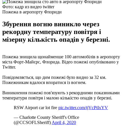
Фото: кадр из видео twitter
Пожежа в аеропорту Флориди
Збурення вогню виникло через
рекордну температуру повітря і
мізерну кількість опадів у березні.
Пожежа знищила щонайменше 100 автомобілів в аеропорту
міста Форт-Майєрс, Флорида. Відео пожежі опубліковано у
Twitter.
Повідомляється, що дим пожежі було видно за 32 км.
Пожежникам вдалося впоратися із вогнем.
Виникнення пожежі пов'язують з рекордними показниками
температури повітря і малою кількістю опадів у березні.
RSW Airport car lot fire
pic.twitter.com/tjVcPtIxYV
— Charlotte County Sheriff's Office
(@CCSOFLSheriff)
April 4, 2020