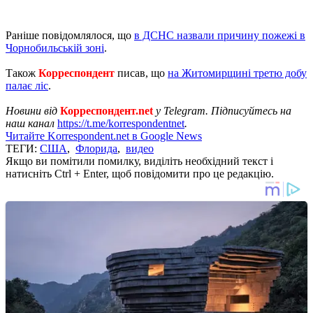
Раніше повідомлялося, що
в ДСНС назвали причину пожежі в
Чорнобильській зоні
.
Також
Корреспондент
писав, що
на Житомирщині третю добу
палає ліс
.
Новини від
Корреспондент.net
у Telegram. Підписуйтесь на
наш канал
https://t.me/korrespondentnet
.
Читайте Korrespondent.net в Google News
ТЕГИ:
США
,
Флорида
,
видео
Якщо ви помітили помилку, виділіть необхідний текст і
натисніть Ctrl + Enter, щоб повідомити про це редакцію.