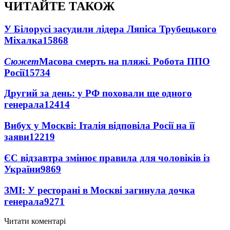
ЧИТАЙТЕ ТАКОЖ
У Білорусі засудили лідера Ляпіса Трубецького
Міхалка
15868
Сюжет
Масова смерть на пляжі. Робота ППО
Росії
15734
Другий за день: у РФ поховали ще одного
генерала
12414
Вибух у Москві: Італія відповіла Росії на її
заяви
12219
ЄС відзавтра змінює правила для чоловіків із
України
9869
ЗМІ: У ресторані в Москві загинула дочка
генерала
9271
Читати коментарі