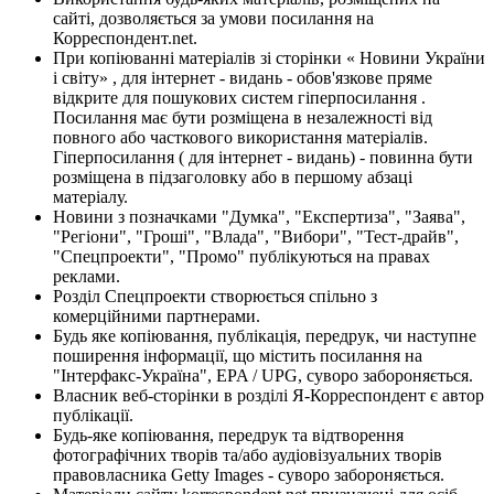
сайті, дозволяється за умови посилання на
Корреспондент.net.
При копіюванні матеріалів зі сторінки « Новини України
і світу» , для інтернет - видань - обов'язкове пряме
відкрите для пошукових систем гіперпосилання .
Посилання має бути розміщена в незалежності від
повного або часткового використання матеріалів.
Гіперпосилання ( для інтернет - видань) - повинна бути
розміщена в підзаголовку або в першому абзаці
матеріалу.
Новини з позначками "Думка", "Експертиза", "Заява",
"Регіони", "Гроші", "Влада", "Вибори", "Тест-драйв",
"Спецпроекти", "Промо" публікуються на правах
реклами.
Розділ Спецпроекти створюється спільно з
комерційними партнерами.
Будь яке копіювання, публікація, передрук, чи наступне
поширення інформації, що містить посилання на
"Інтерфакс-Україна", EPA / UPG, суворо забороняється.
Власник веб-сторінки в розділі Я-Корреспондент є автор
публікації.
Будь-яке копіювання, передрук та відтворення
фотографічних творів та/або аудіовізуальних творів
правовласника Getty Images - суворо забороняється.