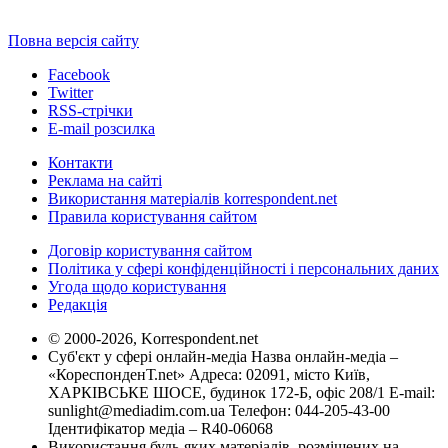
Повна версія сайту
Facebook
Twitter
RSS-стрічки
E-mail розсилка
Контакти
Реклама на сайті
Використання матеріалів korrespondent.net
Правила користування сайтом
Договір користування сайтом
Політика у сфері конфіденційності і персональних даних
Угода щодо користування
Редакція
© 2000-2026, Korrespondent.net
Суб'єкт у сфері онлайн-медіа Назва онлайн-медіа –
«КореспонденТ.net» Адреса: 02091, місто Київ,
ХАРКІВСЬКЕ ШОСЕ, будинок 172-Б, офіс 208/1 E-mail:
sunlight@mediadim.com.ua
Телефон: 044-205-43-00
Ідентифікатор медіа – R40-06068
Використання будь-яких матеріалів, розміщених на