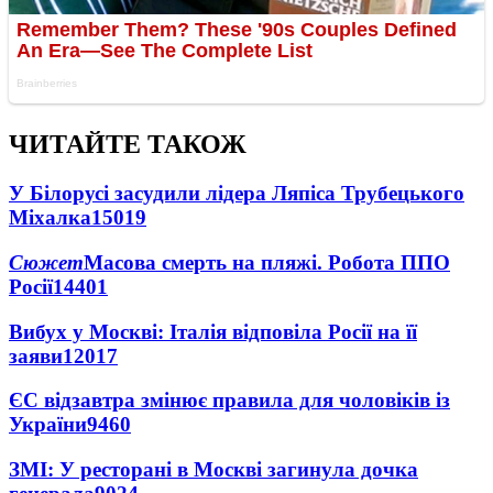
ЧИТАЙТЕ ТАКОЖ
У Білорусі засудили лідера Ляпіса Трубецького
Міхалка
15019
Сюжет
Масова смерть на пляжі. Робота ППО
Росії
14401
Вибух у Москві: Італія відповіла Росії на її
заяви
12017
ЄС відзавтра змінює правила для чоловіків із
України
9460
ЗМІ: У ресторані в Москві загинула дочка