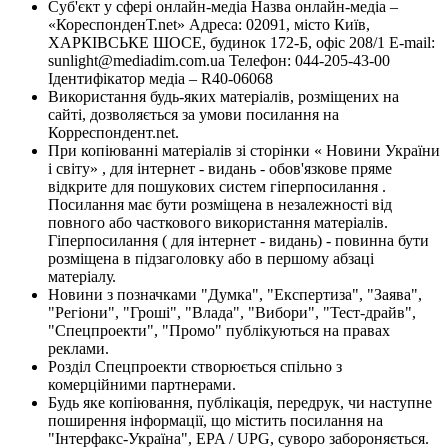
Суб'єкт у сфері онлайн-медіа Назва онлайн-медіа –
«КореспонденТ.net» Адреса: 02091, місто Київ,
ХАРКІВСЬКЕ ШОСЕ, будинок 172-Б, офіс 208/1 E-mail:
sunlight@mediadim.com.ua
Телефон: 044-205-43-00
Ідентифікатор медіа – R40-06068
Використання будь-яких матеріалів, розміщених на
сайті, дозволяється за умови посилання на
Корреспондент.net.
При копіюванні матеріалів зі сторінки « Новини України
і світу» , для інтернет - видань - обов'язкове пряме
відкрите для пошукових систем гіперпосилання .
Посилання має бути розміщена в незалежності від
повного або часткового використання матеріалів.
Гіперпосилання ( для інтернет - видань) - повинна бути
розміщена в підзаголовку або в першому абзаці
матеріалу.
Новини з позначками "Думка", "Експертиза", "Заява",
"Регіони", "Гроші", "Влада", "Вибори", "Тест-драйв",
"Спецпроекти", "Промо" публікуються на правах
реклами.
Розділ Спецпроекти створюється спільно з
комерційними партнерами.
Будь яке копіювання, публікація, передрук, чи наступне
поширення інформації, що містить посилання на
"Інтерфакс-Україна", EPA / UPG, суворо забороняється.