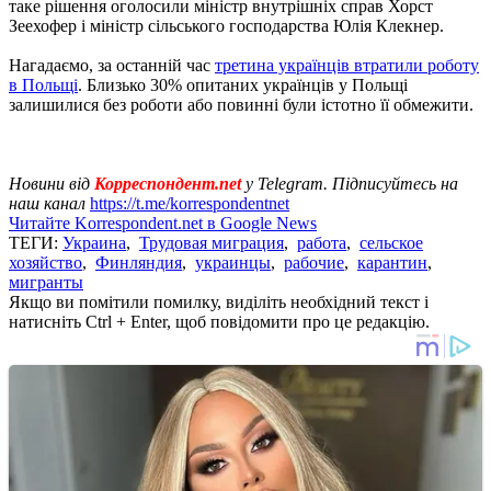
таке рішення оголосили міністр внутрішніх справ Хорст
Зеехофер і міністр сільського господарства Юлія Клекнер.
Нагадаємо, за останній час
третина українців втратили роботу
в Польщі
. Близько 30% опитаних українців у Польщі
залишилися без роботи або повинні були істотно її обмежити.
Новини від
Корреспондент.net
у Telegram. Підписуйтесь на
наш канал
https://t.me/korrespondentnet
Читайте Korrespondent.net в Google News
ТЕГИ:
Украина
,
Трудовая миграция
,
работа
,
сельское
хозяйство
,
Финляндия
,
украинцы
,
рабочие
,
карантин
,
мигранты
Якщо ви помітили помилку, виділіть необхідний текст і
натисніть Ctrl + Enter, щоб повідомити про це редакцію.