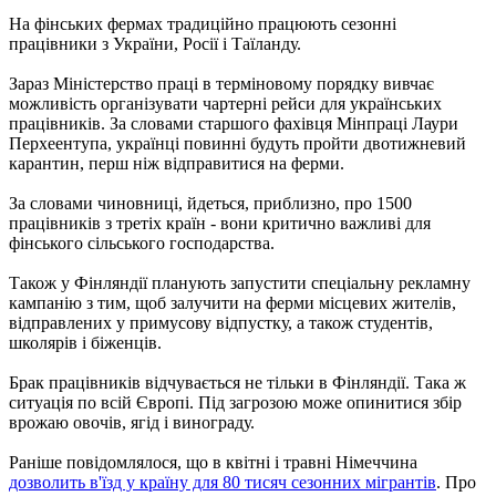
На фінських фермах традиційно працюють сезонні
працівники з України, Росії і Таїланду.
Зараз Міністерство праці в терміновому порядку вивчає
можливість організувати чартерні рейси для українських
працівників. За словами старшого фахівця Мінпраці Лаури
Перхеентупа, українці повинні будуть пройти двотижневий
карантин, перш ніж відправитися на ферми.
За словами чиновниці, йдеться, приблизно, про 1500
працівників з третіх країн - вони критично важливі для
фінського сільського господарства.
Також у Фінляндії планують запустити спеціальну рекламну
кампанію з тим, щоб залучити на ферми місцевих жителів,
відправлених у примусову відпустку, а також студентів,
школярів і біженців.
Брак працівників відчувається не тільки в Фінляндії. Така ж
ситуація по всій Європі. Під загрозою може опинитися збір
врожаю овочів, ягід і винограду.
Раніше повідомлялося, що в квітні і травні Німеччина
дозволить в'їзд у країну для 80 тисяч сезонних мігрантів
. Про