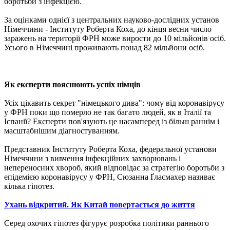
боротьби з інфекцією.
За оцінками однієї з центральних науково-дослідних установ
Німеччини - Інституту Роберта Коха, до кінця весни число
заражень на території ФРН може вирости до 10 мільйонів осіб.
Усього в Німеччині проживають понад 82 мільйони осіб.
Як експерти пояснюють успіх німців
Усіх цікавить секрет "німецького дива": чому від коронавірусу
у ФРН поки що померло не так багато людей, як в Італії та
Іспанії? Експерти пов'язують це насамперед із більш раннім і
масштабнішим діагностуванням.
Представник Інституту Роберта Коха, федеральної установи
Німеччини з вивчення інфекційних захворювань і
непереносних хвороб, який відповідає за стратегію боротьби з
епідемією коронавірусу у ФРН, Сюзанна Ґласмахер називає
кілька гіпотез.
Ухань відкритий. Як Китай повертається до життя
Серед охочих гіпотез фігурує розробка політики раннього