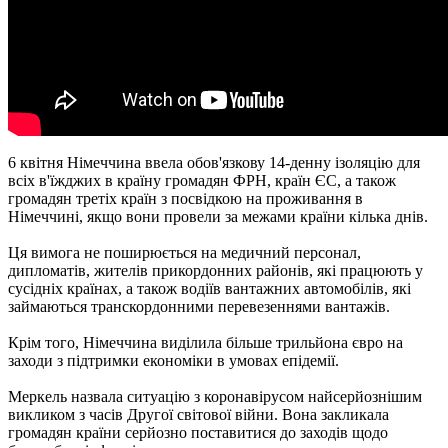
6 квітня Німеччина ввела обов'язкову 14-денну ізоляцію для
всіх в'їжджих в країну громадян ФРН, країн ЄС, а також
громадян третіх країн з посвідкою на проживання в
Німеччині, якщо вони провели за межами країни кілька днів.
Ця вимога не поширюється на медичний персонал,
дипломатів, жителів прикордонних районів, які працюють у
сусідніх країнах, а також водіїв вантажних автомобілів, які
займаються транскордонними перевезеннями вантажів.
Крім того, Німеччина виділила більше трильйона євро на
заходи з підтримки економіки в умовах епідемії.
Меркель назвала ситуацію з коронавірусом найсерйознішим
викликом з часів Другої світової війни. Вона закликала
громадян країни серйозно поставитися до заходів щодо