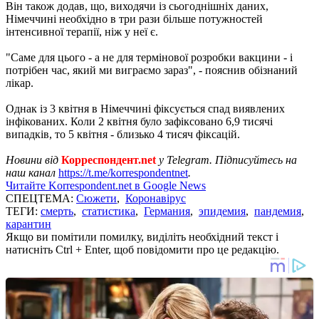
Він також додав, що, виходячи із сьогоднішніх даних,
Німеччині необхідно в три рази більше потужностей
інтенсивної терапії, ніж у неї є.
"Саме для цього - а не для термінової розробки вакцини - і
потрібен час, який ми виграємо зараз", - пояснив обізнаний
лікар.
Однак із 3 квітня в Німеччині фіксується спад виявлених
інфікованих. Коли 2 квітня було зафіксовано 6,9 тисячі
випадків, то 5 квітня - близько 4 тисяч фіксацій.
Новини від
Корреспондент.net
у Telegram. Підписуйтесь на
наш канал
https://t.me/korrespondentnet
.
Читайте Korrespondent.net в Google News
СПЕЦТЕМА:
Сюжети
,
Коронавірус
ТЕГИ:
смерть
,
статистика
,
Германия
,
эпидемия
,
пандемия
,
карантин
Якщо ви помітили помилку, виділіть необхідний текст і
натисніть Ctrl + Enter, щоб повідомити про це редакцію.