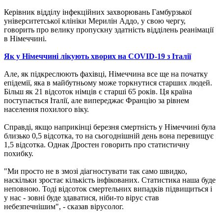
Керівник відділу інфекційних захворювань Гамбурзької
університетської клініки Мерилін Аддо, у свою чергу,
говорить про велику пропускну здатність відділень реанімації
в Німеччині.
Як у Німеччині лікують хворих на COVID-19 з Італії
Але, як підкреслюють фахівці, Німеччина все ще на початку
епідемії, яка в майбутньому може торкнутися старших людей.
Більш як 21 відсоток німців є старші 65 років. Ця країна
поступається Італії, але випереджає Францію за рівнем
населення похилого віку.
Справді, якщо наприкінці березня смертність у Німеччині була
близько 0,5 відсотка, то на сьогоднішній день вона перевищує
1,5 відсотка. Однак Дростен говорить про статистичну
похибку.
"Ми просто не в змозі діагностувати так само швидко,
наскільки зростає кількість інфікованих. Статистика наша буде
неповною. Тоді відсоток смертельних випадків підвищиться і
у нас - зовні буде здаватися, ніби-то вірус став
небезпечнішим", - сказав вірусолог.