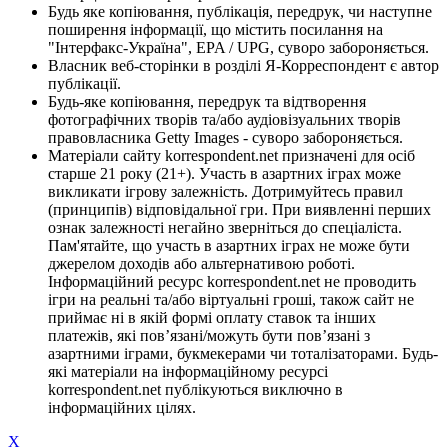
Будь яке копіювання, публікація, передрук, чи наступне
поширення інформації, що містить посилання на
"Інтерфакс-Україна", EPA / UPG, суворо забороняється.
Власник веб-сторінки в розділі Я-Корреспондент є автор
публікації.
Будь-яке копіювання, передрук та відтворення
фотографічних творів та/або аудіовізуальних творів
правовласника Getty Images - суворо забороняється.
Матеріали сайту korrespondent.net призначені для осіб
старше 21 року (21+). Участь в азартних іграх може
викликати ігрову залежність. Дотримуйтесь правил
(принципів) відповідальної гри. При виявленні перших
ознак залежності негайно зверніться до спеціаліста.
Пам'ятайте, що участь в азартних іграх не може бути
джерелом доходів або альтернативою роботі.
Інформаційний ресурс korrespondent.net не проводить
ігри на реальні та/або віртуальні гроші, також сайт не
приймає ні в якій формі оплату ставок та інших
платежів, які пов’язані/можуть бути пов’язані з
азартними іграми, букмекерами чи тоталізаторами. Будь-
які матеріали на інформаційному ресурсі
korrespondent.net публікуються виключно в
інформаційних цілях.
X