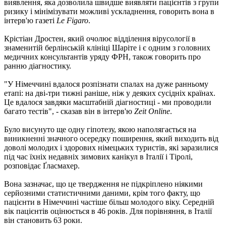
виявлення, яка дозволила швидше виявляти пацієнтів з групи
ризику і мінімізувати можливі ускладнення, говорить вона в
інтерв'ю газеті
Le Figaro
.
Крістіан Дростен, який очолює відділення вірусології в
знаменитій берлінській клініці Шаріте і є одним з головних
медичних консультантів уряду ФРН, також говорить про
ранню діагностику.
"У Німеччині вдалося розпізнати спалах на дуже ранньому
етапі: на дві-три тижні раніше, ніж у деяких сусідніх країнах.
Це вдалося завдяки масштабній діагностиці - ми проводили
багато тестів", - сказав він в інтерв'ю
Zeit Online
.
Було висунуто ще одну гіпотезу, якою наполягається на
виникненні значного осередку поширення, який виходить від
доволі молодих і здорових німецьких туристів, які заразилися
під час їхніх недавніх зимових канікул в Італії і Тіролі,
розповідає Ґласмахер.
Вона зазначає, що це твердження не підкріплено ніякими
серйозними статистичними даними, крім того факту, що
пацієнти в Німеччині частіше більш молодого віку. Середній
вік пацієнтів оцінюється в 46 років. Для порівняння, в Італії
він становить 63 роки.