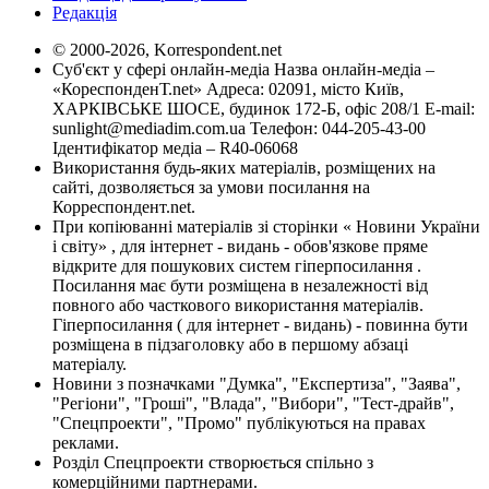
Редакція
© 2000-2026, Korrespondent.net
Суб'єкт у сфері онлайн-медіа Назва онлайн-медіа –
«КореспонденТ.net» Адреса: 02091, місто Київ,
ХАРКІВСЬКЕ ШОСЕ, будинок 172-Б, офіс 208/1 E-mail:
sunlight@mediadim.com.ua
Телефон: 044-205-43-00
Ідентифікатор медіа – R40-06068
Використання будь-яких матеріалів, розміщених на
сайті, дозволяється за умови посилання на
Корреспондент.net.
При копіюванні матеріалів зі сторінки « Новини України
і світу» , для інтернет - видань - обов'язкове пряме
відкрите для пошукових систем гіперпосилання .
Посилання має бути розміщена в незалежності від
повного або часткового використання матеріалів.
Гіперпосилання ( для інтернет - видань) - повинна бути
розміщена в підзаголовку або в першому абзаці
матеріалу.
Новини з позначками "Думка", "Експертиза", "Заява",
"Регіони", "Гроші", "Влада", "Вибори", "Тест-драйв",
"Спецпроекти", "Промо" публікуються на правах
реклами.
Розділ Спецпроекти створюється спільно з
комерційними партнерами.