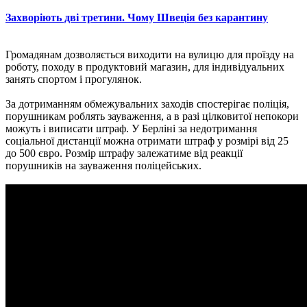
Захворіють дві третини. Чому Швеція без карантину
Громадянам дозволяється виходити на вулицю для проїзду на
роботу, походу в продуктовий магазин, для індивідуальних
занять спортом і прогулянок.
За дотриманням обмежувальних заходів спостерігає поліція,
порушникам роблять зауваження, а в разі цілковитої непокори
можуть і виписати штраф. У Берліні за недотримання
соціальної дистанції можна отримати штраф у розмірі від 25
до 500 євро. Розмір штрафу залежатиме від реакції
порушників на зауваження поліцейських.