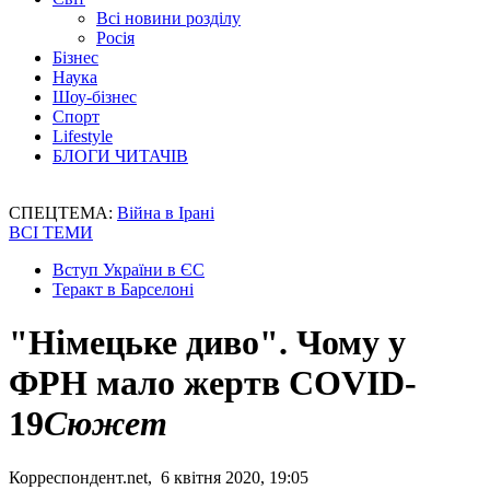
Всі новини розділу
Росія
Бізнес
Наука
Шоу-бізнес
Спорт
Lifestyle
БЛОГИ ЧИТАЧІВ
СПЕЦТЕМА:
Війна в Ірані
ВСІ ТЕМИ
Вступ України в ЄС
Теракт в Барселоні
"Німецьке диво". Чому у
ФРН мало жертв COVID-
19
Сюжет
Корреспондент.net, 6 квітня 2020, 19:05