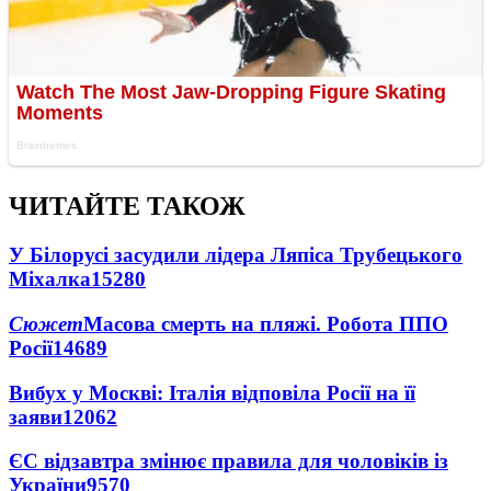
ЧИТАЙТЕ ТАКОЖ
У Білорусі засудили лідера Ляпіса Трубецького
Міхалка
15280
Сюжет
Масова смерть на пляжі. Робота ППО
Росії
14689
Вибух у Москві: Італія відповіла Росії на її
заяви
12062
ЄС відзавтра змінює правила для чоловіків із
України
9570