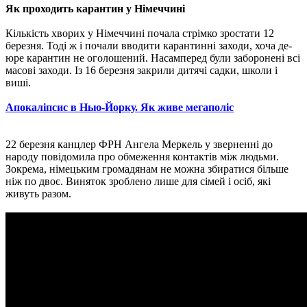
Як проходить карантин у Німеччині
Кількість хворих у Німеччині почала стрімко зростати 12
березня. Тоді ж і почали вводити карантинні заходи, хоча де-
юре карантин не оголошений. Насамперед були заборонені всі
масові заходи. Із 16 березня закрили дитячі садки, школи і
виші.
Апокаліпсис в Нью-Йорку. Як живе мегаполіс
22 березня канцлер ФРН Ангела Меркель у зверненні до
народу повідомила про обмеження контактів між людьми.
Зокрема, німецьким громадянам не можна збиратися більше
ніж по двоє. Виняток зроблено лише для сімей і осіб, які
живуть разом.