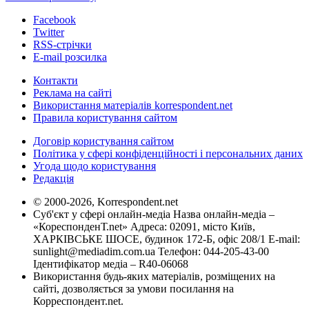
Facebook
Twitter
RSS-стрічки
E-mail розсилка
Контакти
Реклама на сайті
Використання матеріалів korrespondent.net
Правила користування сайтом
Договір користування сайтом
Політика у сфері конфіденційності і персональних даних
Угода щодо користування
Редакція
© 2000-2026, Korrespondent.net
Суб'єкт у сфері онлайн-медіа Назва онлайн-медіа –
«КореспонденТ.net» Адреса: 02091, місто Київ,
ХАРКІВСЬКЕ ШОСЕ, будинок 172-Б, офіс 208/1 E-mail:
sunlight@mediadim.com.ua
Телефон: 044-205-43-00
Ідентифікатор медіа – R40-06068
Використання будь-яких матеріалів, розміщених на
сайті, дозволяється за умови посилання на
Корреспондент.net.