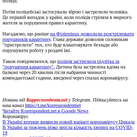
поліції.
Потім поліцейські застосували зброю і застрелили чоловіка.
Це перший випадок у країні, коли поліція стріляла в мирного
жителя за порушення правил карантину.
Нагадаємо, що раніше
на Філіппінах дозволили розстрілювати
порушників карантину
. Глава держави дозволив силовикам
"пристрелити" тих, хто буде влаштовувати безлади або
порушувати роботу з роздачі їжі.
Також повідомлялося, що
поліція застрелила підлітка за
"порушення карантину".
Дитина була застрелена вдома на
балконі через 20 хвилин після набрання чинності
комендантської години, введеної через спалах коронавірусу.
Новини від
Корреспондент.net
у Telegram. Підписуйтесь на
наш канал
https://t.me/korrespondentnet
Читайте Korrespondent.net в Google News
Коронавірус
В Україні вперше виявили новий варіант коронавірусу Цикада
В Україні за тиждень різко зросла кількість хворих на COVID-
19