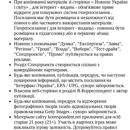
При копіюванні матеріалів зі сторінки « Новини України
і світу» , для інтернет - видань - обов'язкове пряме
відкрите для пошукових систем гіперпосилання .
Посилання має бути розміщена в незалежності від
повного або часткового використання матеріалів.
Гіперпосилання ( для інтернет - видань) - повинна бути
розміщена в підзаголовку або в першому абзаці
матеріалу.
Новини з позначками "Думка", "Експертиза", "Заява",
"Регіони", "Гроші", "Влада", "Вибори", "Тест-драйв",
"Спецпроекти", "Промо" публікуються на правах
реклами.
Розділ Спецпроекти створюється спільно з
комерційними партнерами.
Будь яке копіювання, публікація, передрук, чи наступне
поширення інформації, що містить посилання на
"Інтерфакс-Україна", EPA / UPG, суворо забороняється.
Власник веб-сторінки в розділі Я-Корреспондент є автор
публікації.
Будь-яке копіювання, передрук та відтворення
фотографічних творів та/або аудіовізуальних творів
правовласника Getty Images - суворо забороняється.
Матеріали сайту korrespondent.net призначені для осіб
старше 21 року (21+). Участь в азартних іграх може
викликати ігрову залежність. Дотримуйтесь правил