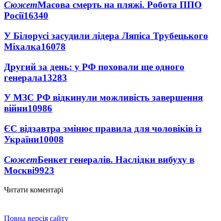
Сюжет
Масова смерть на пляжі. Робота ППО
Росії
16340
У Білорусі засудили лідера Ляпіса Трубецького
Міхалка
16078
Другий за день: у РФ поховали ще одного
генерала
13283
У МЗС РФ відкинули можливість завершення
війни
10986
ЄС відзавтра змінює правила для чоловіків із
України
10008
Сюжет
Бенкет генералів. Наслідки вибуху в
Москві
9923
Читати коментарі
Повна версія сайту