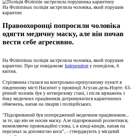
На Філіппінах поліція застрелила чоловіка, який порушив
карантин
Правоохоронці попросили чоловіка
одягти медичну маску, але він почав
вести себе агресивно.
На Філіппінах поліція застрелила чоловіка, який порушив
карантин. Про це повідомляє
Independent
у понеділок, 6
квітня.
Стрілянина сталася на контрольно-пропускному пункті в
південному місті Насипит у провінції Агусан-дель-Норте. 63-
річний чоловік був у нетверезому стані, і після зауважень з
боку медичних працівників дотримуватися карантинних
обмежень, напав на лікарів і поліцейських.
"Підозрюваний був попереджений медичним працівником...
за те, що він не носив маску. Але підозрюваний розлютився,
вимовляючи провокаційні слова, і, в кінці-кінців, напав на
персонал за допомогою коси", - стверджують у місцевій