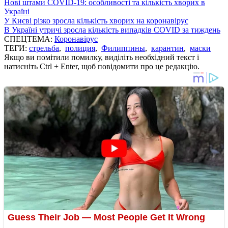
Нові штами COVID-19: особливості та кількість хворих в
Україні
У Києві різко зросла кількість хворих на коронавірус
В Україні утричі зросла кількість випадків COVID за тиждень
СПЕЦТЕМА:
Коронавірус
ТЕГИ:
стрельба
,
полиция
,
Филиппины
,
карантин
,
маски
Якщо ви помітили помилку, виділіть необхідний текст і
натисніть Ctrl + Enter, щоб повідомити про це редакцію.