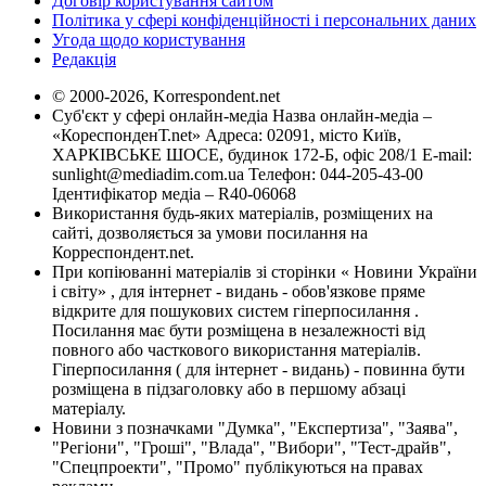
Договір користування сайтом
Політика у сфері конфіденційності і персональних даних
Угода щодо користування
Редакція
© 2000-2026, Korrespondent.net
Суб'єкт у сфері онлайн-медіа Назва онлайн-медіа –
«КореспонденТ.net» Адреса: 02091, місто Київ,
ХАРКІВСЬКЕ ШОСЕ, будинок 172-Б, офіс 208/1 E-mail:
sunlight@mediadim.com.ua
Телефон: 044-205-43-00
Ідентифікатор медіа – R40-06068
Використання будь-яких матеріалів, розміщених на
сайті, дозволяється за умови посилання на
Корреспондент.net.
При копіюванні матеріалів зі сторінки « Новини України
і світу» , для інтернет - видань - обов'язкове пряме
відкрите для пошукових систем гіперпосилання .
Посилання має бути розміщена в незалежності від
повного або часткового використання матеріалів.
Гіперпосилання ( для інтернет - видань) - повинна бути
розміщена в підзаголовку або в першому абзаці
матеріалу.
Новини з позначками "Думка", "Експертиза", "Заява",
"Регіони", "Гроші", "Влада", "Вибори", "Тест-драйв",
"Спецпроекти", "Промо" публікуються на правах