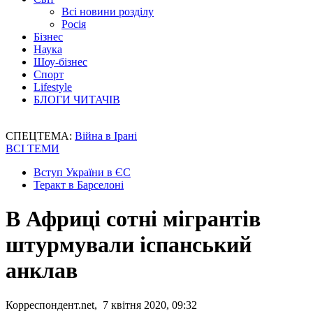
Всі новини розділу
Росія
Бізнес
Наука
Шоу-бізнес
Спорт
Lifestyle
БЛОГИ ЧИТАЧІВ
СПЕЦТЕМА:
Війна в Ірані
ВСІ ТЕМИ
Вступ України в ЄС
Теракт в Барселоні
В Африці сотні мігрантів
штурмували іспанський
анклав
Корреспондент.net, 7 квітня 2020, 09:32