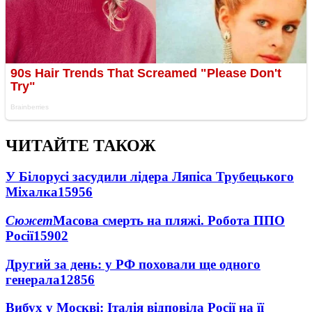
ЧИТАЙТЕ ТАКОЖ
У Білорусі засудили лідера Ляпіса Трубецького
Міхалка
15956
Сюжет
Масова смерть на пляжі. Робота ППО
Росії
15902
Другий за день: у РФ поховали ще одного
генерала
12856
Вибух у Москві: Італія відповіла Росії на її