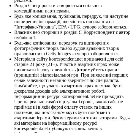
реклами.
Розділ Спецпроекти створюється спільно з
комерційними партнерами.
Будь яке копіювання, публікація, передрук, чи наступне
поширення інформації, що містить посилання на
"Інтерфакс-Україна", EPA / UPG, суворо забороняється.
Власник веб-сторінки в розділі Я-Корреспондент є автор
публікації.
Будь-яке копіювання, передрук та відтворення
фотографічних творів та/або аудіовізуальних творів
правовласника Getty Images - суворо забороняється.
Матеріали сайту korrespondent.net призначені для осіб
старше 21 року (21+). Участь в азартних іграх може
викликати ігрову залежність. Дотримуйтесь правил
(принципів) відповідальної гри. При виявленні перших
ознак залежності негайно зверніться до спеціаліста.
Пам'ятайте, що участь в азартних іграх не може бути
джерелом доходів або альтернативою роботі.
Інформаційний ресурс korrespondent.net не проводить
ігри на реальні та/або віртуальні гроші, також сайт не
приймає ні в якій формі оплату ставок та інших
платежів, які пов’язані/можуть бути пов’язані з
азартними іграми, букмекерами чи тоталізаторами. Будь-
які матеріали на інформаційному ресурсі
korrespondent.net публікуються виключно в