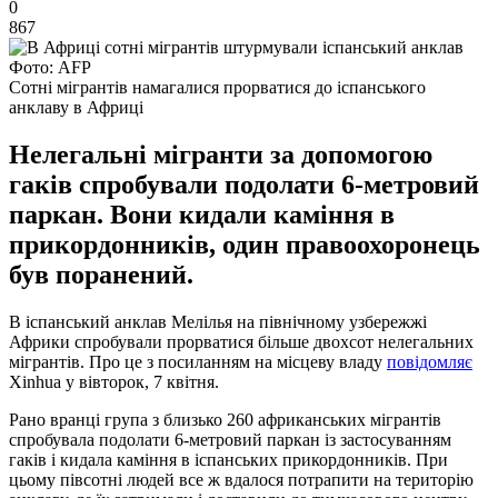
0
867
Фото: AFP
Сотні мігрантів намагалися прорватися до іспанського
анклаву в Африці
Нелегальні мігранти за допомогою
гаків спробували подолати 6-метровий
паркан. Вони кидали каміння в
прикордонників, один правоохоронець
був поранений.
В іспанський анклав Мелілья на північному узбережжі
Африки спробували прорватися більше двохсот нелегальних
мігрантів. Про це з посиланням на місцеву владу
повідомляє
Xinhua у вівторок, 7 квітня.
Рано вранці група з близько 260 африканських мігрантів
спробувала подолати 6-метровий паркан із застосуванням
гаків і кидала каміння в іспанських прикордонників. При
цьому півсотні людей все ж вдалося потрапити на територію