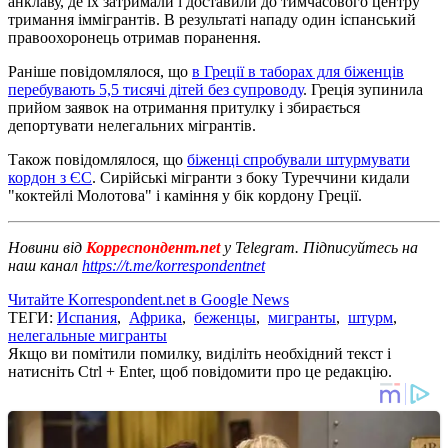
анклаву, де їх затримали і доставили до тимчасового центру
тримання іммігрантів. В результаті нападу один іспанський
правоохоронець отримав поранення.
Раніше повідомлялося, що
в Греції в таборах для біженців
перебувають 5,5 тисячі дітей без супроводу
. Греція зупинила
прийом заявок на отримання притулку і збирається
депортувати нелегальних мігрантів.
Також повідомлялося, що
біженці спробували штурмувати
кордон з ЄС
. Сирійські мігранти з боку Туреччини кидали
"коктейлі Молотова" і каміння у бік кордону Греції.
Новини від
Корреспондент.net
у Telegram. Підписуйтесь на
наш канал
https://t.me/korrespondentnet
Читайте Korrespondent.net в Google News
ТЕГИ:
Испания
,
Африка
,
беженцы
,
мигранты
,
штурм
,
нелегальные мигранты
Якщо ви помітили помилку, виділіть необхідний текст і
натисніть Ctrl + Enter, щоб повідомити про це редакцію.