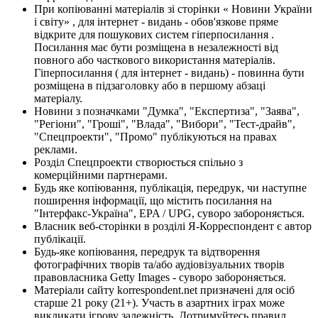
При копіюванні матеріалів зі сторінки « Новини України
і світу» , для інтернет - видань - обов'язкове пряме
відкрите для пошукових систем гіперпосилання .
Посилання має бути розміщена в незалежності від
повного або часткового використання матеріалів.
Гіперпосилання ( для інтернет - видань) - повинна бути
розміщена в підзаголовку або в першому абзаці
матеріалу.
Новини з позначками "Думка", "Експертиза", "Заява",
"Регіони", "Гроші", "Влада", "Вибори", "Тест-драйв",
"Спецпроекти", "Промо" публікуються на правах
реклами.
Розділ Спецпроекти створюється спільно з
комерційними партнерами.
Будь яке копіювання, публікація, передрук, чи наступне
поширення інформації, що містить посилання на
"Інтерфакс-Україна", EPA / UPG, суворо забороняється.
Власник веб-сторінки в розділі Я-Корреспондент є автор
публікації.
Будь-яке копіювання, передрук та відтворення
фотографічних творів та/або аудіовізуальних творів
правовласника Getty Images - суворо забороняється.
Матеріали сайту korrespondent.net призначені для осіб
старше 21 року (21+). Участь в азартних іграх може
викликати ігрову залежність. Дотримуйтесь правил