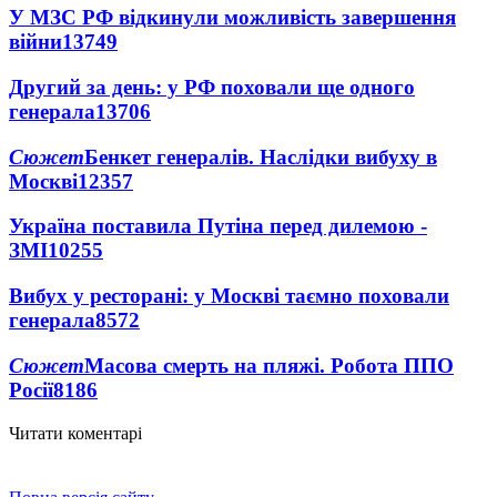
У МЗС РФ відкинули можливість завершення
війни
13749
Другий за день: у РФ поховали ще одного
генерала
13706
Сюжет
Бенкет генералів. Наслідки вибуху в
Москві
12357
Україна поставила Путіна перед дилемою -
ЗМІ
10255
Вибух у ресторані: у Москві таємно поховали
генерала
8572
Сюжет
Масова смерть на пляжі. Робота ППО
Росії
8186
Читати коментарі