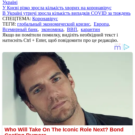
Україні
У Києві різко зросла кількість хворих на коронавірус
В Україні утричі зросла кількість випадків COVID за тиждень
СПЕЦТЕМА:
Коронавірус
ТЕГИ:
глобальный экономический кризис
,
Европа
,
Всемирный банк
,
экономика
,
ВВП
,
карантин
Якщо ви помітили помилку, виділіть необхідний текст і
натисніть Ctrl + Enter, щоб повідомити про це редакцію.