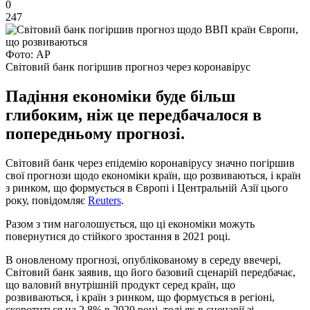
0
247
Фото: AP
Світовий банк погіршив прогноз через коронавірус
Падіння економіки буде більш
глибоким, ніж це передбачалося в
попередньому прогнозі.
Світовий банк через епідемію коронавірусу значно погіршив
свої прогнози щодо економіки країн, що розвиваються, і країн
з ринком, що формується в Європі і Центральній Азії цього
року, повідомляє
Reuters
.
Разом з тим наголошується, що ці економіки можуть
повернутися до стійкого зростання в 2021 році.
В оновленому прогнозі, опублікованому в середу ввечері,
Світовий банк заявив, що його базовий сценарій передбачає,
що валовий внутрішній продукт серед країн, що
розвиваються, і країн з ринком, що формується в регіоні,
скоротиться на 2,8% в 2020 році, тоді як в сценарії зі