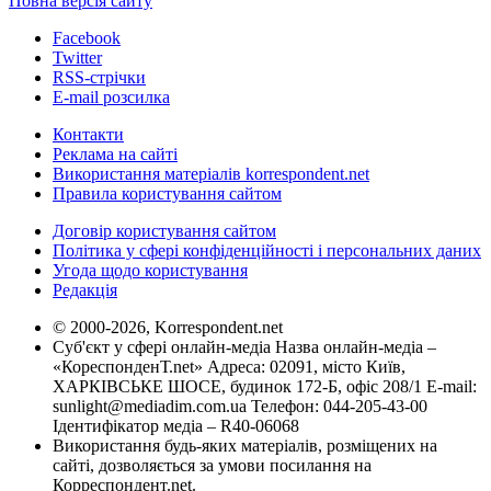
Повна версія сайту
Facebook
Twitter
RSS-стрічки
E-mail розсилка
Контакти
Реклама на сайті
Використання матеріалів korrespondent.net
Правила користування сайтом
Договір користування сайтом
Політика у сфері конфіденційності і персональних даних
Угода щодо користування
Редакція
© 2000-2026, Korrespondent.net
Суб'єкт у сфері онлайн-медіа Назва онлайн-медіа –
«КореспонденТ.net» Адреса: 02091, місто Київ,
ХАРКІВСЬКЕ ШОСЕ, будинок 172-Б, офіс 208/1 E-mail:
sunlight@mediadim.com.ua
Телефон: 044-205-43-00
Ідентифікатор медіа – R40-06068
Використання будь-яких матеріалів, розміщених на
сайті, дозволяється за умови посилання на
Корреспондент.net.