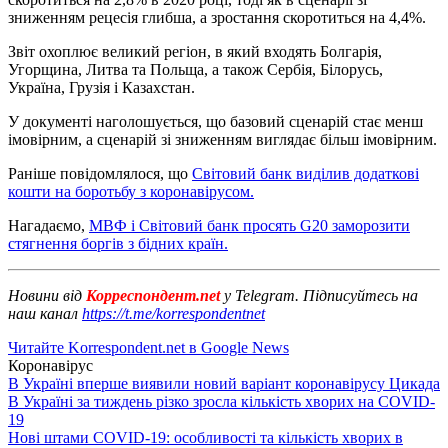
зниженням рецесія глибша, а зростання скоротиться на 4,4%.
Звіт охоплює великий регіон, в який входять Болгарія,
Угорщина, Литва та Польща, а також Сербія, Білорусь,
Україна, Грузія і Казахстан.
У документі наголошується, що базовий сценарій стає менш
імовірним, а сценарій зі зниженням виглядає більш імовірним.
Раніше повідомлялося, що
Світовий банк виділив додаткові
кошти на боротьбу з коронавірусом.
Нагадаємо,
МВФ і Світовий банк просять G20 заморозити
стягнення боргів з бідних країн.
Новини від
Корреспондент.net
у Telegram. Підписуйтесь на
наш канал
https://t.me/korrespondentnet
Читайте Korrespondent.net в Google News
Коронавірус
В Україні вперше виявили новий варіант коронавірусу Цикада
В Україні за тиждень різко зросла кількість хворих на COVID-
19
Нові штами COVID-19: особливості та кількість хворих в