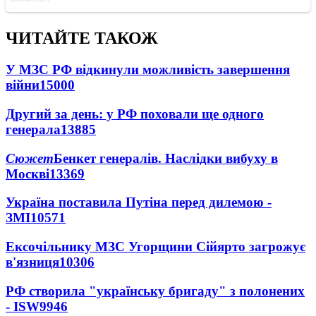
ЧИТАЙТЕ ТАКОЖ
У МЗС РФ відкинули можливість завершення
війни
15000
Другий за день: у РФ поховали ще одного
генерала
13885
Сюжет
Бенкет генералів. Наслідки вибуху в
Москві
13369
Україна поставила Путіна перед дилемою -
ЗМІ
10571
Ексочільнику МЗС Угорщини Сійярто загрожує
в'язниця
10306
РФ створила "українську бригаду" з полонених
- ISW
9946