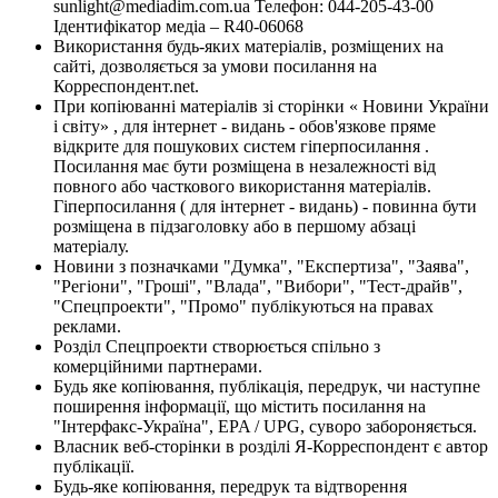
sunlight@mediadim.com.ua
Телефон: 044-205-43-00
Ідентифікатор медіа – R40-06068
Використання будь-яких матеріалів, розміщених на
сайті, дозволяється за умови посилання на
Корреспондент.net.
При копіюванні матеріалів зі сторінки « Новини України
і світу» , для інтернет - видань - обов'язкове пряме
відкрите для пошукових систем гіперпосилання .
Посилання має бути розміщена в незалежності від
повного або часткового використання матеріалів.
Гіперпосилання ( для інтернет - видань) - повинна бути
розміщена в підзаголовку або в першому абзаці
матеріалу.
Новини з позначками "Думка", "Експертиза", "Заява",
"Регіони", "Гроші", "Влада", "Вибори", "Тест-драйв",
"Спецпроекти", "Промо" публікуються на правах
реклами.
Розділ Спецпроекти створюється спільно з
комерційними партнерами.
Будь яке копіювання, публікація, передрук, чи наступне
поширення інформації, що містить посилання на
"Інтерфакс-Україна", EPA / UPG, суворо забороняється.
Власник веб-сторінки в розділі Я-Корреспондент є автор
публікації.
Будь-яке копіювання, передрук та відтворення