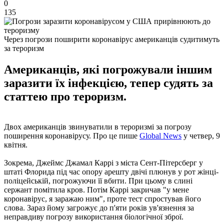
0
135
Через погрози поширити коронавірус американців судитимуть
за тероризм
Американців, які погрожували іншим
заразити їх інфекцією, тепер судять за
статтею про тероризм.
Двох американців звинуватили в тероризмі за погрозу
поширення коронавірусу. Про це пише
Global News
у четвер, 9
квітня.
Зокрема, Джеймс Джамал Каррі з міста Сент-Пітерсберг у
штаті Флорида під час опору арешту двічі плюнув у рот жінці-
поліцейській, погрожуючи її вбити. При цьому в слині
сержант помітила кров. Потім Каррі закричав "у мене
коронавірус, я заражаю ним", проте тест спростував його
слова. Зараз йому загрожує до п'яти років ув'язнення за
неправдиву погрозу використання біологічної зброї.