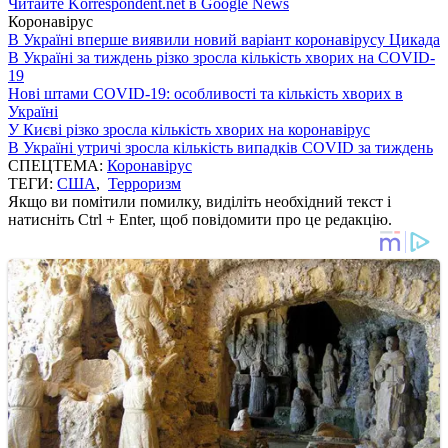
Читайте Korrespondent.net в Google News
Коронавірус
В Україні вперше виявили новий варіант коронавірусу Цикада
В Україні за тиждень різко зросла кількість хворих на COVID-
19
Нові штами COVID-19: особливості та кількість хворих в
Україні
У Києві різко зросла кількість хворих на коронавірус
В Україні утричі зросла кількість випадків COVID за тиждень
СПЕЦТЕМА:
Коронавірус
ТЕГИ:
США
,
Терроризм
Якщо ви помітили помилку, виділіть необхідний текст і
натисніть Ctrl + Enter, щоб повідомити про це редакцію.