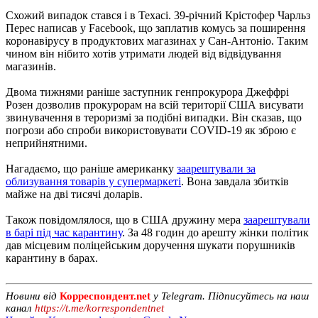
Схожий випадок стався і в Техасі. 39-річний Крістофер Чарльз
Перес написав у Facebook, що заплатив комусь за поширення
коронавірусу в продуктових магазинах у Сан-Антоніо. Таким
чином він нібито хотів утримати людей від відвідування
магазинів.
Двома тижнями раніше заступник генпрокурора Джеффрі
Розен дозволив прокурорам на всій території США висувати
звинувачення в тероризмі за подібні випадки. Він сказав, що
погрози або спроби використовувати COVID-19 як зброю є
неприйнятними.
Нагадаємо, що раніше американку
заарештували за
облизування товарів у супермаркеті
. Вона завдала збитків
майже на дві тисячі доларів.
Також повідомлялося, що в США дружину мера
заарештували
в барі під час карантину
. За 48 годин до арешту жінки політик
дав місцевим поліцейським доручення шукати порушників
карантину в барах.
Новини від
Корреспондент.net
у Telegram. Підписуйтесь на наш
канал
https://t.me/korrespondentnet