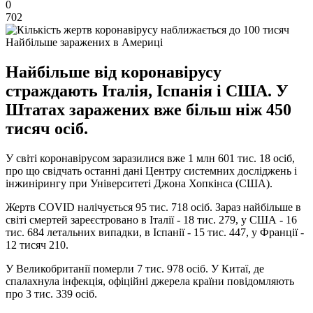
0
702
Найбільше заражених в Америці
Найбільше від коронавірусу
страждають Італія, Іспанія і США. У
Штатах заражених вже більш ніж 450
тисяч осіб.
У світі коронавірусом заразилися вже 1 млн 601 тис. 18 осіб,
про що свідчать останні дані Центру системних досліджень і
інжинірингу при Університеті Джона Хопкінса (США).
Жертв COVID налічується 95 тис. 718 осіб. Зараз найбільше в
світі смертей зареєстровано в Італії - 18 тис. 279, у США - 16
тис. 684 летальних випадки, в Іспанії - 15 тис. 447, у Франції -
12 тисяч 210.
У Великобританії померли 7 тис. 978 осіб. У Китаї, де
спалахнула інфекція, офіційні джерела країни повідомляють
про 3 тис. 339 осіб.