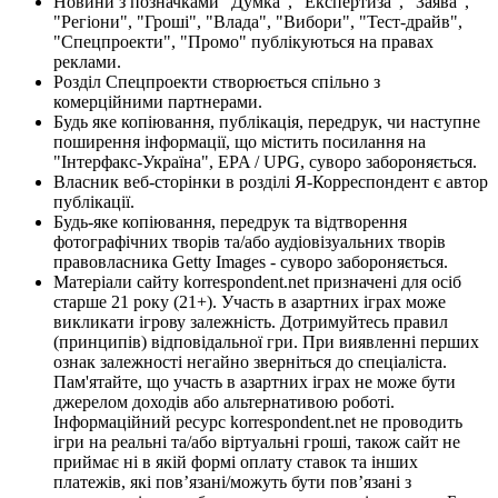
Новини з позначками "Думка", "Експертиза", "Заява",
"Регіони", "Гроші", "Влада", "Вибори", "Тест-драйв",
"Спецпроекти", "Промо" публікуються на правах
реклами.
Розділ Спецпроекти створюється спільно з
комерційними партнерами.
Будь яке копіювання, публікація, передрук, чи наступне
поширення інформації, що містить посилання на
"Інтерфакс-Україна", EPA / UPG, суворо забороняється.
Власник веб-сторінки в розділі Я-Корреспондент є автор
публікації.
Будь-яке копіювання, передрук та відтворення
фотографічних творів та/або аудіовізуальних творів
правовласника Getty Images - суворо забороняється.
Матеріали сайту korrespondent.net призначені для осіб
старше 21 року (21+). Участь в азартних іграх може
викликати ігрову залежність. Дотримуйтесь правил
(принципів) відповідальної гри. При виявленні перших
ознак залежності негайно зверніться до спеціаліста.
Пам'ятайте, що участь в азартних іграх не може бути
джерелом доходів або альтернативою роботі.
Інформаційний ресурс korrespondent.net не проводить
ігри на реальні та/або віртуальні гроші, також сайт не
приймає ні в якій формі оплату ставок та інших
платежів, які пов’язані/можуть бути пов’язані з