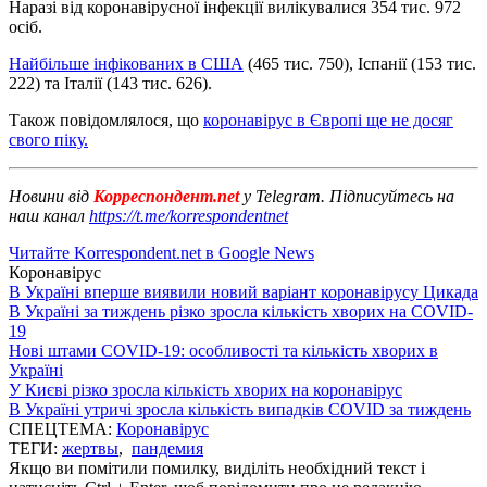
Наразі від коронавірусної інфекції вилікувалися 354 тис. 972
осіб.
Найбільше інфікованих в США
(465 тис. 750), Іспанії (153 тис.
222) та Італії (143 тис. 626).
Також повідомлялося, що
коронавірус в Європі ще не досяг
свого піку.
Новини від
Корреспондент.net
у Telegram. Підписуйтесь на
наш канал
https://t.me/korrespondentnet
Читайте Korrespondent.net в Google News
Коронавірус
В Україні вперше виявили новий варіант коронавірусу Цикада
В Україні за тиждень різко зросла кількість хворих на COVID-
19
Нові штами COVID-19: особливості та кількість хворих в
Україні
У Києві різко зросла кількість хворих на коронавірус
В Україні утричі зросла кількість випадків COVID за тиждень
СПЕЦТЕМА:
Коронавірус
ТЕГИ:
жертвы
,
пандемия
Якщо ви помітили помилку, виділіть необхідний текст і