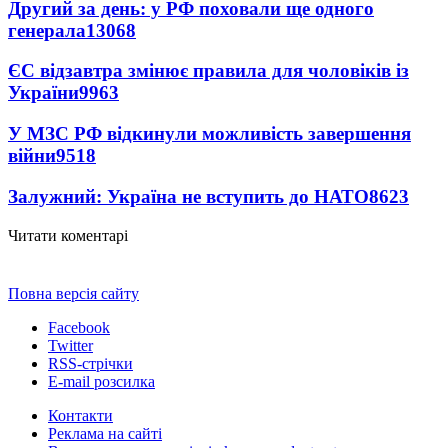
Другий за день: у РФ поховали ще одного
генерала
13068
ЄС відзавтра змінює правила для чоловіків із
України
9963
У МЗС РФ відкинули можливість завершення
війни
9518
Залужний: Україна не вступить до НАТО
8623
Читати коментарі
Повна версія сайту
Facebook
Twitter
RSS-стрічки
E-mail розсилка
Контакти
Реклама на сайті