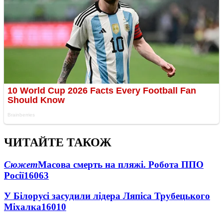
ЧИТАЙТЕ ТАКОЖ
Сюжет
Масова смерть на пляжі. Робота ППО
Росії
16063
У Білорусі засудили лідера Ляпіса Трубецького
Міхалка
16010