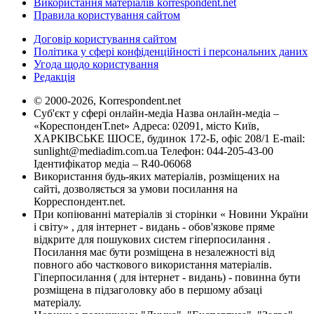
Використання матеріалів korrespondent.net
Правила користування сайтом
Договір користування сайтом
Політика у сфері конфіденційності і персональних даних
Угода щодо користування
Редакція
© 2000-2026, Korrespondent.net
Суб'єкт у сфері онлайн-медіа Назва онлайн-медіа –
«КореспонденТ.net» Адреса: 02091, місто Київ,
ХАРКІВСЬКЕ ШОСЕ, будинок 172-Б, офіс 208/1 E-mail:
sunlight@mediadim.com.ua
Телефон: 044-205-43-00
Ідентифікатор медіа – R40-06068
Використання будь-яких матеріалів, розміщених на
сайті, дозволяється за умови посилання на
Корреспондент.net.
При копіюванні матеріалів зі сторінки « Новини України
і світу» , для інтернет - видань - обов'язкове пряме
відкрите для пошукових систем гіперпосилання .
Посилання має бути розміщена в незалежності від
повного або часткового використання матеріалів.
Гіперпосилання ( для інтернет - видань) - повинна бути
розміщена в підзаголовку або в першому абзаці
матеріалу.