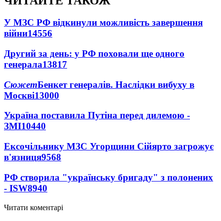
ЧИТАЙТЕ ТАКОЖ
У МЗС РФ відкинули можливість завершення
війни
14556
Другий за день: у РФ поховали ще одного
генерала
13817
Сюжет
Бенкет генералів. Наслідки вибуху в
Москві
13000
Україна поставила Путіна перед дилемою -
ЗМІ
10440
Ексочільнику МЗС Угорщини Сійярто загрожує
в'язниця
9568
РФ створила "українську бригаду" з полонених
- ISW
8940
Читати коментарі