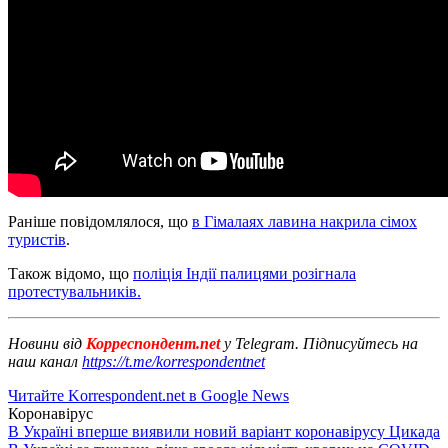
Раніше повідомлялося, що
в Гімалаях лавина накрила сімох
туристів
.
Також відомо, що
поліція Індії палицями розігнала
протестувальників.
Новини від
Корреспондент.net
у Telegram. Підписуйтесь на
наш канал
https://t.me/korrespondentnet
Читайте Korrespondent.net в Google News
Коронавірус
В Україні вперше виявили новий варіант коронавірусу Цикада