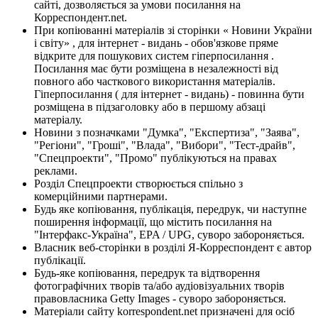
сайті, дозволяється за умови посилання на
Корреспондент.net.
При копіюванні матеріалів зі сторінки « Новини України
і світу» , для інтернет - видань - обов'язкове пряме
відкрите для пошукових систем гіперпосилання .
Посилання має бути розміщена в незалежності від
повного або часткового використання матеріалів.
Гіперпосилання ( для інтернет - видань) - повинна бути
розміщена в підзаголовку або в першому абзаці
матеріалу.
Новини з позначками "Думка", "Експертиза", "Заява",
"Регіони", "Гроші", "Влада", "Вибори", "Тест-драйв",
"Спецпроекти", "Промо" публікуються на правах
реклами.
Розділ Спецпроекти створюється спільно з
комерційними партнерами.
Будь яке копіювання, публікація, передрук, чи наступне
поширення інформації, що містить посилання на
"Інтерфакс-Україна", EPA / UPG, суворо забороняється.
Власник веб-сторінки в розділі Я-Корреспондент є автор
публікації.
Будь-яке копіювання, передрук та відтворення
фотографічних творів та/або аудіовізуальних творів
правовласника Getty Images - суворо забороняється.
Матеріали сайту korrespondent.net призначені для осіб