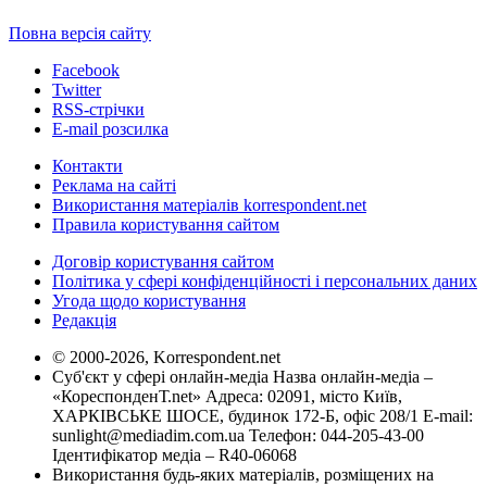
Повна версія сайту
Facebook
Twitter
RSS-стрічки
E-mail розсилка
Контакти
Реклама на сайті
Використання матеріалів korrespondent.net
Правила користування сайтом
Договір користування сайтом
Політика у сфері конфіденційності і персональних даних
Угода щодо користування
Редакція
© 2000-2026, Korrespondent.net
Суб'єкт у сфері онлайн-медіа Назва онлайн-медіа –
«КореспонденТ.net» Адреса: 02091, місто Київ,
ХАРКІВСЬКЕ ШОСЕ, будинок 172-Б, офіс 208/1 E-mail:
sunlight@mediadim.com.ua
Телефон: 044-205-43-00
Ідентифікатор медіа – R40-06068
Використання будь-яких матеріалів, розміщених на