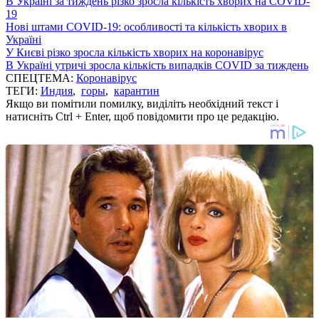
В Україні за тиждень різко зросла кількість хворих на COVID-
19
Нові штами COVID-19: особливості та кількість хворих в
Україні
У Києві різко зросла кількість хворих на коронавірус
В Україні утричі зросла кількість випадків COVID за тиждень
СПЕЦТЕМА:
Коронавірус
ТЕГИ:
Индия
,
горы
,
карантин
Якщо ви помітили помилку, виділіть необхідний текст і
натисніть Ctrl + Enter, щоб повідомити про це редакцію.