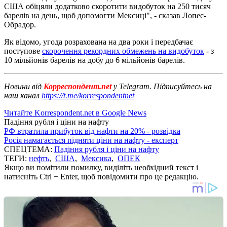
США обіцяли додатково скоротити видобуток на 250 тисяч
барелів на день, щоб допомогти Мексиці", - сказав Лопес-
Обрадор.
Як відомо, угода розрахована на два роки і передбачає
поступове
скорочення рекордних обмежень на видобуток
- з
10 мільйонів барелів на добу до 6 мільйонів барелів.
Новини від
Корреспондент.net
у Telegram. Підписуйтесь на
наш канал
https://t.me/korrespondentnet
Читайте Korrespondent.net в Google News
Падіння рубля і ціни на нафту
РФ втратила прибуток від нафти на 20% - розвідка
Росія намагається підняти ціни на нафту - експерт
СПЕЦТЕМА:
Падіння рубля і ціни на нафту
ТЕГИ:
нефть
,
США
,
Мексика
,
ОПЕК
Якщо ви помітили помилку, виділіть необхідний текст і
натисніть Ctrl + Enter, щоб повідомити про це редакцію.