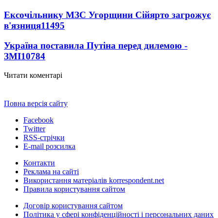
Ексочільнику МЗС Угорщини Сійярто загрожує
в'язниця
11495
Україна поставила Путіна перед дилемою -
ЗМІ
10784
Читати коментарі
Повна версія сайту
Facebook
Twitter
RSS-стрічки
E-mail розсилка
Контакти
Реклама на сайті
Використання матеріалів korrespondent.net
Правила користування сайтом
Договір користування сайтом
Політика у сфері конфіденційності і персональних даних