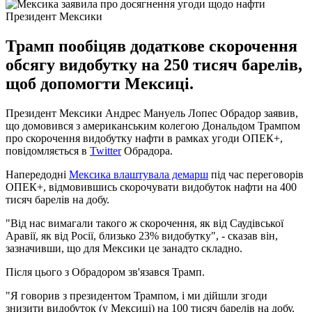
Президент Мексики
Трамп пообіцяв додаткове скорочення
обсягу видобутку на 250 тисяч барелів,
щоб допомогти Мексиці.
Президент Мексики Андрес Мануель Лопес Обрадор заявив,
що домовився з американським колегою Дональдом Трампом
про скорочення видобутку нафти в рамках угоди ОПЕК+,
повідомляється в
Twitter
Обрадора.
Напередодні
Мексика влаштувала демарш
під час переговорів
ОПЕК+, відмовившись скорочувати видобуток нафти на 400
тисяч барелів на добу.
"Від нас вимагали такого ж скорочення, як від Саудівської
Аравії, як від Росії, близько 23% видобутку", - сказав він,
зазначивши, що для Мексики це занадто складно.
Після цього з Обрадором зв'язався Трамп.
"Я говорив з президентом Трампом, і ми дійшли згоди
знизити видобуток (у Мексиці) на 100 тисяч барелів на добу.