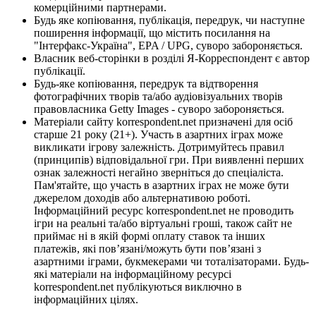
комерційними партнерами.
Будь яке копіювання, публікація, передрук, чи наступне
поширення інформації, що містить посилання на
"Інтерфакс-Україна", EPA / UPG, суворо забороняється.
Власник веб-сторінки в розділі Я-Корреспондент є автор
публікації.
Будь-яке копіювання, передрук та відтворення
фотографічних творів та/або аудіовізуальних творів
правовласника Getty Images - суворо забороняється.
Матеріали сайту korrespondent.net призначені для осіб
старше 21 року (21+). Участь в азартних іграх може
викликати ігрову залежність. Дотримуйтесь правил
(принципів) відповідальної гри. При виявленні перших
ознак залежності негайно зверніться до спеціаліста.
Пам'ятайте, що участь в азартних іграх не може бути
джерелом доходів або альтернативою роботі.
Інформаційний ресурс korrespondent.net не проводить
ігри на реальні та/або віртуальні гроші, також сайт не
приймає ні в якій формі оплату ставок та інших
платежів, які пов’язані/можуть бути пов’язані з
азартними іграми, букмекерами чи тоталізаторами. Будь-
які матеріали на інформаційному ресурсі
korrespondent.net публікуються виключно в
інформаційних цілях.