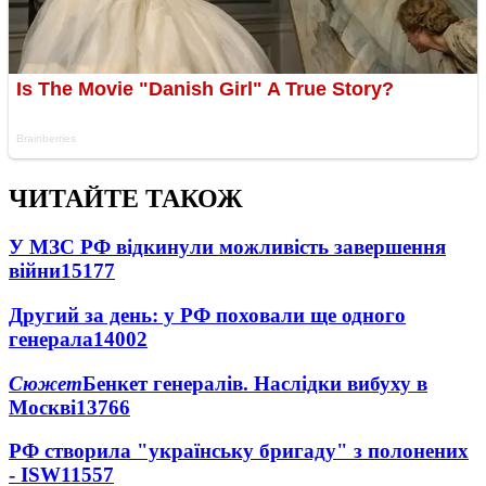
ЧИТАЙТЕ ТАКОЖ
У МЗС РФ відкинули можливість завершення
війни
15177
Другий за день: у РФ поховали ще одного
генерала
14002
Сюжет
Бенкет генералів. Наслідки вибуху в
Москві
13766
РФ створила "українську бригаду" з полонених
- ISW
11557