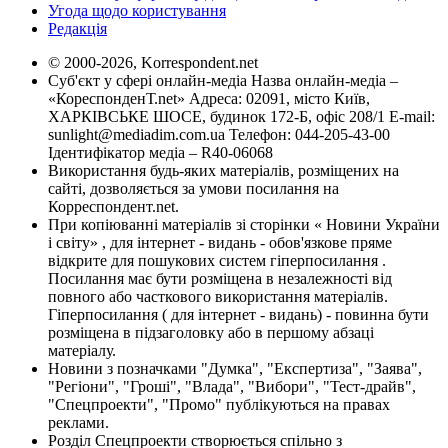
Угода щодо користування
Редакція
© 2000-2026, Korrespondent.net
Суб'єкт у сфері онлайн-медіа Назва онлайн-медіа –
«КореспонденТ.net» Адреса: 02091, місто Київ,
ХАРКІВСЬКЕ ШОСЕ, будинок 172-Б, офіс 208/1 E-mail:
sunlight@mediadim.com.ua
Телефон: 044-205-43-00
Ідентифікатор медіа – R40-06068
Використання будь-яких матеріалів, розміщених на
сайті, дозволяється за умови посилання на
Корреспондент.net.
При копіюванні матеріалів зі сторінки « Новини України
і світу» , для інтернет - видань - обов'язкове пряме
відкрите для пошукових систем гіперпосилання .
Посилання має бути розміщена в незалежності від
повного або часткового використання матеріалів.
Гіперпосилання ( для інтернет - видань) - повинна бути
розміщена в підзаголовку або в першому абзаці
матеріалу.
Новини з позначками "Думка", "Експертиза", "Заява",
"Регіони", "Гроші", "Влада", "Вибори", "Тест-драйв",
"Спецпроекти", "Промо" публікуються на правах
реклами.
Розділ Спецпроекти створюється спільно з