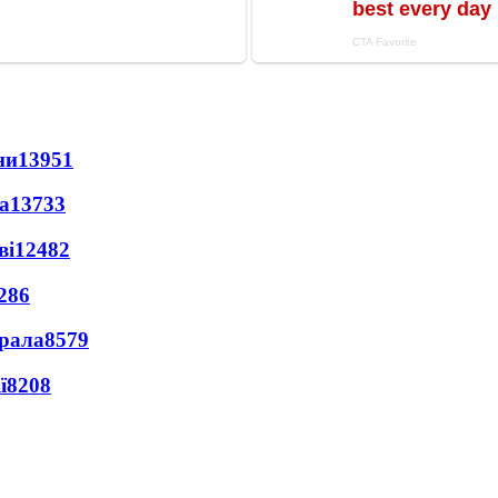
ни
13951
а
13733
ві
12482
286
ерала
8579
ї
8208