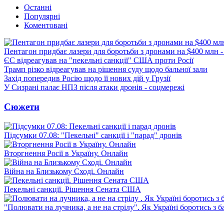
Останні
Популярні
Коментовані
Пентагон придбає лазери для боротьби з дронами на $400 млн -
ЄС відреагував на "пекельні санкції" США проти Росії
Трамп різко відреагував на рішення суду щодо бальної зали
Захід попередив Росію щодо її нових дій у Грузії
У Сизрані палає НПЗ після атаки дронів - соцмережі
Сюжети
Підсумки 07.08: "Пекельні" санкції і "парад" дронів
Вторгнення Росії в Україну. Онлайн
Війна на Близькому Сході. Онлайн
Пекельні санкції. Рішення Сената США
"Полювати на лучника, а не на стрілу". Як Україні боротись з 