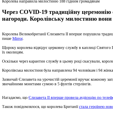
Королева направила милостиню 188 гідним громадянам
Через COVID-19 традиційну церемонію с
нагороди. Королівську милостиню вони
Королева Великобританії Єлизавета II вперше порушила традицію
пише
Mirror
.
Щороку королева відвідує церковну службу в каплиці Святого Ге
їх околицям.
Оскільки через карантин службу в цьому році скасували, короле
Королівська милостиня була направлена ​​94 чоловікам і 94 жінк
Зазвичай Єлизавета на урочистій церемонії вручає кожному запр
звичайними монетами сумою в 5 фунтів стерлінгів.
Нагадаємо, що
Єлизавета II вперше провела аудієнцію по теле
Також повідомлялося, що королева Британії
стала героїнею нов