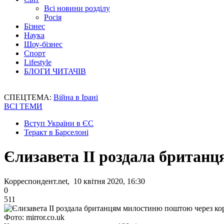
Всі новини розділу
Росія
Бізнес
Наука
Шоу-бізнес
Спорт
Lifestyle
БЛОГИ ЧИТАЧІВ
СПЕЦТЕМА:
Війна в Ірані
ВСІ ТЕМИ
Вступ України в ЄС
Теракт в Барселоні
Єлизавета II роздала британ
Корреспондент.net, 10 квітня 2020, 16:30
0
511
Фото: mirror.co.uk