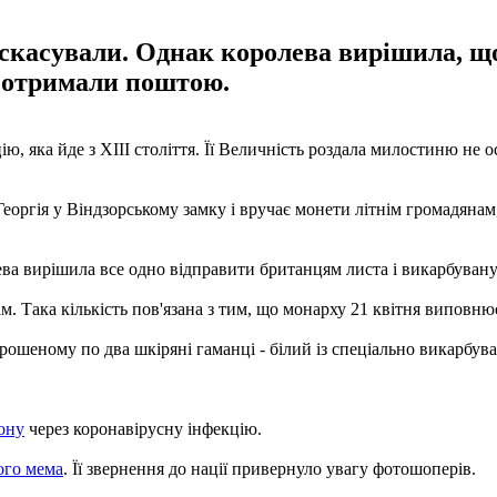
касували. Однак королева вирішила, що
 отримали поштою.
, яка йде з XIII століття. Її Величність роздала милостиню не 
оргія у Віндзорському замку і вручає монети літнім громадянам,
ва вирішила все одно відправити британцям листа і викарбувану 
ам. Така кількість пов'язана з тим, що монарху 21 квітня виповню
ошеному по два шкіряні гаманці - білий із спеціально викарбува
фону
через коронавірусну інфекцію.
ого мема
. Її звернення до нації привернуло увагу фотошоперів.