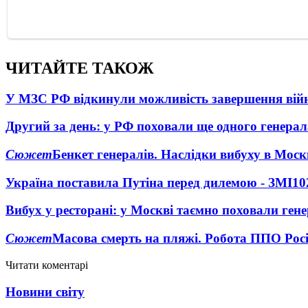
ЧИТАЙТЕ ТАКОЖ
У МЗС РФ відкинули можливість завершення вій
Другий за день: у РФ поховали ще одного генерал
Сюжет
Бенкет генералів. Наслідки вибуху в Моск
Україна поставила Путіна перед дилемою - ЗМІ
10
Вибух у ресторані: у Москві таємно поховали ген
Сюжет
Масова смерть на пляжі. Робота ППО Росі
Читати коментарі
Новини світу