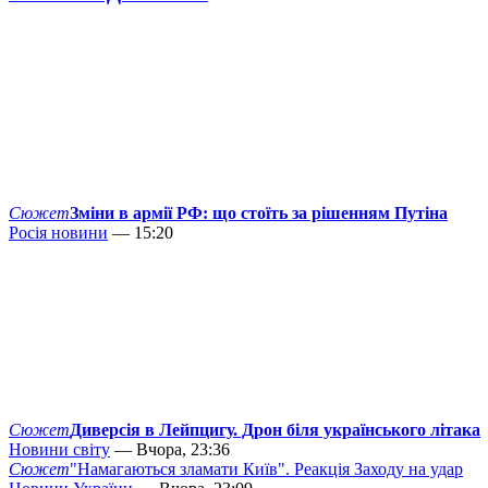
Сюжет
Зміни в армії РФ: що стоїть за рішенням Путіна
Росія новини
— 15:20
Сюжет
Диверсія в Лейпцигу. Дрон біля українського літака
Новини світу
— Вчора, 23:36
Сюжет
"Намагаються зламати Київ". Реакція Заходу на удар