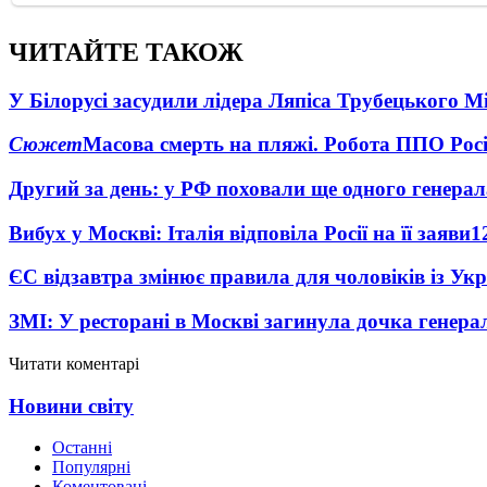
ЧИТАЙТЕ ТАКОЖ
У Білорусі засудили лідера Ляпіса Трубецького М
Сюжет
Масова смерть на пляжі. Робота ППО Росі
Другий за день: у РФ поховали ще одного генерал
Вибух у Москві: Італія відповіла Росії на її заяви
1
ЄС відзавтра змінює правила для чоловіків із Ук
ЗМІ: У ресторані в Москві загинула дочка генера
Читати коментарі
Новини світу
Останні
Популярні
Коментовані