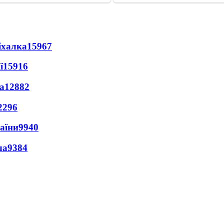
іхалка
15967
ї
15916
а
12882
2296
раїни
9940
ла
9384