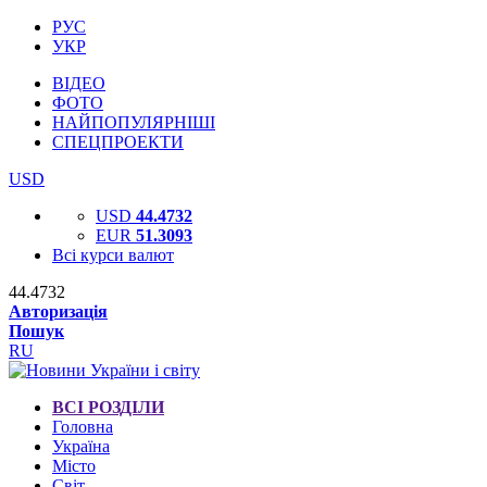
РУС
УКР
ВІДЕО
ФОТО
НАЙПОПУЛЯРНІШІ
СПЕЦПРОЕКТИ
USD
USD
44.4732
EUR
51.3093
Всі курси валют
44.4732
Авторизація
Пошук
RU
ВСІ РОЗДІЛИ
Головна
Україна
Місто
Світ