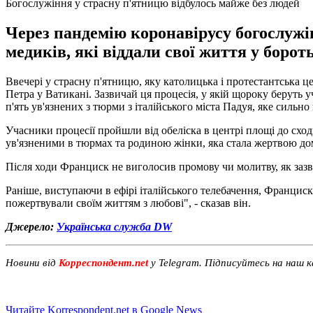
Богослужіння у страсну п'ятницю відбулось майже без людей
Через пандемію коронавірусу богослужі
медиків, які віддали свої життя у борот
Ввечері у страсну п'ятницю, яку католицька і протестантська 
Петра у Ватикані. Зазвичай ця процесія, у якій щороку беруть у
п'ять ув'язнених з тюрми з італійського міста Падуя, яке сильно 
Учасники процесії пройшли від обеліска в центрі площі до схо
ув'язненими в тюрмах та родиною жінки, яка стала жертвою д
Після ходи Франциск не виголосив промову чи молитву, як зазв
Раніше, виступаючи в ефірі італійського телебачення, Франциск
пожертвували своїм життям з любові", - сказав він.
Джерело:
Українська служба DW
Новини від
Корреспондент.net
у Telegram. Підписуйтесь на наш 
Читайте Korrespondent.net в Google News