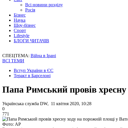
Всі новини розділу
Росія
Бізнес
Наука
Шоу-бізнес
Спорт
Lifestyle
БЛОГИ ЧИТАЧІВ
СПЕЦТЕМА:
Війна в Ірані
ВСІ ТЕМИ
Вступ України в ЄС
Теракт в Барселоні
Папа Римський провів хресну 
Українська служба DW, 11 квітня 2020, 10:28
0
771
Фото: АР