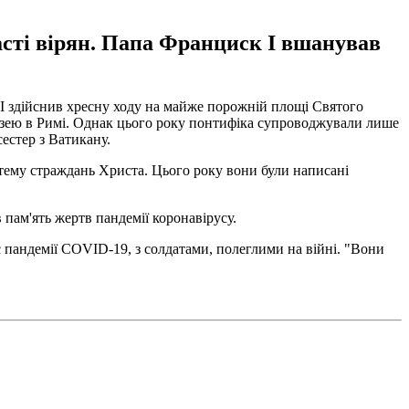
асті вірян. Папа Франциск І вшанував
 І здійснив хресну ходу на майже порожній площі Святого
Колізею в Римі. Однак цього року понтифіка супроводжували лише
сестер з Ватикану.
 тему страждань Христа. Цього року вони були написані
пам'ять жертв пандемії коронавірусу.
с пандемії COVID-19, з солдатами, полеглими на війні. "Вони