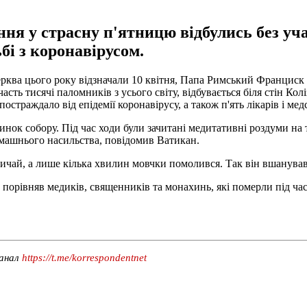
ння у страсну п'ятницю відбулись без уч
ьбі з коронавірусом.
церква цього року відзначали 10 квітня, Папа Римський Франциск
часть тисячі паломників з усього світу, відбувається біля стін 
постраждало від епідемії коронавірусу, а також п'ять лікарів і мед
динок собору. Під час ходи були зачитані медитативні роздуми на
омашнього насильства, повідомив Ватикан.
ичай, а лише кілька хвилин мовчки помолився. Так він вшанував 
 порівняв медиків, священників та монахинь, які померли під ча
канал
https://t.me/korrespondentnet