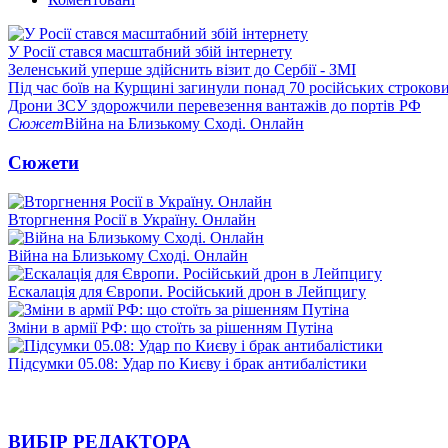
У Росії стався масштабний збій інтернету
Зеленський уперше здійснить візит до Сербії - ЗМІ
Під час боїв на Курщині загинули понад 70 російських строкови
Дрони ЗСУ здорожчили перевезення вантажів до портів РФ
Сюжет
Війна на Близькому Сході. Онлайн
Сюжети
Вторгнення Росії в Україну. Онлайн
Війна на Близькому Сході. Онлайн
Ескалація для Європи. Російський дрон в Лейпцигу
Зміни в армії РФ: що стоїть за рішенням Путіна
Підсумки 05.08: Удар по Києву і брак антибалістики
ВИБІР РЕДАКТОРА