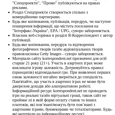
"Спецпроекти", "Промо" публікуються на правах
реклами.
Розділ Спецпроекти створюється спільно з
комерційними партнерами.
Будь яке копіювання, публікація, передрук, чи наступне
поширення інформації, що містить посилання на
"Інтерфакс-Україна", EPA / UPG, суворо забороняється.
Власник веб-сторінки в розділі Я-Корреспондент є автор
публікації.
Будь-яке копіювання, передрук та відтворення
фотографічних творів та/або аудіовізуальних творів
правовласника Getty Images - суворо забороняється.
Матеріали сайту korrespondent.net призначені для осіб
старше 21 року (21+). Участь в азартних іграх може
викликати ігрову залежність. Дотримуйтесь правил
(принципів) відповідальної гри. При виявленні перших
ознак залежності негайно зверніться до спеціаліста.
Пам'ятайте, що участь в азартних іграх не може бути
джерелом доходів або альтернативою роботі.
Інформаційний ресурс korrespondent.net не проводить
ігри на реальні та/або віртуальні гроші, також сайт не
приймає ні в якій формі оплату ставок та інших
платежів, які пов’язані/можуть бути пов’язані з
азартними іграми, букмекерами чи тоталізаторами. Будь-
які матеріали на інформаційному ресурсі