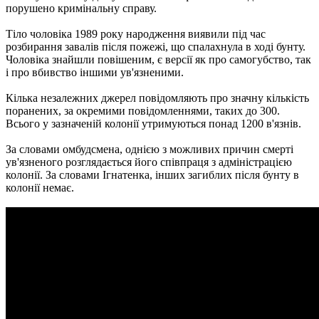
порушено кримінальну справу.
Тіло чоловіка 1989 року народження виявили під час
розбирання завалів після пожежі, що спалахнула в ході бунту.
Чоловіка знайшли повішеним, є версії як про самогубство, так
і про вбивство іншими ув'язненими.
Кілька незалежних джерел повідомляють про значну кількість
поранених, за окремими повідомленнями, таких до 300.
Всього у зазначеній колонії утримуються понад 1200 в'язнів.
За словами омбудсмена, однією з можливих причин смерті
ув'язненого розглядається його співпраця з адміністрацією
колонії. За словами Ігнатенка, інших загиблих після бунту в
колонії немає.