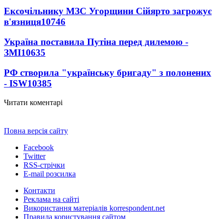
Ексочільнику МЗС Угорщини Сійярто загрожує
в'язниця
10746
Україна поставила Путіна перед дилемою -
ЗМІ
10635
РФ створила "українську бригаду" з полонених
- ISW
10385
Читати коментарі
Повна версія сайту
Facebook
Twitter
RSS-стрічки
E-mail розсилка
Контакти
Реклама на сайті
Використання матеріалів korrespondent.net
Правила користування сайтом