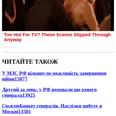
ЧИТАЙТЕ ТАКОЖ
У МЗС РФ відкинули можливість завершення
війни
15077
Другий за день: у РФ поховали ще одного
генерала
13925
Сюжет
Бенкет генералів. Наслідки вибуху в
Москві
13581