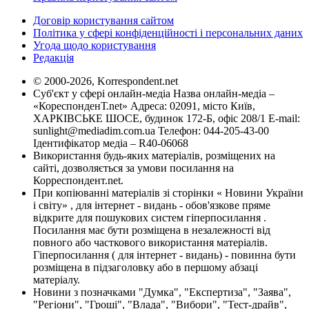
Договір користування сайтом
Політика у сфері конфіденційності і персональних даних
Угода щодо користування
Редакція
© 2000-2026, Korrespondent.net
Суб'єкт у сфері онлайн-медіа Назва онлайн-медіа –
«КореспонденТ.net» Адреса: 02091, місто Київ,
ХАРКІВСЬКЕ ШОСЕ, будинок 172-Б, офіс 208/1 E-mail:
sunlight@mediadim.com.ua
Телефон: 044-205-43-00
Ідентифікатор медіа – R40-06068
Використання будь-яких матеріалів, розміщених на
сайті, дозволяється за умови посилання на
Корреспондент.net.
При копіюванні матеріалів зі сторінки « Новини України
і світу» , для інтернет - видань - обов'язкове пряме
відкрите для пошукових систем гіперпосилання .
Посилання має бути розміщена в незалежності від
повного або часткового використання матеріалів.
Гіперпосилання ( для інтернет - видань) - повинна бути
розміщена в підзаголовку або в першому абзаці
матеріалу.
Новини з позначками "Думка", "Експертиза", "Заява",
"Регіони", "Гроші", "Влада", "Вибори", "Тест-драйв",