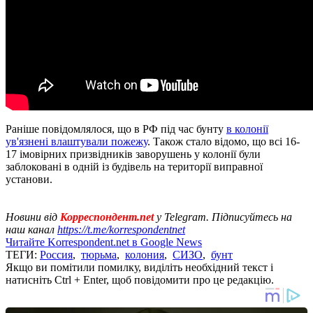
Раніше повідомлялося, що в РФ під час бунту
в колонії
ув'язнені влаштували пожежу
. Також стало відомо, що всі 16-
17 імовірних призвідників заворушень у колонії були
заблоковані в одній із будівель на території виправної
установи.
Новини від
Корреспондент.net
у Telegram. Підписуйтесь на
наш канал
https://t.me/korrespondentnet
Читайте Korrespondent.net в Google News
ТЕГИ:
Россия
,
тюрьма
,
колония
,
СИЗО
,
бунт
Якщо ви помітили помилку, виділіть необхідний текст і
натисніть Ctrl + Enter, щоб повідомити про це редакцію.