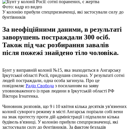
Фото: кадр из видео
У колонію прибули спецпризначенці, які застосували силу до
бунтівників
За неофіційними даними, в результаті
заворушень постраждали 300 осіб.
Також під час розбирання завалів
після пожежі знайдено тіло чоловіка.
Бунт у виправній колонії №15, яка знаходиться в Ангарську
Іркутської області Росії, придушив спецназ. У результаті сотні
людей постраждали, одна особа загинула. Про це
повідомляє
Радіо Свобода
з посиланням на заяву
уповноваженого із прав людини в Іркутській області РФ
Віктора Ігнатенка.
Чиновник розповів, що 9 і 10 квітня кілька десятків ув'язнених
колонії суворого режиму в місті Ангарськ порізали собі вени
на знак протесту проти дій адміністрації і підпалили кілька
будівель в'язниці. У колонію прибули спецпризначенці, які
застосували силу до бунтівників. За фактом безладів