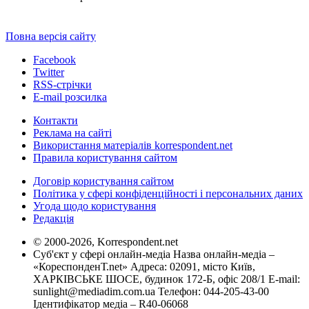
Повна версія сайту
Facebook
Twitter
RSS-стрічки
E-mail розсилка
Контакти
Реклама на сайті
Використання матеріалів korrespondent.net
Правила користування сайтом
Договір користування сайтом
Політика у сфері конфіденційності і персональних даних
Угода щодо користування
Редакція
© 2000-2026, Korrespondent.net
Суб'єкт у сфері онлайн-медіа Назва онлайн-медіа –
«КореспонденТ.net» Адреса: 02091, місто Київ,
ХАРКІВСЬКЕ ШОСЕ, будинок 172-Б, офіс 208/1 E-mail:
sunlight@mediadim.com.ua
Телефон: 044-205-43-00
Ідентифікатор медіа – R40-06068