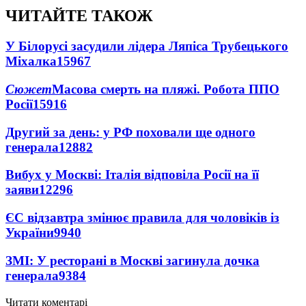
ЧИТАЙТЕ ТАКОЖ
У Білорусі засудили лідера Ляпіса Трубецького
Міхалка
15967
Сюжет
Масова смерть на пляжі. Робота ППО
Росії
15916
Другий за день: у РФ поховали ще одного
генерала
12882
Вибух у Москві: Італія відповіла Росії на її
заяви
12296
ЄС відзавтра змінює правила для чоловіків із
України
9940
ЗМІ: У ресторані в Москві загинула дочка
генерала
9384
Читати коментарі