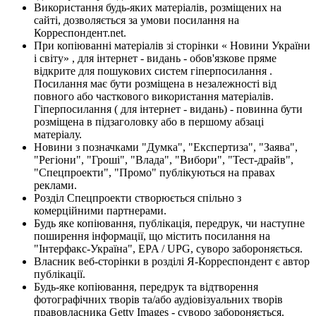
Використання будь-яких матеріалів, розміщених на
сайті, дозволяється за умови посилання на
Корреспондент.net.
При копіюванні матеріалів зі сторінки « Новини України
і світу» , для інтернет - видань - обов'язкове пряме
відкрите для пошукових систем гіперпосилання .
Посилання має бути розміщена в незалежності від
повного або часткового використання матеріалів.
Гіперпосилання ( для інтернет - видань) - повинна бути
розміщена в підзаголовку або в першому абзаці
матеріалу.
Новини з позначками "Думка", "Експертиза", "Заява",
"Регіони", "Гроші", "Влада", "Вибори", "Тест-драйв",
"Спецпроекти", "Промо" публікуються на правах
реклами.
Розділ Спецпроекти створюється спільно з
комерційними партнерами.
Будь яке копіювання, публікація, передрук, чи наступне
поширення інформації, що містить посилання на
"Інтерфакс-Україна", EPA / UPG, суворо забороняється.
Власник веб-сторінки в розділі Я-Корреспондент є автор
публікації.
Будь-яке копіювання, передрук та відтворення
фотографічних творів та/або аудіовізуальних творів
правовласника Getty Images - суворо забороняється.